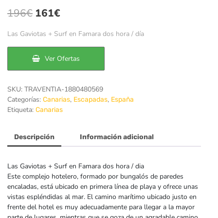
El
El
196
€
161
€
precio
precio
Las Gaviotas + Surf en Famara dos hora / día
original
actual
era:
es:
Ver Ofertas
196€.
161€.
SKU:
TRAVENTIA-1880480569
Categorías:
,
,
Canarias
Escapadas
España
Etiqueta:
Canarias
Descripción
Información adicional
Las Gaviotas + Surf en Famara dos hora / dia
Este complejo hotelero, formado por bungalós de paredes
encaladas, está ubicado en primera línea de playa y ofrece unas
vistas espléndidas al mar. El camino marítimo ubicado justo en
frente del hotel es muy adecuadamente para llegar a la mayor
parte de lugares, mientras que se goza de un agradable camino