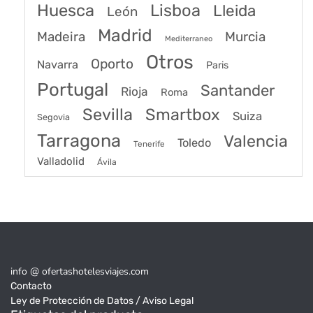
Huesca
Lisboa
Lleida
León
Madrid
Madeira
Murcia
Mediterraneo
Otros
Oporto
Navarra
Paris
Portugal
Santander
Rioja
Roma
Sevilla
Smartbox
Suiza
Segovia
Tarragona
Valencia
Toledo
Tenerife
Valladolid
Ávila
info @ ofertashotelesviajes.com
Contacto
Ley de Protección de Datos / Aviso Legal