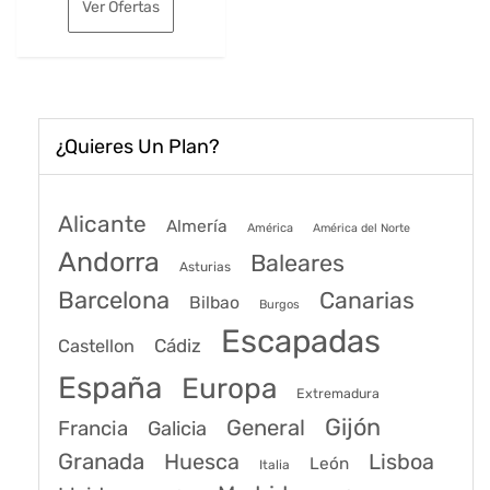
Ver Ofertas
era:
es:
161€.
133€.
¿Quieres Un Plan?
Alicante
Almería
América
América del Norte
Andorra
Baleares
Asturias
Barcelona
Canarias
Bilbao
Burgos
Escapadas
Cádiz
Castellon
España
Europa
Extremadura
Gijón
General
Francia
Galicia
Granada
Huesca
Lisboa
León
Italia