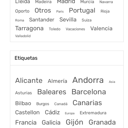
Madrid
Lleida
Murcia
Madeira
Navarra
Portugal
Otros
Oporto
Rioja
Paris
Sevilla
Santander
Suiza
Roma
Tarragona
Valencia
Toledo
Vacaciones
Valladolid
Etiquetas
Andorra
Alicante
Almería
Asia
Baleares
Barcelona
Asturias
Canarias
Bilbao
Burgos
Canadá
Castellon
Cádiz
Extremadura
Europa
Gijón
Granada
Francia
Galicia