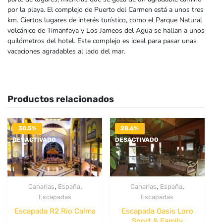
por la playa. El complejo de Puerto del Carmen está a unos tres
km. Ciertos lugares de interés turístico, como el Parque Natural
volcánico de Timanfaya y Los Jameos del Agua se hallan a unos
quilómetros del hotel. Este complejo es ideal para pasar unas
vacaciones agradables al lado del mar.
Productos relacionados
30.5%
28.6%
DESACTIVADO
DESACTIVADO
,
,
,
,
Canarias
España
Canarias
España
Escapadas
Escapadas
Escapada R2 Rio Calma
Escapada Oasis Loro
Sport & Family