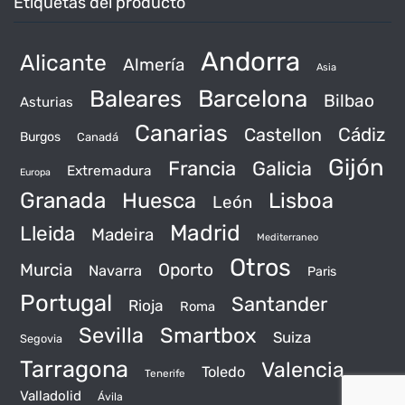
Etiquetas del producto
Andorra
Alicante
Almería
Asia
Baleares
Barcelona
Bilbao
Asturias
Canarias
Castellon
Cádiz
Burgos
Canadá
Gijón
Francia
Galicia
Extremadura
Europa
Granada
Huesca
Lisboa
León
Madrid
Lleida
Madeira
Mediterraneo
Otros
Murcia
Oporto
Navarra
Paris
Portugal
Santander
Rioja
Roma
Sevilla
Smartbox
Suiza
Segovia
Tarragona
Valencia
Toledo
Tenerife
Valladolid
Ávila