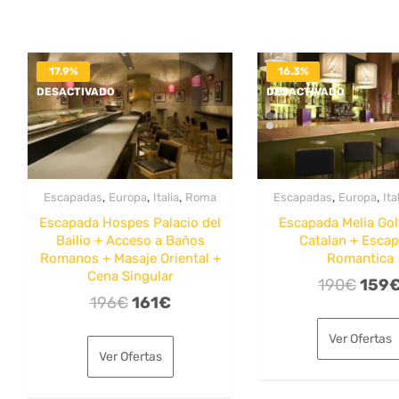
17.9%
16.3%
DESACTIVADO
DESACTIVADO
,
,
,
,
,
Escapadas
Europa
Italia
Roma
Escapadas
Europa
Ita
Escapada Hospes Palacio del
Escapada Melia Gol
Bailio + Acceso a Baños
Catalan + Esca
Romanos + Masaje Oriental +
Romantica
Cena Singular
El
190
€
159
El
El
196
€
161
€
preci
precio
precio
origi
Ver Ofertas
original
actual
era:
Ver Ofertas
era:
es:
190€
196€.
161€.