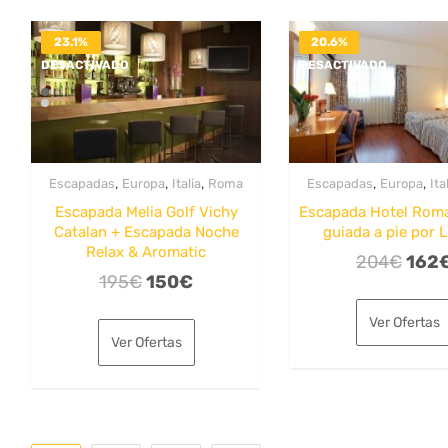
23.1%
20.6%
DESACTIVADO
DESACTIVADO
,
,
,
,
,
Escapadas
Europa
Italia
Roma
Escapadas
Europa
Ita
Escapada Melia Golf Vichy
Escapada Hotel Roma
Catalan + Escapada Noche
guiada a pie por 
Relax & Aromatic
El
204
€
162
El
El
195
€
150
€
prec
precio
precio
origi
Ver Ofertas
original
actual
era:
Ver Ofertas
era:
es:
204€
195€.
150€.