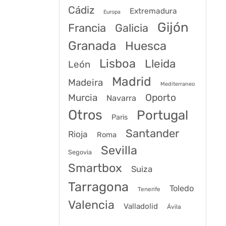
Cádiz
Extremadura
Europa
Gijón
Francia
Galicia
Granada
Huesca
Lisboa
Lleida
León
Madrid
Madeira
Mediterraneo
Murcia
Oporto
Navarra
Otros
Portugal
Paris
Santander
Rioja
Roma
Sevilla
Segovia
Smartbox
Suiza
Tarragona
Toledo
Tenerife
Valencia
Valladolid
Ávila