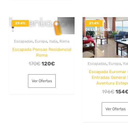
29.4%
21.4%
DESACTIVADO
DESACTIVADO
,
,
,
Escapadas
Europa
Italia
Roma
Escapada Pensao Residencial
Roma
El
El
170
€
120
€
,
,
Escapadas
Europa
Ita
precio
precio
Escapada Euromar 
Entradas General
original
actual
Ver Ofertas
Aventura Estep
era:
es:
El
196
€
154
170€.
120€.
preci
origi
Ver Ofertas
era:
196€