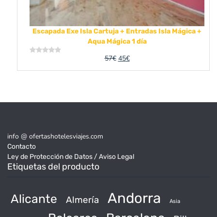
Escapada Exe Isla Cartuja + Entradas Isla Mágica +
Aqua Mágica 1 día
El
El
57
€
45
€
Valorado
con
precio
precio
0
original
actual
de
5
era:
es:
57€.
45€.
info @ ofertashotelesviajes.com
Contacto
Ley de Protección de Datos / Aviso Legal
Etiquetas del producto
Andorra
Alicante
Almería
Asia