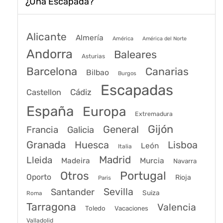
entradas
¿Una Escapada?
Alicante
Almería
América
América del Norte
Andorra
Baleares
Asturias
Barcelona
Canarias
Bilbao
Burgos
Escapadas
Cádiz
Castellon
España
Europa
Extremadura
Gijón
General
Francia
Galicia
Granada
Huesca
Lisboa
León
Italia
Madrid
Lleida
Murcia
Madeira
Navarra
Portugal
Otros
Oporto
Rioja
Paris
Sevilla
Santander
Suiza
Roma
Tarragona
Valencia
Toledo
Vacaciones
Valladolid