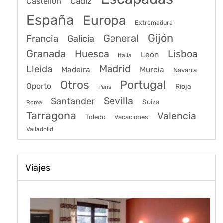
Cádiz
Castellon
España
Europa
Extremadura
Gijón
General
Francia
Galicia
Granada
Huesca
Lisboa
León
Italia
Madrid
Lleida
Murcia
Madeira
Navarra
Portugal
Otros
Oporto
Rioja
Paris
Sevilla
Santander
Suiza
Roma
Tarragona
Valencia
Toledo
Vacaciones
Valladolid
Viajes