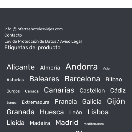
57€.
45€.
info @ ofertashotelesviajes.com
Contacto
Ley de Protección de Datos / Aviso Legal
Etiquetas del producto
Andorra
Alicante
Almería
Asia
Baleares
Barcelona
Bilbao
Asturias
Canarias
Castellon
Cádiz
Burgos
Canadá
Gijón
Francia
Galicia
Extremadura
Europa
Granada
Huesca
Lisboa
León
Madrid
Lleida
Madeira
Mediterraneo