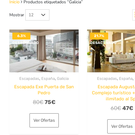
Productos etiquetados “Galicia”
Inicio
Mostrar
6.3%
21.7%
DESACTIVADO
DESACTIVADO
,
,
,
,
Escapadas
España
Galicia
Escapadas
España
Escapada Exe Puerta de San
Escapada August
Pedro
Complejo turístico 
ilimitado al S
El
El
80
€
75
€
El
60
€
47
€
precio
precio
prec
original
actual
Ver Ofertas
origi
era:
es:
Ver Ofertas
era:
80€.
75€.