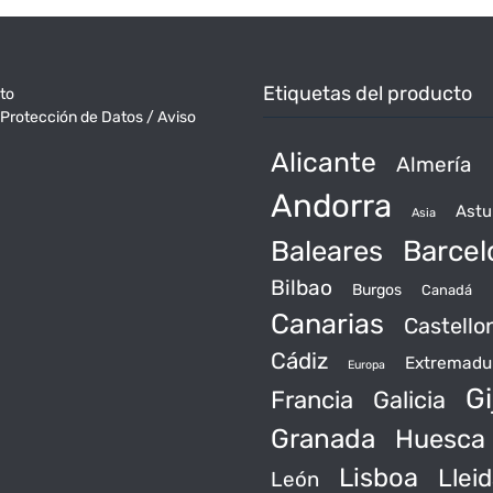
entradas
Etiquetas del producto
to
 Protección de Datos / Aviso
Alicante
Almería
Andorra
Astu
Asia
Baleares
Barcel
Bilbao
Burgos
Canadá
Canarias
Castello
Cádiz
Extremadu
Europa
Gi
Francia
Galicia
Granada
Huesca
Lisboa
Llei
León