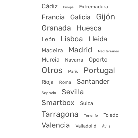
Cádiz
Extremadura
Europa
Gijón
Francia
Galicia
Granada
Huesca
Lisboa
Lleida
León
Madrid
Madeira
Mediterraneo
Murcia
Oporto
Navarra
Otros
Portugal
Paris
Santander
Rioja
Roma
Sevilla
Segovia
Smartbox
Suiza
Tarragona
Toledo
Tenerife
Valencia
Valladolid
Ávila