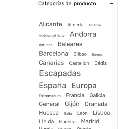
Categorías del producto
Alicante
Almería
América
Andorra
América del Norte
Baleares
Asturias
Barcelona
Bilbao
Burgos
Canarias
Cádiz
Castellon
Escapadas
España
Europa
Francia
Galicia
Extremadura
Gijón
General
Granada
Huesca
Lisboa
León
Italia
Madrid
Lleida
Madeira
Murcia
Oporto