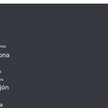
rias
ona
n
ra
jón
da