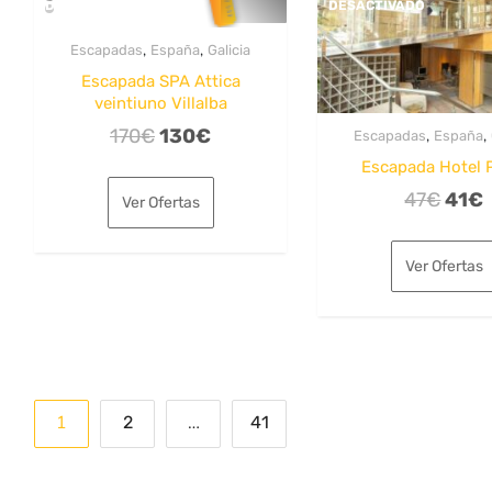
DESACTIVADO
DESACTIVADO
,
,
Escapadas
España
Galicia
Escapada SPA Attica
veintiuno Villalba
El
El
170
€
130
€
,
,
Escapadas
España
precio
precio
Escapada Hotel 
original
actual
El
E
47
€
41
€
Ver Ofertas
era:
es:
preci
170€.
130€.
origi
Ver Ofertas
era:
e
47€.
Paginación
1
…
2
41
de