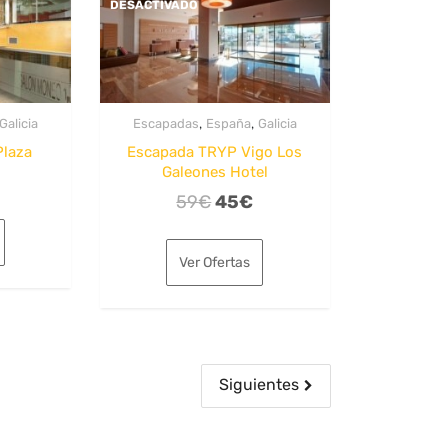
DESACTIVADO
,
,
Galicia
Escapadas
España
Galicia
Plaza
Escapada TRYP Vigo Los
Galeones Hotel
l
El
El
59
€
45
€
o
precio
precio
precio
nal
actual
original
actual
s:
Ver Ofertas
era:
es:
41€.
59€.
45€.
Siguientes