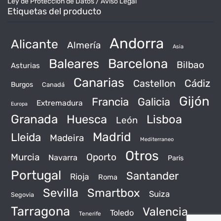
Ley de Protección de Datos / Aviso Legal
Etiquetas del producto
Andorra
Alicante
Almería
Asia
Baleares
Barcelona
Bilbao
Asturias
Canarias
Castellon
Cádiz
Burgos
Canadá
Gijón
Francia
Galicia
Extremadura
Europa
Granada
Huesca
Lisboa
León
Madrid
Lleida
Madeira
Mediterraneo
Otros
Murcia
Oporto
Navarra
Paris
Portugal
Santander
Rioja
Roma
Sevilla
Smartbox
Suiza
Segovia
Tarragona
Valencia
Toledo
Tenerife