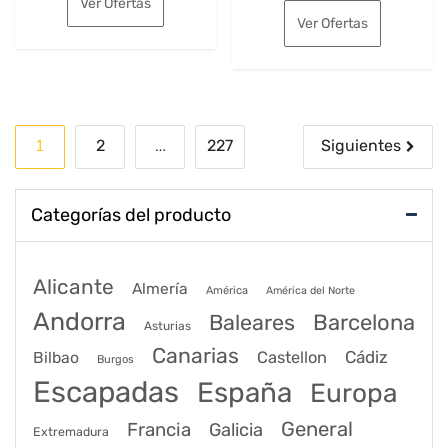
Ver Ofertas
original
actual
era:
es:
Ver Ofertas
era:
es:
94€.
76€.
395€.
296€.
Paginación
1
…
2
227
Siguientes
de
entradas
Categorías del producto
Alicante
Almería
América
América del Norte
Andorra
Barcelona
Baleares
Asturias
Canarias
Cádiz
Bilbao
Castellon
Burgos
Escapadas
España
Europa
General
Francia
Galicia
Extremadura