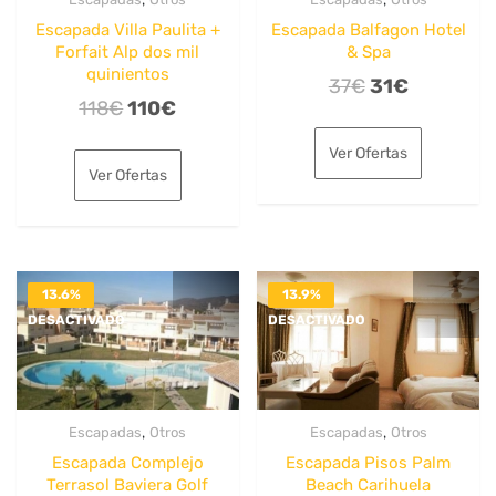
Escapada Villa Paulita +
Escapada Balfagon Hotel
Forfait Alp dos mil
& Spa
quinientos
El
El
37
€
31
€
El
El
118
€
110
€
precio
precio
precio
precio
original
actual
Ver Ofertas
original
actual
era:
es:
Ver Ofertas
era:
es:
37€.
31€.
118€.
110€.
13.6%
13.9%
DESACTIVADO
DESACTIVADO
,
,
Escapadas
Otros
Escapadas
Otros
Escapada Complejo
Escapada Pisos Palm
Terrasol Baviera Golf
Beach Carihuela