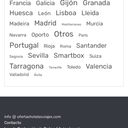
Gijón
Granada
Francia
Galicia
Huesca
Lisboa
Lleida
León
Madrid
Madeira
Murcia
Mediterraneo
Otros
Oporto
Navarra
Paris
Portugal
Santander
Rioja
Roma
Sevilla
Smartbox
Suiza
Segovia
Tarragona
Valencia
Toledo
Tenerife
Valladolid
Ávila
info @ ofertashotelesviajes.com
Contacto