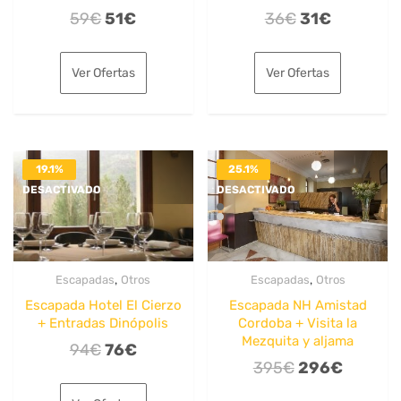
El
El
El
El
59
€
51
€
36
€
31
€
precio
precio
precio
precio
original
actual
original
actual
Ver Ofertas
Ver Ofertas
era:
es:
era:
es:
59€.
51€.
36€.
31€.
19.1%
25.1%
DESACTIVADO
DESACTIVADO
,
,
Escapadas
Otros
Escapadas
Otros
Escapada Hotel El Cierzo
Escapada NH Amistad
+ Entradas Dinópolis
Cordoba + Visita la
Mezquita y aljama
El
El
94
€
76
€
El
El
395
€
296
€
precio
precio
precio
precio
original
actual