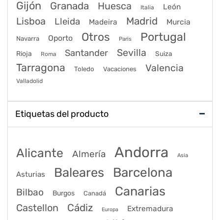
Gijón
Granada
Huesca
León
Italia
Lisboa
Madrid
Lleida
Murcia
Madeira
Portugal
Otros
Oporto
Navarra
Paris
Sevilla
Santander
Rioja
Suiza
Roma
Tarragona
Valencia
Toledo
Vacaciones
Valladolid
Etiquetas del producto
Andorra
Alicante
Almería
Asia
Baleares
Barcelona
Asturias
Canarias
Bilbao
Burgos
Canadá
Castellon
Cádiz
Extremadura
Europa