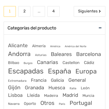
Paginación
1
…
2
4
Siguientes
de
entradas
Categorías del producto
Alicante
Almería
América
América del Norte
Andorra
Barcelona
Baleares
Asturias
Canarias
Cádiz
Bilbao
Castellon
Burgos
Escapadas
España
Europa
General
Francia
Galicia
Extremadura
Gijón
Granada
Huesca
León
Italia
Lisboa
Madrid
Lleida
Murcia
Madeira
Portugal
Otros
Oporto
Navarra
Paris