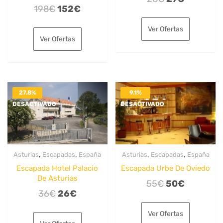
El
El
198
€
152
€
precio
precio
precio
precio
original
actual
Ver Ofertas
original
actual
era:
es:
Ver Ofertas
era:
es:
28€.
27€.
198€.
152€.
27.8%
9.1%
DESACTIVADO
DESACTIVADO
,
,
,
,
Asturias
Escapadas
España
Asturias
Escapadas
España
Escapada Hotel Palacio
Escapada Urbe De Oviedo
De Asturias
El
El
55
€
50
€
El
El
36
€
26
€
precio
precio
precio
precio
original
actual
Ver Ofertas
original
actual