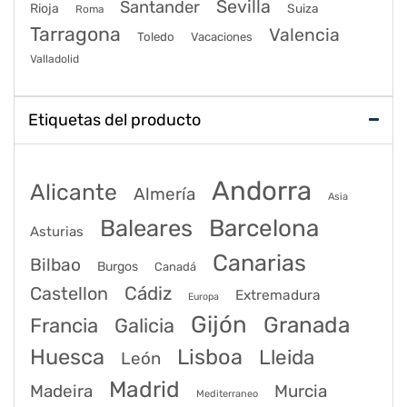
Sevilla
Santander
Rioja
Suiza
Roma
Tarragona
Valencia
Toledo
Vacaciones
Valladolid
Etiquetas del producto
Andorra
Alicante
Almería
Asia
Baleares
Barcelona
Asturias
Canarias
Bilbao
Burgos
Canadá
Castellon
Cádiz
Extremadura
Europa
Gijón
Granada
Francia
Galicia
Huesca
Lisboa
Lleida
León
Madrid
Madeira
Murcia
Mediterraneo