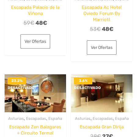
Escapada Palacio de la
Escapada Ac Hotel
Viñona
Oviedo Forum By
Marriott
El
El
59
€
48
€
El
El
53
€
48
€
precio
precio
precio
precio
original
actual
Ver Ofertas
original
actual
era:
es:
Ver Ofertas
era:
es:
59€.
48€.
53€.
48€.
23.2%
3.6%
DESACTIVADO
DESACTIVADO
,
,
,
,
Asturias
Escapadas
España
Asturias
Escapadas
España
Escapada Zen Balagares
Escapada Gran Dirija
+ Circuito Termal
El
El
28
€
27
€