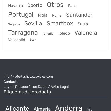
Otros
Oporto
Navarra
Paris
Portugal
Santander
Rioja
Roma
Sevilla
Smartbox
Suiza
Segovia
Tarragona
Valencia
Toledo
Tenerife
Valladolid
Ávila
info @ ofertashotelesviajes.com
Contacto
Ley de Protección de Datos / Aviso Legal
Etiquetas del producto
Andorra
Alicante
Almería
Asia