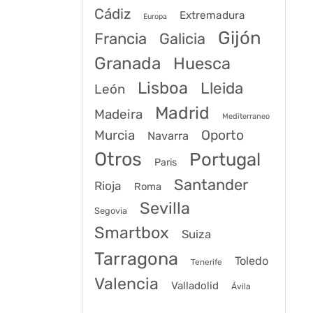
Cádiz
Extremadura
Europa
Gijón
Francia
Galicia
Granada
Huesca
Lisboa
Lleida
León
Madrid
Madeira
Mediterraneo
Murcia
Oporto
Navarra
Otros
Portugal
Paris
Santander
Rioja
Roma
Sevilla
Segovia
Smartbox
Suiza
Tarragona
Toledo
Tenerife
Valencia
Valladolid
Ávila