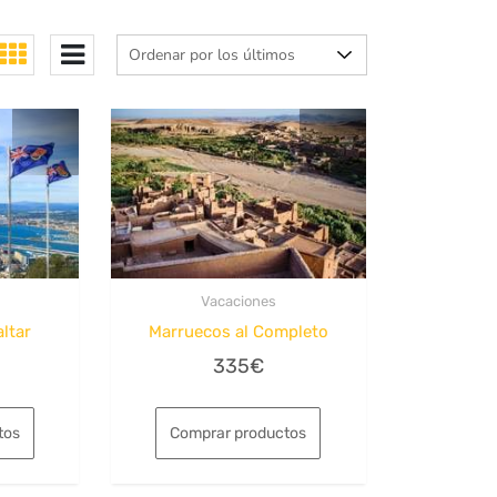
Vacaciones
ltar
Marruecos al Completo
335
€
tos
Comprar productos