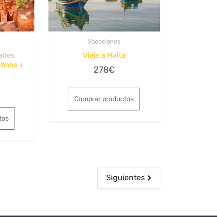
Vacaciones
ades
Viaje a Malta
sbahs +
278
€
Comprar productos
tos
Siguientes