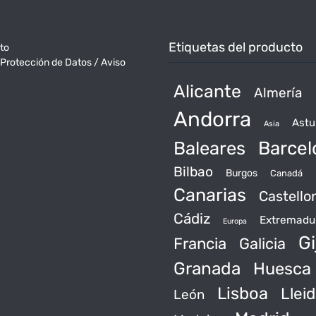
Etiquetas del producto
to
 Protección de Datos / Aviso
Alicante
Almería
Andorra
Astu
Asia
Baleares
Barcel
Bilbao
Burgos
Canadá
Canarias
Castello
Cádiz
Extremadu
Europa
Gi
Francia
Galicia
Granada
Huesca
Lisboa
Llei
León