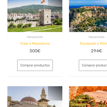
Vacaciones
Vacaciones
Viaje a Macedonia
Escapada a Mó
300
€
294
€
Comprar productos
Comprar produc