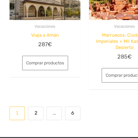
Vacaciones
Vacaciones
Viaja a Amán
Marruecos: Ciud
Imperiales + Mil Ka
287
€
Desierto
285
€
Comprar productos
Comprar produc
Paginación
1
…
2
6
de
entradas