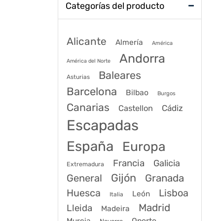
Categorías del producto
Alicante
Almería
América
Andorra
América del Norte
Baleares
Asturias
Barcelona
Bilbao
Burgos
Canarias
Cádiz
Castellon
Escapadas
España
Europa
Francia
Galicia
Extremadura
Gijón
General
Granada
Huesca
Lisboa
León
Italia
Madrid
Lleida
Madeira
Murcia
Oporto