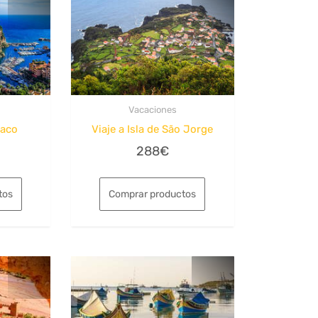
Vacaciones
naco
Viaje a Isla de São Jorge
288
€
tos
Comprar productos