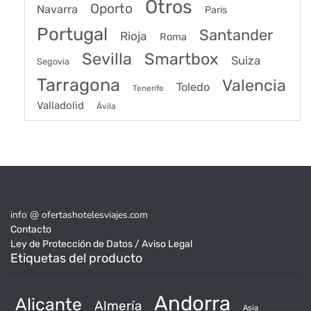
Otros
Oporto
Navarra
Paris
Portugal
Santander
Rioja
Roma
Sevilla
Smartbox
Suiza
Segovia
Tarragona
Valencia
Toledo
Tenerife
Valladolid
Ávila
info @ ofertashotelesviajes.com
Contacto
Ley de Protección de Datos / Aviso Legal
Etiquetas del producto
Andorra
Alicante
Almería
Asia