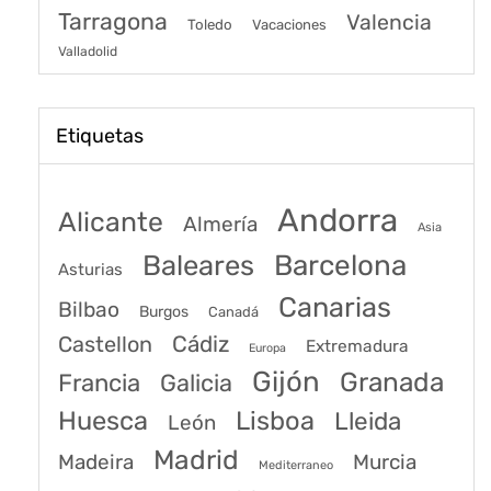
Tarragona
Valencia
Toledo
Vacaciones
Valladolid
Etiquetas
Andorra
Alicante
Almería
Asia
Baleares
Barcelona
Asturias
Canarias
Bilbao
Burgos
Canadá
Castellon
Cádiz
Extremadura
Europa
Gijón
Granada
Francia
Galicia
Huesca
Lisboa
Lleida
León
Madrid
Madeira
Murcia
Mediterraneo