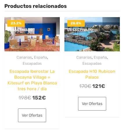
Productos relacionados
23.2%
28.8%
DESACTIVADO
DESACTIVADO
,
,
,
,
Canarias
España
Canarias
España
Escapadas
Escapadas
Escapada Iberostar La
Escapada H10 Rubicon
Bocayna Village +
Palace
Kitesurf en Playa Blanca
El
El
170
€
121
€
tres hora / día
precio
precio
El
El
198
€
152
€
original
actual
Ver Ofertas
precio
precio
era:
es:
original
actual
Ver Ofertas
170€.
121€.
era:
es:
198€.
152€.