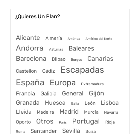
¿Quieres Un Plan?
Alicante
Almería
América
América del Norte
Andorra
Baleares
Asturias
Barcelona
Canarias
Bilbao
Burgos
Escapadas
Cádiz
Castellon
España
Europa
Extremadura
Gijón
General
Francia
Galicia
Granada
Huesca
Lisboa
León
Italia
Madrid
Lleida
Murcia
Madeira
Navarra
Portugal
Otros
Oporto
Rioja
Paris
Sevilla
Santander
Suiza
Roma