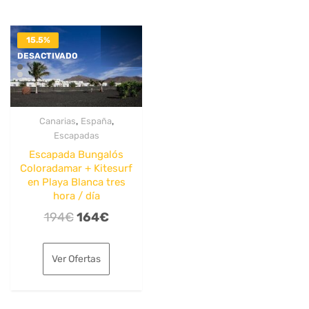
15.5%
DESACTIVADO
,
,
Canarias
España
Escapadas
Escapada Bungalós
Coloradamar + Kitesurf
en Playa Blanca tres
hora / día
El
El
194
€
164
€
precio
precio
original
actual
Ver Ofertas
era:
es:
194€.
164€.