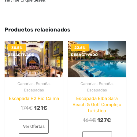
servirse lo que desee.
Productos relacionados
30.5%
22.6%
DESACTIVADO
DESACTIVADO
,
,
,
,
Canarias
España
Canarias
España
Escapadas
Escapadas
Escapada R2 Rio Calma
Escapada Elba Sara
Beach & Golf Complejo
El
El
174
€
121
€
turístico
precio
precio
El
El
164
€
127
€
original
actual
Ver Ofertas
precio
precio
era:
es:
original
actual