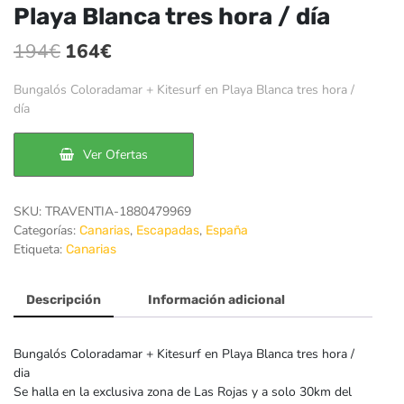
Playa Blanca tres hora / día
El
El
194
€
164
€
precio
precio
Bungalós Coloradamar + Kitesurf en Playa Blanca tres hora /
original
actual
día
era:
es:
Ver Ofertas
194€.
164€.
SKU:
TRAVENTIA-1880479969
Categorías:
,
,
Canarias
Escapadas
España
Etiqueta:
Canarias
Descripción
Información adicional
Bungalós Coloradamar + Kitesurf en Playa Blanca tres hora /
dia
Se halla en la exclusiva zona de Las Rojas y a solo 30km del