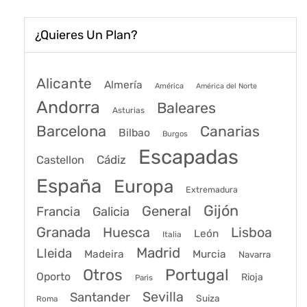
¿Quieres Un Plan?
Alicante
Almería
América
América del Norte
Andorra
Baleares
Asturias
Barcelona
Canarias
Bilbao
Burgos
Escapadas
Cádiz
Castellon
España
Europa
Extremadura
Gijón
General
Francia
Galicia
Granada
Huesca
Lisboa
León
Italia
Madrid
Lleida
Murcia
Madeira
Navarra
Portugal
Otros
Oporto
Rioja
Paris
Sevilla
Santander
Suiza
Roma