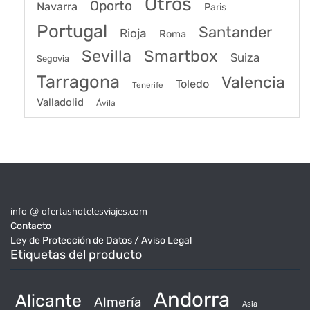
Otros
Oporto
Navarra
Paris
Portugal
Santander
Rioja
Roma
Sevilla
Smartbox
Suiza
Segovia
Tarragona
Valencia
Toledo
Tenerife
Valladolid
Ávila
info @ ofertashotelesviajes.com
Contacto
Ley de Protección de Datos / Aviso Legal
Etiquetas del producto
Andorra
Alicante
Almería
Asia