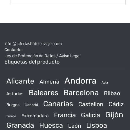
info @ ofertashotelesviajes.com
Contacto
Ley de Protección de Datos / Aviso Legal
Etiquetas del producto
Andorra
Alicante
Almería
Asia
Baleares
Barcelona
Bilbao
Asturias
Canarias
Castellon
Cádiz
Burgos
Canadá
Gijón
Francia
Galicia
Extremadura
Europa
Granada
Huesca
Lisboa
León