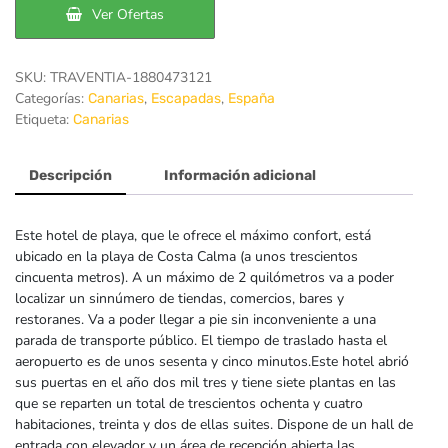
174€.
121€.
Ver Ofertas
SKU:
TRAVENTIA-1880473121
Categorías:
,
,
Canarias
Escapadas
España
Etiqueta:
Canarias
Descripción
Información adicional
Este hotel de playa, que le ofrece el máximo confort, está
ubicado en la playa de Costa Calma (a unos trescientos
cincuenta metros). A un máximo de 2 quilómetros va a poder
localizar un sinnúmero de tiendas, comercios, bares y
restoranes. Va a poder llegar a pie sin inconveniente a una
parada de transporte público. El tiempo de traslado hasta el
aeropuerto es de unos sesenta y cinco minutos.Este hotel abrió
sus puertas en el año dos mil tres y tiene siete plantas en las
que se reparten un total de trescientos ochenta y cuatro
habitaciones, treinta y dos de ellas suites. Dispone de un hall de
entrada con elevador y un área de recepción abierta las