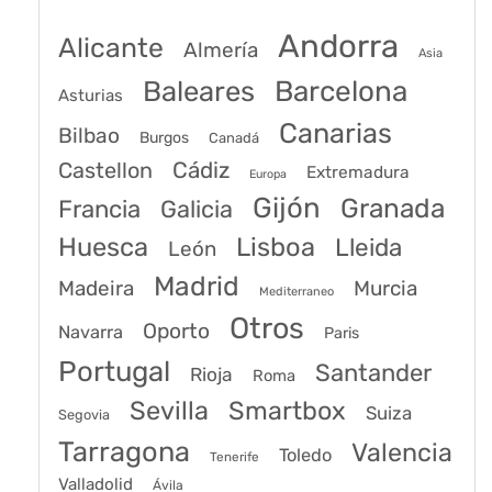
Andorra
Alicante
Almería
Asia
Baleares
Barcelona
Asturias
Canarias
Bilbao
Burgos
Canadá
Castellon
Cádiz
Extremadura
Europa
Gijón
Granada
Francia
Galicia
Huesca
Lisboa
Lleida
León
Madrid
Madeira
Murcia
Mediterraneo
Otros
Oporto
Navarra
Paris
Portugal
Santander
Rioja
Roma
Sevilla
Smartbox
Suiza
Segovia
Tarragona
Valencia
Toledo
Tenerife
Valladolid
Ávila