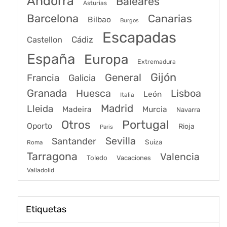
Andorra
Baleares
Asturias
Barcelona
Canarias
Bilbao
Burgos
Escapadas
Cádiz
Castellon
España
Europa
Extremadura
Gijón
General
Francia
Galicia
Granada
Huesca
Lisboa
León
Italia
Madrid
Lleida
Murcia
Madeira
Navarra
Portugal
Otros
Oporto
Rioja
Paris
Sevilla
Santander
Suiza
Roma
Tarragona
Valencia
Toledo
Vacaciones
Valladolid
Etiquetas