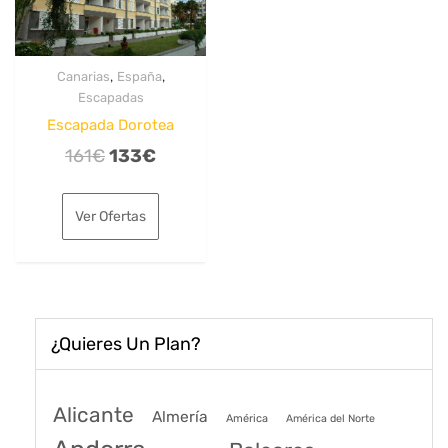
,
,
Canarias
España
Escapadas
Escapada Dorotea
El
El
161
€
133
€
precio
precio
original
actual
Ver Ofertas
era:
es:
161€.
133€.
¿Quieres Un Plan?
Alicante
Almería
América
América del Norte