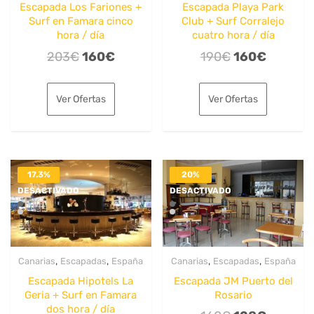
Escapada Los Fariones +
Escapada Playa Park
Surf en Famara cinco
Club + Surf Corralejo
hora / día
cuatro hora / día
El
El
El
El
203
€
160
€
190
€
160
€
precio
precio
precio
precio
original
actual
original
actual
Ver Ofertas
Ver Ofertas
era:
es:
era:
es:
203€.
160€.
190€.
160€.
17.3%
20%
DESACTIVADO
DESACTIVADO
,
,
,
,
Canarias
Escapadas
España
Canarias
Escapadas
España
Escapada Hipotels La
Escapada JM Puerto del
Geria + Surf en Famara
Rosario
dos hora / día