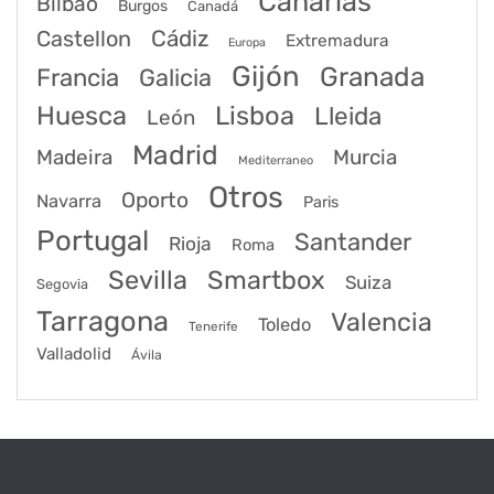
Canarias
Bilbao
Burgos
Canadá
Castellon
Cádiz
Extremadura
Europa
Gijón
Granada
Francia
Galicia
Huesca
Lisboa
Lleida
León
Madrid
Madeira
Murcia
Mediterraneo
Otros
Oporto
Navarra
Paris
Portugal
Santander
Rioja
Roma
Sevilla
Smartbox
Suiza
Segovia
Tarragona
Valencia
Toledo
Tenerife
Valladolid
Ávila