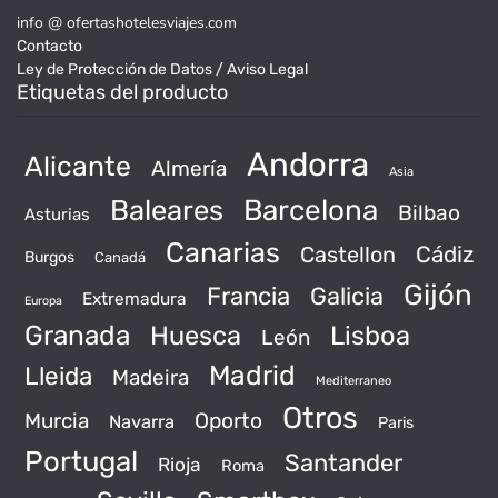
info @ ofertashotelesviajes.com
Contacto
Ley de Protección de Datos / Aviso Legal
Etiquetas del producto
Andorra
Alicante
Almería
Asia
Baleares
Barcelona
Bilbao
Asturias
Canarias
Castellon
Cádiz
Burgos
Canadá
Gijón
Francia
Galicia
Extremadura
Europa
Granada
Huesca
Lisboa
León
Madrid
Lleida
Madeira
Mediterraneo
Otros
Murcia
Oporto
Navarra
Paris
Portugal
Santander
Rioja
Roma