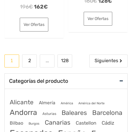
El
El
160
€
128
€
El
El
196
€
162
€
precio
precio
precio
precio
original
actual
Ver Ofertas
original
actual
era:
es:
Ver Ofertas
era:
es:
160€.
128€.
196€.
162€.
Paginación
1
…
2
128
Siguientes
de
entradas
Categorías del producto
Alicante
Almería
América
América del Norte
Andorra
Barcelona
Baleares
Asturias
Canarias
Cádiz
Bilbao
Castellon
Burgos