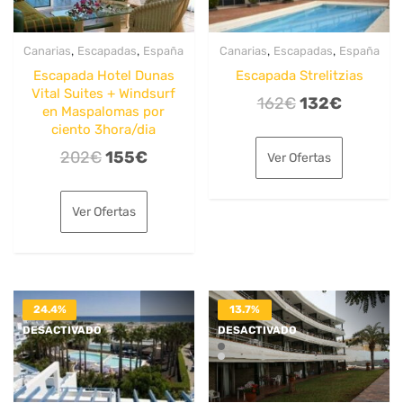
,
,
,
,
Canarias
Escapadas
España
Canarias
Escapadas
España
Escapada Hotel Dunas
Escapada Strelitzias
Vital Suites + Windsurf
El
El
162
€
132
€
en Maspalomas por
precio
precio
ciento 3hora/dia
original
actual
El
El
202
€
155
€
Ver Ofertas
era:
es:
precio
precio
162€.
132€.
original
actual
Ver Ofertas
era:
es:
202€.
155€.
24.4%
13.7%
DESACTIVADO
DESACTIVADO