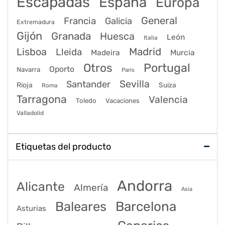
Escapadas
España
Europa
General
Francia
Galicia
Extremadura
Gijón
Granada
Huesca
León
Italia
Lisboa
Madrid
Lleida
Murcia
Madeira
Portugal
Otros
Oporto
Navarra
Paris
Sevilla
Santander
Rioja
Suiza
Roma
Tarragona
Valencia
Toledo
Vacaciones
Valladolid
Etiquetas del producto
Andorra
Alicante
Almería
Asia
Baleares
Barcelona
Asturias