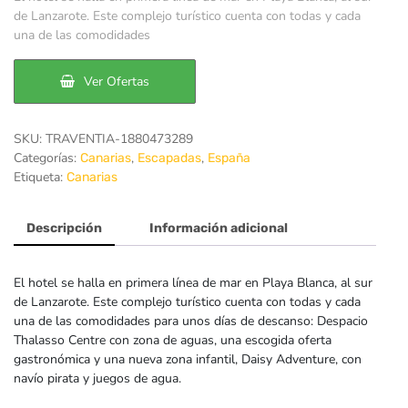
original
actual
de Lanzarote. Este complejo turístico cuenta con todas y cada
una de las comodidades
era:
es:
170€.
121€.
Ver Ofertas
SKU:
TRAVENTIA-1880473289
Categorías:
,
,
Canarias
Escapadas
España
Etiqueta:
Canarias
Descripción
Información adicional
El hotel se halla en primera línea de mar en Playa Blanca, al sur
de Lanzarote. Este complejo turístico cuenta con todas y cada
una de las comodidades para unos días de descanso: Despacio
Thalasso Centre con zona de aguas, una escogida oferta
gastronómica y una nueva zona infantil, Daisy Adventure, con
navío pirata y juegos de agua.