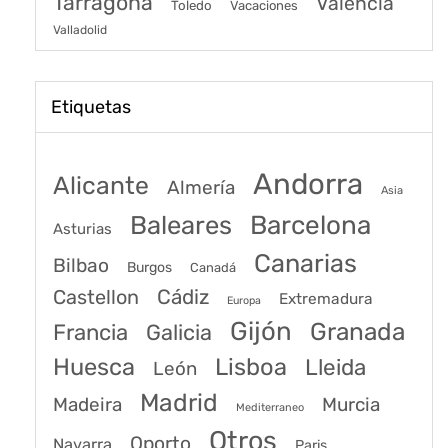
Tarragona
Valencia
Toledo
Vacaciones
Valladolid
Etiquetas
Andorra
Alicante
Almería
Asia
Baleares
Barcelona
Asturias
Canarias
Bilbao
Burgos
Canadá
Castellon
Cádiz
Extremadura
Europa
Gijón
Granada
Francia
Galicia
Huesca
Lisboa
Lleida
León
Madrid
Madeira
Murcia
Mediterraneo
Otros
Oporto
Navarra
Paris