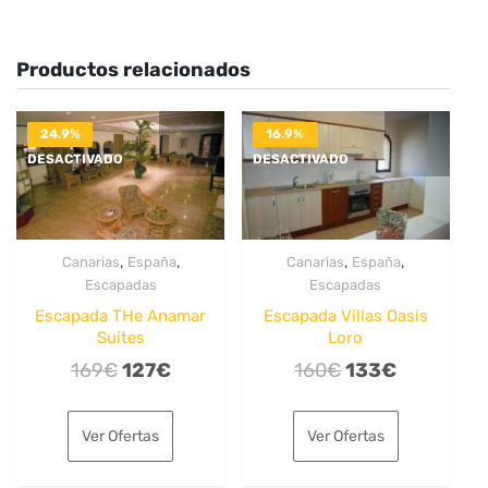
Productos relacionados
24.9%
16.9%
DESACTIVADO
DESACTIVADO
,
,
,
,
Canarias
España
Canarias
España
Escapadas
Escapadas
Escapada THe Anamar
Escapada Villas Oasis
Suites
Loro
El
El
El
El
169
€
127
€
160
€
133
€
precio
precio
precio
precio
original
actual
original
actual
Ver Ofertas
Ver Ofertas
era:
es:
era:
es:
169€.
127€.
160€.
133€.