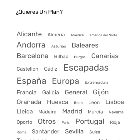
¿Quieres Un Plan?
Alicante
Almería
América
América del Norte
Andorra
Baleares
Asturias
Barcelona
Canarias
Bilbao
Burgos
Escapadas
Cádiz
Castellon
España
Europa
Extremadura
Gijón
General
Francia
Galicia
Granada
Huesca
Lisboa
León
Italia
Madrid
Lleida
Murcia
Madeira
Navarra
Portugal
Otros
Oporto
Rioja
Paris
Sevilla
Santander
Suiza
Roma