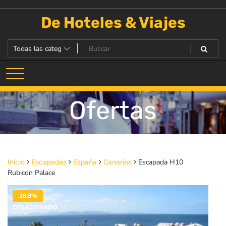
Saltar
al
De Hoteles & Viajes
contenido
Ofertas
Escapada H10
Inicio
Escapadas
España
Canarias
Rubicon Palace
28.8%
DESACTIVADO