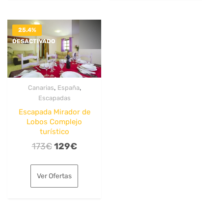
25.4%
DESACTIVADO
,
,
Canarias
España
Escapadas
Escapada Mirador de
Lobos Complejo
turístico
El
El
173
€
129
€
precio
precio
original
actual
Ver Ofertas
era:
es:
173€.
129€.