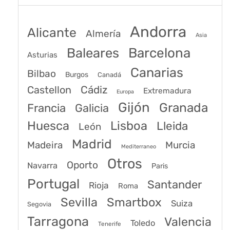
Andorra
Alicante
Almería
Asia
Baleares
Barcelona
Asturias
Canarias
Bilbao
Burgos
Canadá
Castellon
Cádiz
Extremadura
Europa
Gijón
Granada
Francia
Galicia
Huesca
Lisboa
Lleida
León
Madrid
Madeira
Murcia
Mediterraneo
Otros
Oporto
Navarra
Paris
Portugal
Santander
Rioja
Roma
Sevilla
Smartbox
Suiza
Segovia
Tarragona
Valencia
Toledo
Tenerife