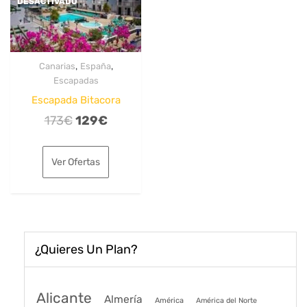
DESACTIVADO
,
,
Canarias
España
Escapadas
Escapada Bitacora
El
El
173
€
129
€
precio
precio
original
actual
Ver Ofertas
era:
es:
173€.
129€.
¿Quieres Un Plan?
Alicante
Almería
América
América del Norte