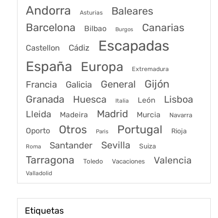
Andorra
Baleares
Asturias
Barcelona
Canarias
Bilbao
Burgos
Escapadas
Cádiz
Castellon
España
Europa
Extremadura
Gijón
General
Francia
Galicia
Granada
Huesca
Lisboa
León
Italia
Madrid
Lleida
Murcia
Madeira
Navarra
Portugal
Otros
Oporto
Rioja
Paris
Sevilla
Santander
Suiza
Roma
Tarragona
Valencia
Toledo
Vacaciones
Valladolid
Etiquetas