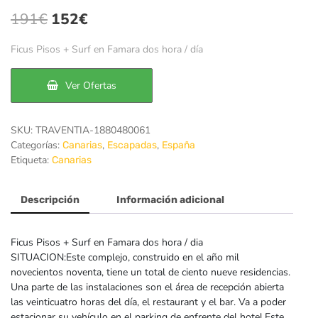
El
El
191
€
152
€
precio
precio
Ficus Pisos + Surf en Famara dos hora / día
original
actual
era:
es:
Ver Ofertas
191€.
152€.
SKU:
TRAVENTIA-1880480061
Categorías:
,
,
Canarias
Escapadas
España
Etiqueta:
Canarias
Descripción
Información adicional
Ficus Pisos + Surf en Famara dos hora / dia
SITUACION:Este complejo, construido en el año mil
novecientos noventa, tiene un total de ciento nueve residencias.
Una parte de las instalaciones son el área de recepción abierta
las veinticuatro horas del día, el restaurant y el bar. Va a poder
estacionar su vehículo en el parking de enfrente del hotel.Este