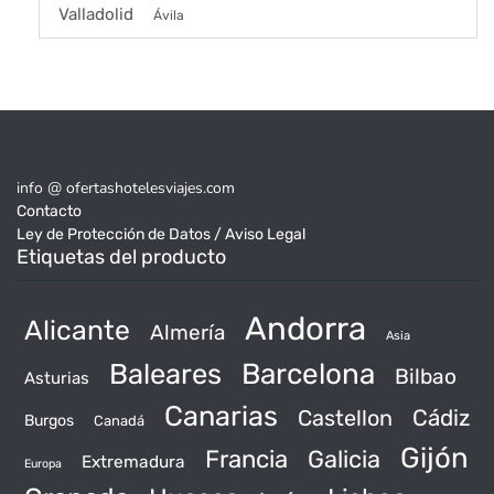
Valladolid
Ávila
info @ ofertashotelesviajes.com
Contacto
Ley de Protección de Datos / Aviso Legal
Etiquetas del producto
Andorra
Alicante
Almería
Asia
Baleares
Barcelona
Bilbao
Asturias
Canarias
Castellon
Cádiz
Burgos
Canadá
Gijón
Francia
Galicia
Extremadura
Europa