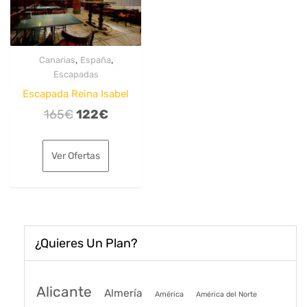
,
,
Canarias
España
Escapadas
Escapada Reina Isabel
El
El
165
€
122
€
precio
precio
original
actual
Ver Ofertas
era:
es:
165€.
122€.
¿Quieres Un Plan?
Alicante
Almería
América
América del Norte