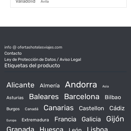
Valladolid
Ávila
info @ ofertashotelesviajes.com
Contacto
Ley de Protección de Datos / Aviso Legal
Etiquetas del producto
Andorra
Alicante
Almería
Asia
Baleares
Barcelona
Bilbao
Asturias
Canarias
Castellon
Cádiz
Burgos
Canadá
Gijón
Francia
Galicia
Extremadura
Europa
Granada
Huesca
Lisboa
León