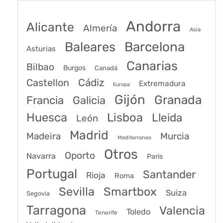
Andorra
Alicante
Almería
Asia
Baleares
Barcelona
Asturias
Canarias
Bilbao
Burgos
Canadá
Castellon
Cádiz
Extremadura
Europa
Gijón
Granada
Francia
Galicia
Huesca
Lisboa
Lleida
León
Madrid
Madeira
Murcia
Mediterraneo
Otros
Oporto
Navarra
Paris
Portugal
Santander
Rioja
Roma
Sevilla
Smartbox
Suiza
Segovia
Tarragona
Valencia
Toledo
Tenerife