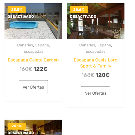
23.8%
28.6%
DESACTIVADO
DESACTIVADO
,
,
,
,
Canarias
España
Canarias
España
Escapadas
Escapadas
Escapada Caleta Garden
Escapada Oasis Loro
Sport & Family
El
El
160
€
122
€
El
El
168
€
120
€
precio
precio
precio
precio
original
actual
Ver Ofertas
original
actual
era:
es:
Ver Ofertas
era:
es:
160€.
122€.
168€.
120€.
26.1%
DESACTIVADO