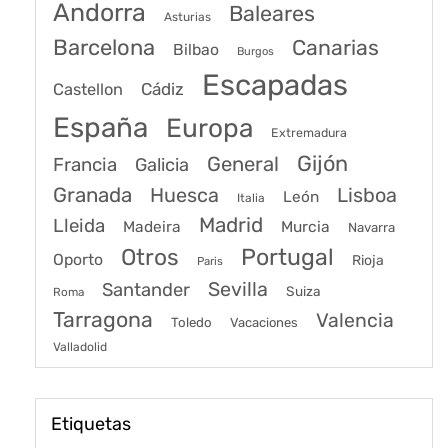
Andorra
Baleares
Asturias
Barcelona
Canarias
Bilbao
Burgos
Escapadas
Cádiz
Castellon
España
Europa
Extremadura
Gijón
General
Francia
Galicia
Granada
Huesca
Lisboa
León
Italia
Madrid
Lleida
Murcia
Madeira
Navarra
Portugal
Otros
Oporto
Rioja
Paris
Sevilla
Santander
Suiza
Roma
Tarragona
Valencia
Toledo
Vacaciones
Valladolid
Etiquetas