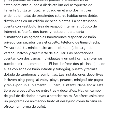
establecimiento queda a diecisiete km del aeropuerto de
Tenerife Sur.Este hotel, renovado en el año dos mil tres,
entiende un total de trescientos catorce habitaciones dobles
distribuidas en un edificio de ocho plantas. La construcción
cuenta con vestíbulo área de recepción, terminal público de
Internet, cafetería, dos bares y restaurant a la carta
climatizado.Las agradables habitaciones disponen de baño
privado con secador para el cabello, teléfono de línea directa,
TV vía satélite, minibar, aire acondicionado (a lo largo del
verano), balcón y caja fuerte de alquiler. Las habitaciones
cuentan con dos camas individuales y un sofá cama, si bien se
puede pedir una cama doble.El hotel ofrece dos piscinas (una de
ellas con zona de baño infantil y tobogán), puesto y terraza
dotada de tumbonas y sombrillas. Las instalaciones deportivas
incluyen ping-pong, al vóley-playa, petanca, minigolf (de pago)
y tenis (por un suplemento). El parque infantil Nenelandia’ está
libre para pequeños de entre tres y doce años. Hay un campo
de golf de dieciocho hoyos a setecientos m. Se ofrece asimismo
un programa de animación.Tanto el desayuno como la cena se
ofrecen en forma de bufet.