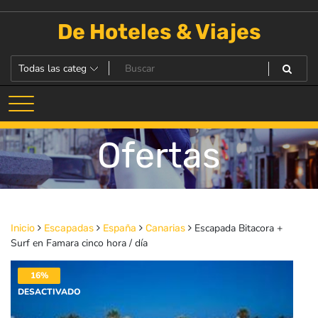
Saltar
al
De Hoteles & Viajes
contenido
Ofertas
Escapada Bitacora +
Inicio
Escapadas
España
Canarias
Surf en Famara cinco hora / día
16%
DESACTIVADO