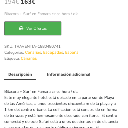
El
El
194
€
163
€
precio
precio
Bitacora + Surf en Famara cinco hora / día
original
actual
era:
es:
Ver Ofertas
194€.
163€.
SKU:
TRAVENTIA-1880480741
Categorías:
,
,
Canarias
Escapadas
España
Etiqueta:
Canarias
Descripción
Información adicional
Bitacora + Surf en Famara cinco hora / dia
Este muy elegante hotel está ubicado en la parte sur de Playa
de las Américas, a unos trescientos cincuenta m de la playa y a
1 km del centro urbano. La edificación está construido en forma
de terrazas y está hermosamente decorado con flores. El centro
comercial y de ocio Safari está a unos doscientos m de distancia
y hay paradas de transporte público a cincuenta m. El