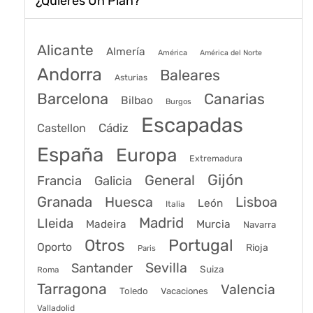
¿Quieres Un Plan?
Alicante
Almería
América
América del Norte
Andorra
Baleares
Asturias
Barcelona
Canarias
Bilbao
Burgos
Escapadas
Cádiz
Castellon
España
Europa
Extremadura
Gijón
General
Francia
Galicia
Granada
Huesca
Lisboa
León
Italia
Madrid
Lleida
Murcia
Madeira
Navarra
Portugal
Otros
Oporto
Rioja
Paris
Sevilla
Santander
Suiza
Roma
Tarragona
Valencia
Toledo
Vacaciones
Valladolid