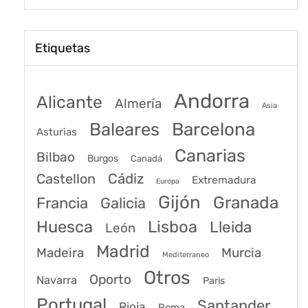
Etiquetas
Andorra
Alicante
Almería
Asia
Baleares
Barcelona
Asturias
Canarias
Bilbao
Burgos
Canadá
Castellon
Cádiz
Extremadura
Europa
Gijón
Granada
Francia
Galicia
Huesca
Lisboa
Lleida
León
Madrid
Madeira
Murcia
Mediterraneo
Otros
Oporto
Navarra
Paris
Portugal
Santander
Rioja
Roma