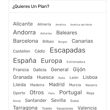
¿Quieres Un Plan?
Alicante
Almería
América
América del Norte
Andorra
Baleares
Asturias
Barcelona
Canarias
Bilbao
Burgos
Escapadas
Cádiz
Castellon
España
Europa
Extremadura
Gijón
General
Francia
Galicia
Granada
Huesca
Lisboa
León
Italia
Madrid
Lleida
Murcia
Madeira
Navarra
Portugal
Otros
Oporto
Rioja
Paris
Sevilla
Santander
Suiza
Roma
Tarragona
Valencia
Toledo
Vacaciones