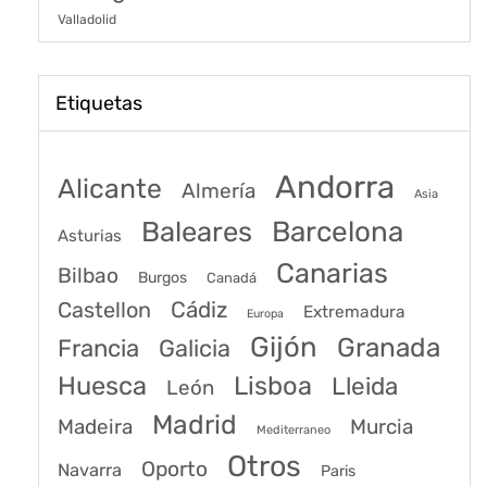
Valladolid
Etiquetas
Andorra
Alicante
Almería
Asia
Baleares
Barcelona
Asturias
Canarias
Bilbao
Burgos
Canadá
Castellon
Cádiz
Extremadura
Europa
Gijón
Granada
Francia
Galicia
Huesca
Lisboa
Lleida
León
Madrid
Madeira
Murcia
Mediterraneo
Otros
Oporto
Navarra
Paris