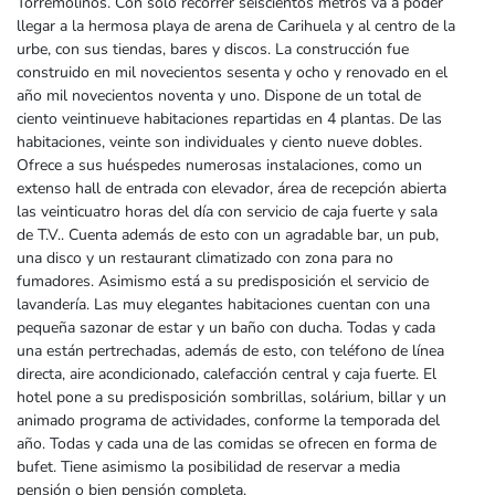
Torremolinos. Con solo recorrer seiscientos metros va a poder
llegar a la hermosa playa de arena de Carihuela y al centro de la
urbe, con sus tiendas, bares y discos. La construcción fue
construido en mil novecientos sesenta y ocho y renovado en el
año mil novecientos noventa y uno. Dispone de un total de
ciento veintinueve habitaciones repartidas en 4 plantas. De las
habitaciones, veinte son individuales y ciento nueve dobles.
Ofrece a sus huéspedes numerosas instalaciones, como un
extenso hall de entrada con elevador, área de recepción abierta
las veinticuatro horas del día con servicio de caja fuerte y sala
de T.V.. Cuenta además de esto con un agradable bar, un pub,
una disco y un restaurant climatizado con zona para no
fumadores. Asimismo está a su predisposición el servicio de
lavandería. Las muy elegantes habitaciones cuentan con una
pequeña sazonar de estar y un baño con ducha. Todas y cada
una están pertrechadas, además de esto, con teléfono de línea
directa, aire acondicionado, calefacción central y caja fuerte. El
hotel pone a su predisposición sombrillas, solárium, billar y un
animado programa de actividades, conforme la temporada del
año. Todas y cada una de las comidas se ofrecen en forma de
bufet. Tiene asimismo la posibilidad de reservar a media
pensión o bien pensión completa.