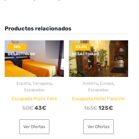
Productos relacionados
14%
23.3%
DESACTIVADO
DESACTIVADO
,
,
,
,
España
Tarragona
Andorra
Europa
Escapadas
Escapadas
Escapada Pisos Felix
Escapada Hotel Palarine
El
El
El
El
50
€
43
€
163
€
125
€
precio
precio
precio
precio
original
actual
original
actual
Ver Ofertas
Ver Ofertas
era:
es:
era:
es: