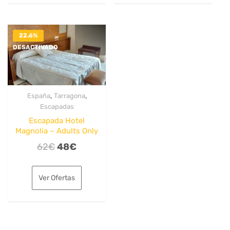
50€.
43€.
163€.
125€.
22.6%
DESACTIVADO
,
,
España
Tarragona
Escapadas
Escapada Hotel
Magnolia – Adults Only
El
El
62
€
48
€
precio
precio
original
actual
Ver Ofertas
era:
es:
62€.
48€.