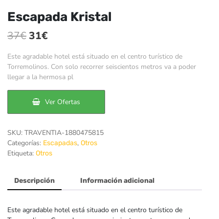
Escapada Kristal
El
El
37
€
31
€
precio
precio
Este agradable hotel está situado en el centro turístico de
original
actual
Torremolinos. Con solo recorrer seiscientos metros va a poder
llegar a la hermosa pl
era:
es:
37€.
31€.
Ver Ofertas
SKU:
TRAVENTIA-1880475815
Categorías:
,
Escapadas
Otros
Etiqueta:
Otros
Descripción
Información adicional
Este agradable hotel está situado en el centro turístico de