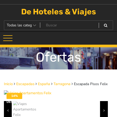
Saltar
al
De Hoteles & Viajes
contenido
Ofertas
Escapada Pisos Felix
Inicio
Escapadas
España
Tarragona
14%
DESACTIVADO