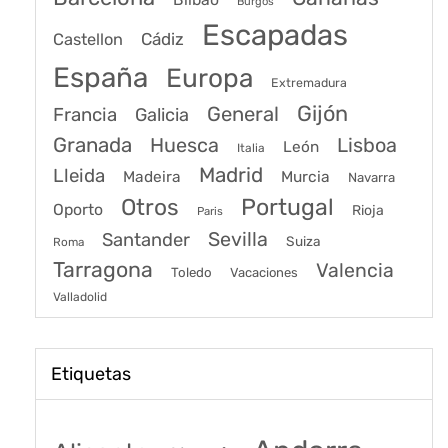
Burgos
Escapadas
Cádiz
Castellon
España
Europa
Extremadura
Gijón
General
Francia
Galicia
Granada
Huesca
Lisboa
León
Italia
Madrid
Lleida
Murcia
Madeira
Navarra
Portugal
Otros
Oporto
Rioja
Paris
Sevilla
Santander
Suiza
Roma
Tarragona
Valencia
Toledo
Vacaciones
Valladolid
Etiquetas