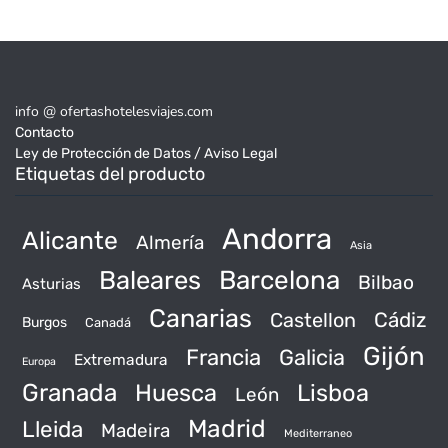
info @ ofertashotelesviajes.com
Contacto
Ley de Protección de Datos / Aviso Legal
Etiquetas del producto
Andorra
Alicante
Almería
Asia
Baleares
Barcelona
Bilbao
Asturias
Canarias
Castellon
Cádiz
Burgos
Canadá
Gijón
Francia
Galicia
Extremadura
Europa
Granada
Huesca
Lisboa
León
Madrid
Lleida
Madeira
Mediterraneo