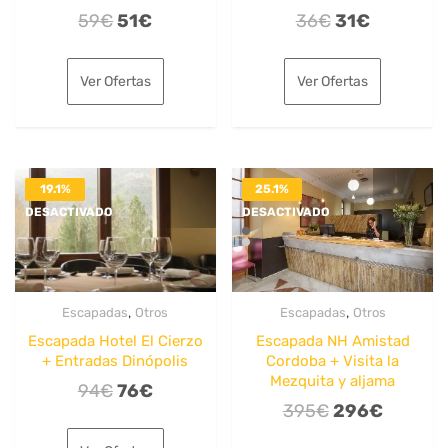
El
El
El
El
59
€
51
€
36
€
31
€
precio
precio
precio
precio
original
actual
original
actual
Ver Ofertas
Ver Ofertas
era:
es:
era:
es:
59€.
51€.
36€.
31€.
19.1%
25.1%
DESACTIVADO
DESACTIVADO
,
,
Escapadas
Otros
Escapadas
Otros
Escapada Hotel El Cierzo
Escapada NH Amistad
+ Entradas Dinópolis
Cordoba + Visita la
Mezquita y aljama
El
El
94
€
76
€
El
El
395
€
296
€
precio
precio
precio
precio
original
actual