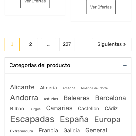
Ver Ofertas
original
actual
era:
es:
Ver Ofertas
era:
es:
94€.
76€.
395€.
296€.
Paginación
1
…
2
227
Siguientes
de
entradas
Categorías del producto
Alicante
Almería
América
América del Norte
Andorra
Barcelona
Baleares
Asturias
Canarias
Cádiz
Bilbao
Castellon
Burgos
Escapadas
España
Europa
General
Francia
Galicia
Extremadura