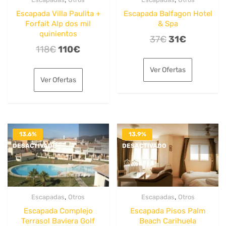
Escapada Villa Paulita +
Escapada Balfagon Hotel
Forfait Alp dos mil
& Spa
quinientos
El
El
37
€
31
€
El
El
118
€
110
€
precio
precio
precio
precio
original
actual
Ver Ofertas
original
actual
era:
es:
Ver Ofertas
era:
es:
37€.
31€.
118€.
110€.
13.6%
13.9%
DESACTIVADO
DESACTIVADO
,
,
Escapadas
Otros
Escapadas
Otros
Escapada Complejo
Escapada Pisos Palm
Terrasol Baviera Golf
Beach Carihuela