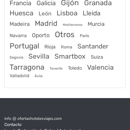
Gijón
Granada
Francia
Galicia
Huesca
Lisboa
Lleida
León
Madrid
Madeira
Murcia
Mediterraneo
Otros
Oporto
Navarra
Paris
Portugal
Santander
Rioja
Roma
Sevilla
Smartbox
Suiza
Segovia
Tarragona
Valencia
Toledo
Tenerife
Valladolid
Ávila
info @ ofertashotelesviajes.com
Contacto