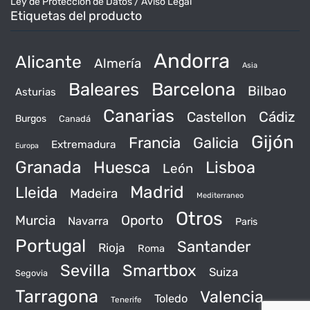
Ley de Protección de Datos / Aviso Legal
Etiquetas del producto
Andorra
Alicante
Almería
Asia
Baleares
Barcelona
Bilbao
Asturias
Canarias
Castellon
Cádiz
Burgos
Canadá
Gijón
Francia
Galicia
Extremadura
Europa
Granada
Huesca
Lisboa
León
Madrid
Lleida
Madeira
Mediterraneo
Otros
Murcia
Oporto
Navarra
Paris
Portugal
Santander
Rioja
Roma
Sevilla
Smartbox
Suiza
Segovia
Tarragona
Valencia
Toledo
Tenerife