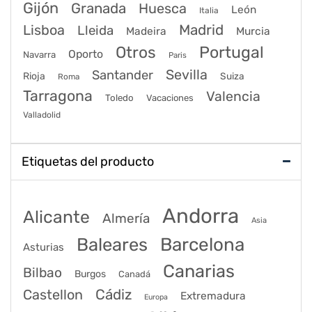
Gijón
Granada
Huesca
León
Italia
Lisboa
Madrid
Lleida
Murcia
Madeira
Portugal
Otros
Oporto
Navarra
Paris
Sevilla
Santander
Rioja
Suiza
Roma
Tarragona
Valencia
Toledo
Vacaciones
Valladolid
Etiquetas del producto
Andorra
Alicante
Almería
Asia
Baleares
Barcelona
Asturias
Canarias
Bilbao
Burgos
Canadá
Castellon
Cádiz
Extremadura
Europa