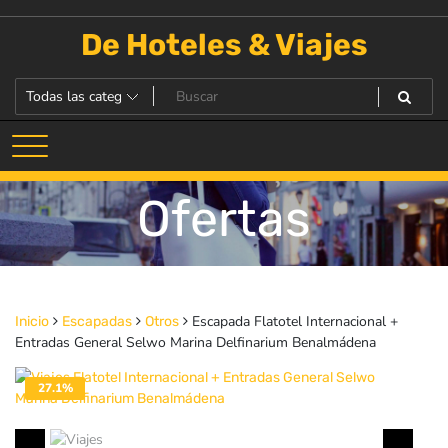
Saltar
al
De Hoteles & Viajes
contenido
Ofertas
Escapada Flatotel Internacional +
Inicio
Escapadas
Otros
Entradas General Selwo Marina Delfinarium Benalmádena
27.1%
DESACTIVADO