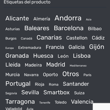
Etiquetas del producto
Andorra
Alicante
Almería
Asia
Baleares
Barcelona
Bilbao
Asturias
Canarias
Castellon
Cádiz
Burgos
Canadá
Gijón
Francia
Galicia
Extremadura
Europa
Granada
Huesca
Lisboa
León
Madrid
Lleida
Madeira
Mediterraneo
Otros
Murcia
Oporto
Navarra
Paris
Portugal
Santander
Rioja
Roma
Sevilla
Smartbox
Suiza
Segovia
Tarragona
Valencia
Toledo
Tenerife
Valladolid
Ávila