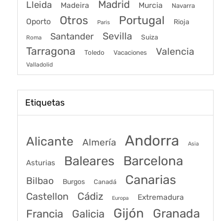
Madrid
Lleida
Murcia
Madeira
Navarra
Portugal
Otros
Oporto
Rioja
Paris
Sevilla
Santander
Suiza
Roma
Tarragona
Valencia
Toledo
Vacaciones
Valladolid
Etiquetas
Andorra
Alicante
Almería
Asia
Baleares
Barcelona
Asturias
Canarias
Bilbao
Burgos
Canadá
Castellon
Cádiz
Extremadura
Europa
Gijón
Granada
Francia
Galicia