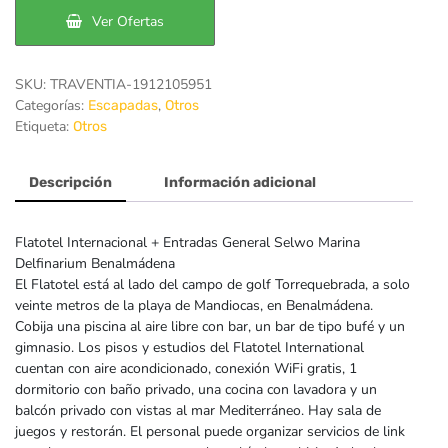
Ver Ofertas
96€.
70€.
SKU:
TRAVENTIA-1912105951
Categorías:
,
Escapadas
Otros
Etiqueta:
Otros
Descripción
Información adicional
Flatotel Internacional + Entradas General Selwo Marina
Delfinarium Benalmádena
El Flatotel está al lado del campo de golf Torrequebrada, a solo
veinte metros de la playa de Mandiocas, en Benalmádena.
Cobija una piscina al aire libre con bar, un bar de tipo bufé y un
gimnasio. Los pisos y estudios del Flatotel International
cuentan con aire acondicionado, conexión WiFi gratis, 1
dormitorio con baño privado, una cocina con lavadora y un
balcón privado con vistas al mar Mediterráneo. Hay sala de
juegos y restorán. El personal puede organizar servicios de link