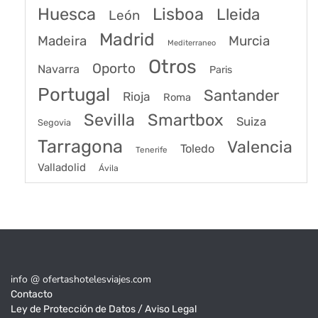
Huesca
Lisboa
Lleida
León
Madrid
Madeira
Murcia
Mediterraneo
Otros
Oporto
Navarra
Paris
Portugal
Santander
Rioja
Roma
Sevilla
Smartbox
Suiza
Segovia
Tarragona
Valencia
Toledo
Tenerife
Valladolid
Ávila
info @ ofertashotelesviajes.com
Contacto
Ley de Protección de Datos / Aviso Legal