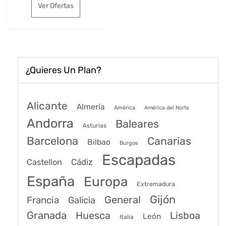
original
actual
Ver Ofertas
era:
es:
146€.
111€.
¿Quieres Un Plan?
Alicante
Almería
América
América del Norte
Andorra
Baleares
Asturias
Barcelona
Canarias
Bilbao
Burgos
Escapadas
Cádiz
Castellon
España
Europa
Extremadura
Gijón
General
Francia
Galicia
Granada
Huesca
Lisboa
León
Italia