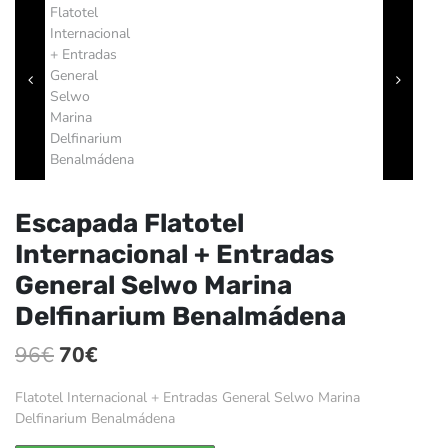
Escapada Flatotel
Internacional + Entradas
General Selwo Marina
Delfinarium Benalmádena
El
El
96
€
70
€
precio
precio
Flatotel Internacional + Entradas General Selwo Marina
original
actual
Delfinarium Benalmádena
era:
es: