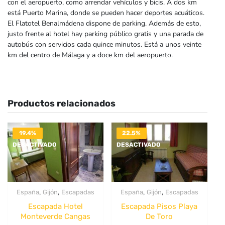
con el aeropuerto, como arrendar vehículos y bicis. A dos km
está Puerto Marina, donde se pueden hacer deportes acuáticos.
El Flatotel Benalmádena dispone de parking. Además de esto,
justo frente al hotel hay parking público gratis y una parada de
autobús con servicios cada quince minutos. Está a unos veinte
km del centro de Málaga y a doce km del aeropuerto.
Productos relacionados
19.4%
22.5%
DESACTIVADO
DESACTIVADO
,
,
,
,
España
Gijón
Escapadas
España
Gijón
Escapadas
Escapada Hotel
Escapada Pisos Playa
Monteverde Cangas
De Toro