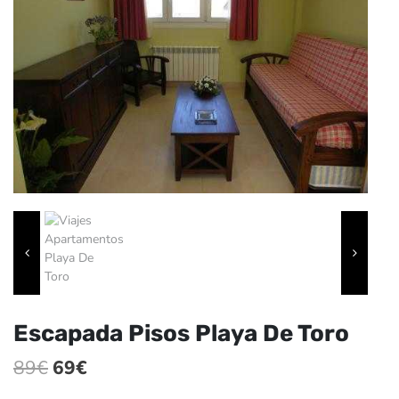
Escapada Pisos Playa De Toro
El
El
89
€
69
€
precio
precio