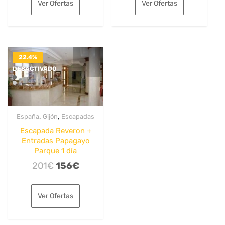
Ver Ofertas
Ver Ofertas
era:
es:
era:
es:
96€.
74€.
26€.
19€.
22.4%
DESACTIVADO
,
,
España
Gijón
Escapadas
Escapada Reveron +
Entradas Papagayo
Parque 1 día
El
El
201
€
156
€
precio
precio
original
actual
Ver Ofertas
era:
es:
201€.
156€.