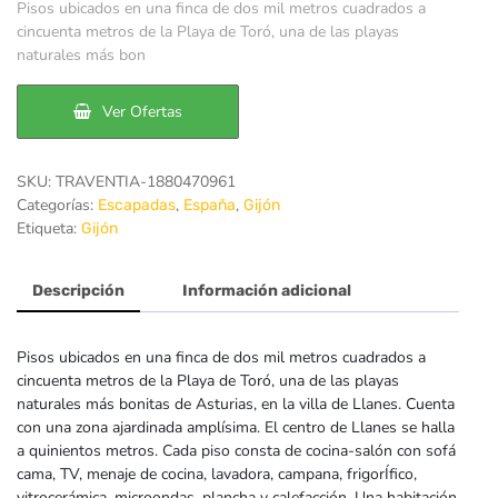
Pisos ubicados en una finca de dos mil metros cuadrados a
original
actual
cincuenta metros de la Playa de Toró, una de las playas
naturales más bon
era:
es:
89€.
69€.
Ver Ofertas
SKU:
TRAVENTIA-1880470961
Categorías:
,
,
Escapadas
España
Gijón
Etiqueta:
Gijón
Descripción
Información adicional
Pisos ubicados en una finca de dos mil metros cuadrados a
cincuenta metros de la Playa de Toró, una de las playas
naturales más bonitas de Asturias, en la villa de Llanes. Cuenta
con una zona ajardinada amplísima. El centro de Llanes se halla
a quinientos metros. Cada piso consta de cocina-salón con sofá
cama, TV, menaje de cocina, lavadora, campana, frigorÍfico,
vitrocerámica, microondas, plancha y calefacción. Una habitación