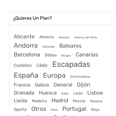
¿Quieres Un Plan?
Alicante
Almería
América
América del Norte
Andorra
Baleares
Asturias
Barcelona
Canarias
Bilbao
Burgos
Escapadas
Cádiz
Castellon
España
Europa
Extremadura
Gijón
General
Francia
Galicia
Granada
Huesca
Lisboa
León
Italia
Madrid
Lleida
Murcia
Madeira
Navarra
Portugal
Otros
Oporto
Rioja
Paris