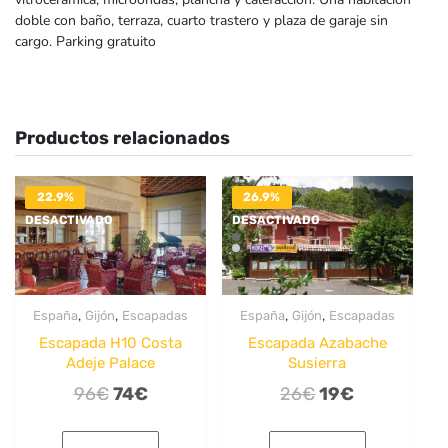
doble con baño, terraza, cuarto trastero y plaza de garaje sin
cargo. Parking gratuito
Productos relacionados
22.9%
26.9%
DESACTIVADO
DESACTIVADO
,
,
,
,
España
Gijón
Escapadas
España
Gijón
Escapadas
Escapada H10 Costa
Escapada Azabache
Adeje Palace
Susierra
El
El
El
El
96
€
74
€
26
€
19
€
precio
precio
precio
precio
original
actual
original
actual