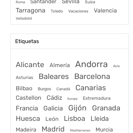
Sevilla
Santander
Suiza
Roma
Tarragona
Valencia
Toledo
Vacaciones
Valladolid
Etiquetas
Andorra
Alicante
Almería
Asia
Baleares
Barcelona
Asturias
Canarias
Bilbao
Burgos
Canadá
Castellon
Cádiz
Extremadura
Europa
Gijón
Granada
Francia
Galicia
Huesca
Lisboa
Lleida
León
Madrid
Madeira
Murcia
Mediterraneo