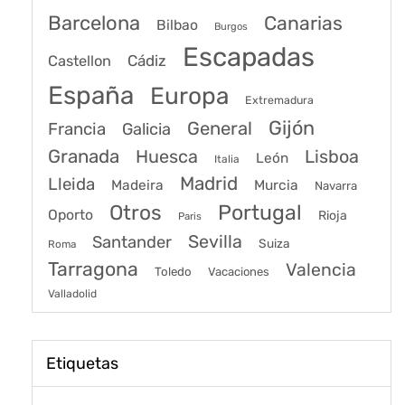
Barcelona
Canarias
Bilbao
Burgos
Escapadas
Cádiz
Castellon
España
Europa
Extremadura
Gijón
General
Francia
Galicia
Granada
Huesca
Lisboa
León
Italia
Madrid
Lleida
Murcia
Madeira
Navarra
Portugal
Otros
Oporto
Rioja
Paris
Sevilla
Santander
Suiza
Roma
Tarragona
Valencia
Toledo
Vacaciones
Valladolid
Etiquetas