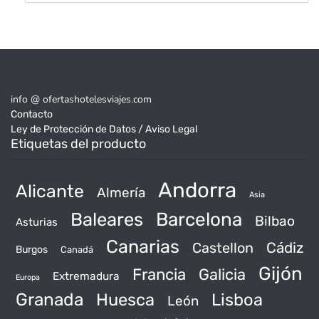
info @ ofertashotelesviajes.com
Contacto
Ley de Protección de Datos / Aviso Legal
Etiquetas del producto
Andorra
Alicante
Almería
Asia
Baleares
Barcelona
Bilbao
Asturias
Canarias
Castellon
Cádiz
Burgos
Canadá
Gijón
Francia
Galicia
Extremadura
Europa
Granada
Huesca
Lisboa
León