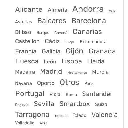
Andorra
Alicante
Almería
Asia
Baleares
Barcelona
Asturias
Canarias
Bilbao
Burgos
Canadá
Castellon
Cádiz
Extremadura
Europa
Gijón
Granada
Francia
Galicia
Huesca
Lisboa
Lleida
León
Madrid
Madeira
Murcia
Mediterraneo
Otros
Oporto
Navarra
Paris
Portugal
Santander
Rioja
Roma
Sevilla
Smartbox
Suiza
Segovia
Tarragona
Valencia
Toledo
Tenerife
Valladolid
Ávila