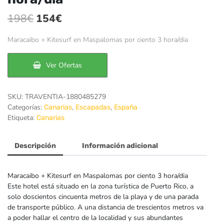
El
El
198
€
154
€
precio
precio
Maracaibo + Kitesurf en Maspalomas por ciento 3 hora/dia
original
actual
era:
es:
Ver Ofertas
198€.
154€.
SKU:
TRAVENTIA-1880485279
Categorías:
,
,
Canarias
Escapadas
España
Etiqueta:
Canarias
Descripción
Información adicional
Maracaibo + Kitesurf en Maspalomas por ciento 3 hora/dia
Este hotel está situado en la zona turística de Puerto Rico, a
solo doscientos cincuenta metros de la playa y de una parada
de transporte público. A una distancia de trescientos metros va
a poder hallar el centro de la localidad y sus abundantes