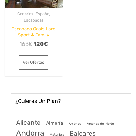
,
,
Canarias
España
Escapadas
Escapada Oasis Loro
Sport & Family
El
El
168
€
120
€
precio
precio
original
actual
Ver Ofertas
era:
es:
168€.
120€.
¿Quieres Un Plan?
Alicante
Almería
América
América del Norte
Andorra
Baleares
Asturias