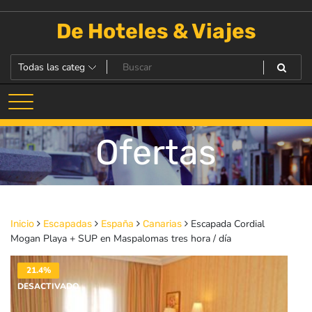
Saltar
al
De Hoteles & Viajes
contenido
Ofertas
Escapada Cordial
Inicio
Escapadas
España
Canarias
Mogan Playa + SUP en Maspalomas tres hora / día
21.4%
DESACTIVADO