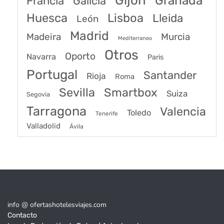
Gijón
Granada
Francia
Galicia
Huesca
Lisboa
Lleida
León
Madrid
Madeira
Murcia
Mediterraneo
Otros
Oporto
Navarra
Paris
Portugal
Santander
Rioja
Roma
Sevilla
Smartbox
Suiza
Segovia
Tarragona
Valencia
Toledo
Tenerife
Valladolid
Ávila
info @ ofertashotelesviajes.com
Contacto