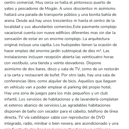
centro comercial. Muy cerca se halla el pintoresco puerto de
yates y pescadores de Mogán. A unos doscientos m asimismo
hallará una parada de transporte público y una bonita bahía de
arena. Desde acá hay unos trescientos m hasta el centro de la
localidad y sus abundantes comercios.Este pasmante complejo
vacacional cuenta con nueve edificios diferentes mas sin dar la
sensación de estar en un enorme complejo. La arquitectura
original incluye una capilla. Los huéspedes tienen la ocasión de
hacer empleo del enorme jardín subtropical de diez m². Las
instalaciones incluyen recepción abierta las veinticuatro horas
con vestíbulo, una tienda y veinte elevadores. Dispone
asimismo de dos bares, disco y sala de TV, como de un restorán
a la carta y restaurant de bufet. Por otro lado, hay una sala de
conferencias libre, como alquiler de bicis. Aquellos que lleguen
en vehículo van a poder emplear el parking del propio hotel.
Hay una zona de juegos para los más pequeños y un club
infantil. Los servicios de habitaciones y de lavandería completan
el extenso abanico de servicios.Las agradables habitaciones
disponen de baño con secador para el cabello, teléfono de línea
directa, TV vía satélitepor cable con reproductor de DVD
integrado, radio, minibar o bien nevera, aire acondicionado y una