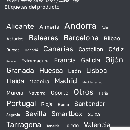
Ley de Protección de Datos / Aviso Legal
Etiquetas del producto
Andorra
Alicante
Almería
Asia
Baleares
Barcelona
Bilbao
Asturias
Canarias
Castellon
Cádiz
Burgos
Canadá
Gijón
Francia
Galicia
Extremadura
Europa
Granada
Huesca
Lisboa
León
Madrid
Lleida
Madeira
Mediterraneo
Otros
Murcia
Oporto
Navarra
Paris
Portugal
Santander
Rioja
Roma
Sevilla
Smartbox
Suiza
Segovia
Tarragona
Valencia
Toledo
Tenerife