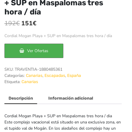
+ SUP en Maspalomas tres
hora / día
El
El
192
€
151
€
precio
precio
Cordial Mogan Playa + SUP en Maspalomas tres hora / día
original
actual
era:
es:
Ver Ofertas
192€.
151€.
SKU:
TRAVENTIA-1880485361
Categorías:
,
,
Canarias
Escapadas
España
Etiqueta:
Canarias
Descripción
Información adicional
Cordial Mogan Playa + SUP en Maspalomas tres hora / dia
Este complejo vacacional está situado en una exclusiva zona, en
el tupido val de Mogán. En los aledaños del complejo hay un