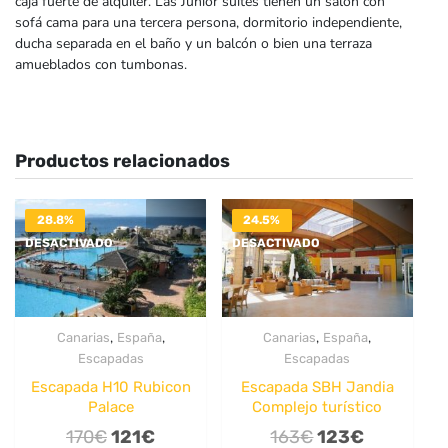
caja fuerte de alquiler. Las Junior suites tienen un salón con
sofá cama para una tercera persona, dormitorio independiente,
ducha separada en el baño y un balcón o bien una terraza
amueblados con tumbonas.
Productos relacionados
28.8%
24.5%
DESACTIVADO
DESACTIVADO
,
,
,
,
Canarias
España
Canarias
España
Escapadas
Escapadas
Escapada H10 Rubicon
Escapada SBH Jandia
Palace
Complejo turístico
El
El
El
El
170
€
121
€
163
€
123
€