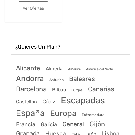
original
actual
Ver Ofertas
era:
es:
202€.
159€.
¿Quieres Un Plan?
Alicante
Almería
América
América del Norte
Andorra
Baleares
Asturias
Barcelona
Canarias
Bilbao
Burgos
Escapadas
Cádiz
Castellon
España
Europa
Extremadura
Gijón
General
Francia
Galicia
Granada
Huesca
Lisboa
León
Italia