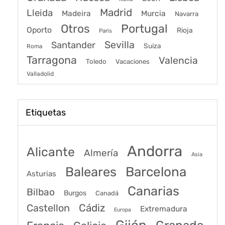
Madrid
Lleida
Murcia
Madeira
Navarra
Portugal
Otros
Oporto
Rioja
Paris
Sevilla
Santander
Suiza
Roma
Tarragona
Valencia
Toledo
Vacaciones
Valladolid
Etiquetas
Andorra
Alicante
Almería
Asia
Baleares
Barcelona
Asturias
Canarias
Bilbao
Burgos
Canadá
Castellon
Cádiz
Extremadura
Europa