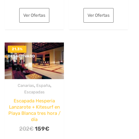
precio
precio
precio
precio
original
actual
original
actual
Ver Ofertas
Ver Ofertas
era:
es:
era:
es:
170€.
121€.
163€.
123€.
21.3%
DESACTIVADO
,
,
Canarias
España
Escapadas
Escapada Hesperia
Lanzarote + Kitesurf en
Playa Blanca tres hora /
día
El
El
202
€
159
€
precio
precio