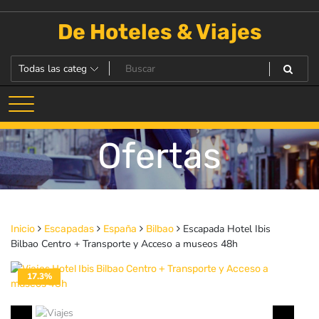
Saltar
al
De Hoteles & Viajes
contenido
Ofertas
Escapada Hotel Ibis
Inicio
Escapadas
España
Bilbao
Bilbao Centro + Transporte y Acceso a museos 48h
17.3%
DESACTIVADO