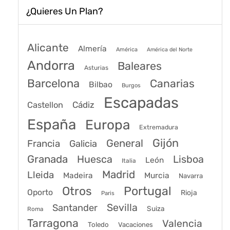
¿Quieres Un Plan?
Alicante
Almería
América
América del Norte
Andorra
Baleares
Asturias
Barcelona
Canarias
Bilbao
Burgos
Escapadas
Cádiz
Castellon
España
Europa
Extremadura
Gijón
General
Francia
Galicia
Granada
Huesca
Lisboa
León
Italia
Madrid
Lleida
Murcia
Madeira
Navarra
Portugal
Otros
Oporto
Rioja
Paris
Sevilla
Santander
Suiza
Roma
Tarragona
Valencia
Toledo
Vacaciones