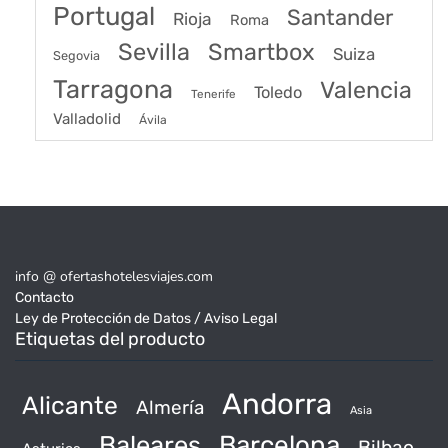
Portugal
Santander
Rioja
Roma
Sevilla
Smartbox
Suiza
Segovia
Tarragona
Valencia
Toledo
Tenerife
Valladolid
Ávila
info @ ofertashotelesviajes.com
Contacto
Ley de Protección de Datos / Aviso Legal
Etiquetas del producto
Andorra
Alicante
Almería
Asia
Baleares
Barcelona
Bilbao