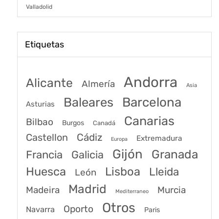
Valladolid
Etiquetas
Andorra
Alicante
Almería
Asia
Baleares
Barcelona
Asturias
Canarias
Bilbao
Burgos
Canadá
Castellon
Cádiz
Extremadura
Europa
Gijón
Granada
Francia
Galicia
Huesca
Lisboa
Lleida
León
Madrid
Madeira
Murcia
Mediterraneo
Otros
Oporto
Navarra
Paris