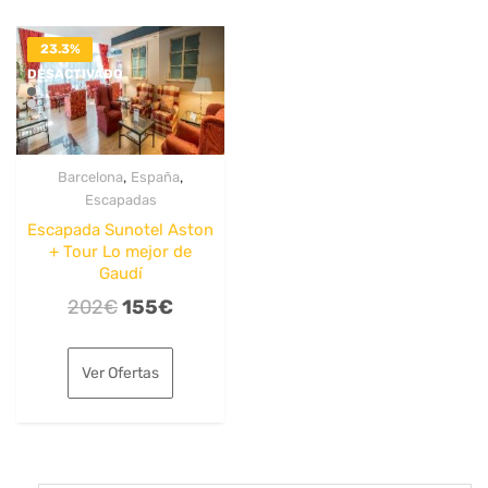
23.3%
DESACTIVADO
,
,
Barcelona
España
Escapadas
Escapada Sunotel Aston
+ Tour Lo mejor de
Gaudí
El
El
202
€
155
€
precio
precio
original
actual
Ver Ofertas
era:
es:
202€.
155€.