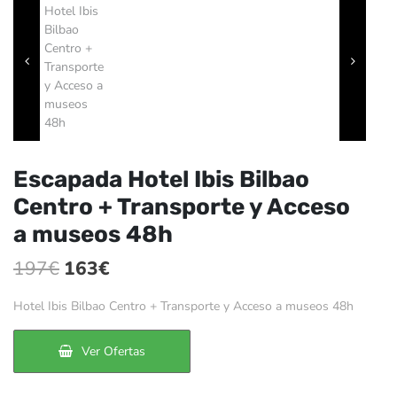
Escapada Hotel Ibis Bilbao
Centro + Transporte y Acceso
a museos 48h
El
El
197
€
163
€
precio
precio
Hotel Ibis Bilbao Centro + Transporte y Acceso a museos 48h
original
actual
era:
es:
Ver Ofertas
197€.
163€.