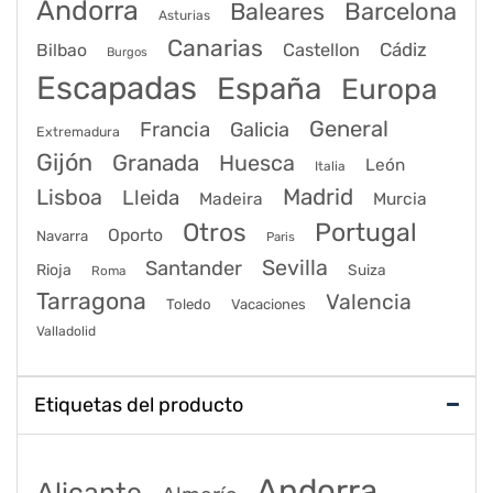
Andorra
Barcelona
Baleares
Asturias
Canarias
Cádiz
Bilbao
Castellon
Burgos
Escapadas
España
Europa
General
Francia
Galicia
Extremadura
Gijón
Granada
Huesca
León
Italia
Lisboa
Madrid
Lleida
Murcia
Madeira
Portugal
Otros
Oporto
Navarra
Paris
Sevilla
Santander
Rioja
Suiza
Roma
Tarragona
Valencia
Toledo
Vacaciones
Valladolid
Etiquetas del producto
Andorra
Alicante