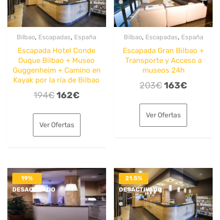
,
,
,
,
Bilbao
Escapadas
España
Bilbao
Escapadas
España
Escapada Hotel Conde
Escapada Gran Bilbao +
Duque Bilbao + Museo
Transporte y Acceso a
Guggenheim + Camino en
museos 24h
Kayak por la ría de Bilbao
El
El
203
€
163
€
El
El
194
€
162
€
precio
precio
precio
precio
original
actual
Ver Ofertas
original
actual
era:
es:
Ver Ofertas
era:
es:
203€.
163€.
194€.
162€.
19%
21.5%
DESACTIVADO
DESACTIVADO