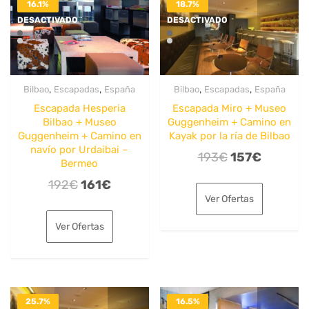
16.1%
18.7%
DESACTIVADO
DESACTIVADO
,
,
,
,
Bilbao
Escapadas
España
Bilbao
Escapadas
España
Escapada Hesperia
Escapada Miro + Museo
Bilbao + Museo
Guggenheim + Camino en
Guggenheim + Camino en
Kayak por la ría de Bilbao
navío por Urdaibai –
El
El
193
€
157
€
Bermeo
precio
precio
El
El
192
€
161
€
original
actual
Ver Ofertas
precio
precio
era:
es:
original
actual
Ver Ofertas
193€.
157€.
era:
es:
192€.
161€.
25.7%
16.5%