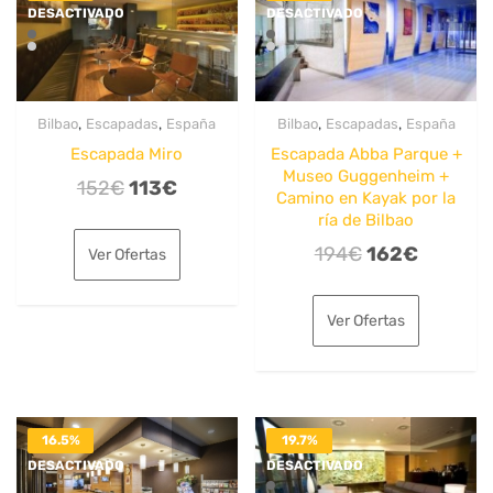
DESACTIVADO
DESACTIVADO
,
,
,
,
Bilbao
Escapadas
España
Bilbao
Escapadas
España
Escapada Miro
Escapada Abba Parque +
Museo Guggenheim +
El
El
152
€
113
€
Camino en Kayak por la
precio
precio
ría de Bilbao
original
actual
El
El
194
€
162
€
Ver Ofertas
era:
es:
precio
precio
152€.
113€.
original
actual
Ver Ofertas
era:
es:
194€.
162€.
16.5%
19.7%
DESACTIVADO
DESACTIVADO