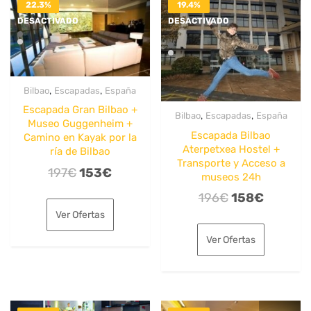
22.3%
19.4%
DESACTIVADO
DESACTIVADO
,
,
Bilbao
Escapadas
España
Escapada Gran Bilbao +
,
,
Bilbao
Escapadas
España
Museo Guggenheim +
Escapada Bilbao
Camino en Kayak por la
Aterpetxea Hostel +
ría de Bilbao
Transporte y Acceso a
El
El
197
€
153
€
museos 24h
precio
precio
El
El
196
€
158
€
original
actual
precio
precio
Ver Ofertas
era:
es:
original
actual
Ver Ofertas
197€.
153€.
era:
es:
196€.
158€.