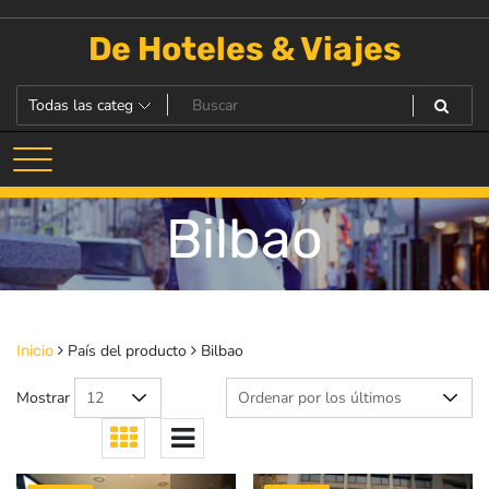
Saltar
al
De Hoteles & Viajes
contenido
Bilbao
País del producto
Bilbao
Inicio
Mostrar