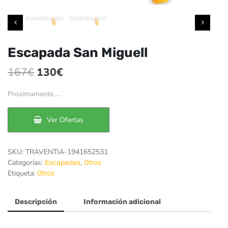
Escapada San Miguell
El
El
167
€
130
€
precio
precio
Proximamente…..
original
actual
era:
es:
Ver Ofertas
167€.
130€.
SKU:
TRAVENTIA-1941652531
Categorías:
,
Escapadas
Otros
Etiqueta:
Otros
Descripción
Información adicional