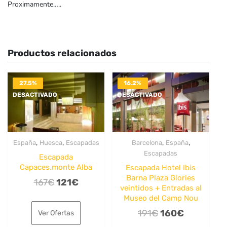
Proximamente…..
Productos relacionados
27.5%
16.2%
DESACTIVADO
DESACTIVADO
,
,
,
,
España
Huesca
Escapadas
Barcelona
España
Escapadas
Escapada
Capaces.monte Alba
Escapada Hotel Ibis
Barna Plaza Glories
El
El
167
€
121
€
veintidos + Entradas al
precio
precio
Museo del Camp Nou
original
actual
El
El
191
€
160
€
Ver Ofertas
era:
es:
precio
precio