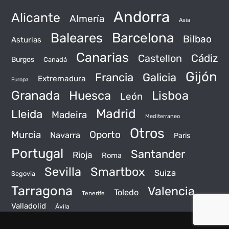
Andorra
Alicante
Almería
Asia
Baleares
Barcelona
Bilbao
Asturias
Canarias
Castellon
Cádiz
Burgos
Canadá
Gijón
Francia
Galicia
Extremadura
Europa
Granada
Huesca
Lisboa
León
Madrid
Lleida
Madeira
Mediterraneo
Otros
Murcia
Oporto
Navarra
Paris
Portugal
Santander
Rioja
Roma
Sevilla
Smartbox
Suiza
Segovia
Tarragona
Valencia
Toledo
Tenerife
Valladolid
Ávila