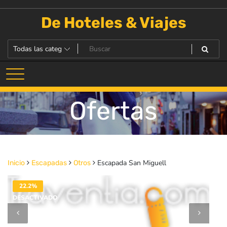
Saltar
al
De Hoteles & Viajes
contenido
Ofertas
Escapada San Miguell
Inicio
Escapadas
Otros
22.2%
DESACTIVADO