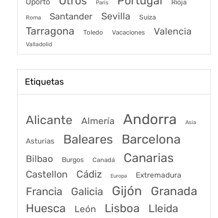
Portugal
Otros
Oporto
Rioja
Paris
Sevilla
Santander
Suiza
Roma
Tarragona
Valencia
Toledo
Vacaciones
Valladolid
Etiquetas
Andorra
Alicante
Almería
Asia
Baleares
Barcelona
Asturias
Canarias
Bilbao
Burgos
Canadá
Castellon
Cádiz
Extremadura
Europa
Gijón
Granada
Francia
Galicia
Huesca
Lisboa
Lleida
León