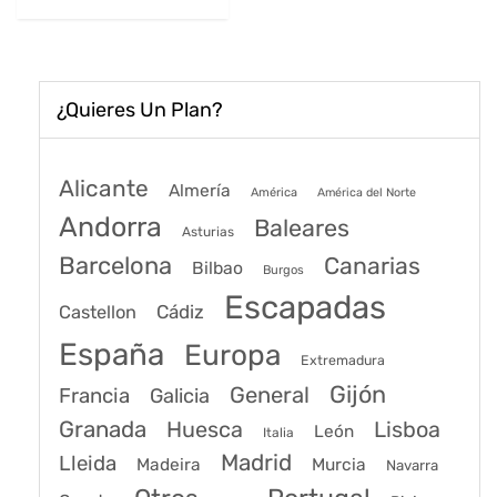
97€.
72€.
¿Quieres Un Plan?
Alicante
Almería
América
América del Norte
Andorra
Baleares
Asturias
Barcelona
Canarias
Bilbao
Burgos
Escapadas
Cádiz
Castellon
España
Europa
Extremadura
Gijón
General
Francia
Galicia
Granada
Huesca
Lisboa
León
Italia
Madrid
Lleida
Murcia
Madeira
Navarra