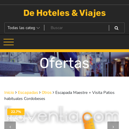
Saltar
al
De Hoteles & Viajes
contenido
Ofertas
Escapada Maestre + Visita Patios
Inicio
Escapadas
Otros
habituales Cordobeses
22.7%
DESACTIVADO