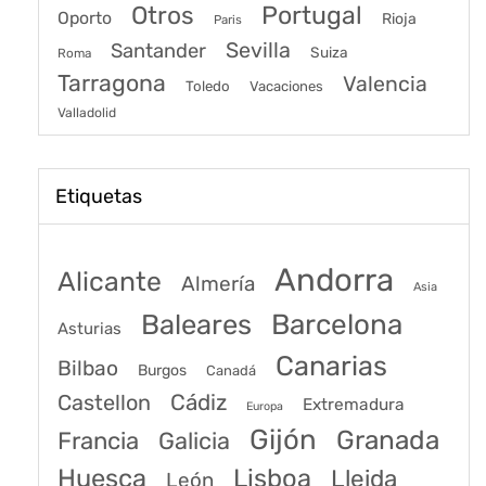
Portugal
Otros
Oporto
Rioja
Paris
Sevilla
Santander
Suiza
Roma
Tarragona
Valencia
Toledo
Vacaciones
Valladolid
Etiquetas
Andorra
Alicante
Almería
Asia
Baleares
Barcelona
Asturias
Canarias
Bilbao
Burgos
Canadá
Castellon
Cádiz
Extremadura
Europa
Gijón
Granada
Francia
Galicia
Huesca
Lisboa
Lleida
León