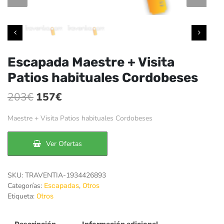
Escapada Maestre + Visita
Patios habituales Cordobeses
El
El
203
€
157
€
precio
precio
Maestre + Visita Patios habituales Cordobeses
original
actual
era:
es:
Ver Ofertas
203€.
157€.
SKU:
TRAVENTIA-1934426893
Categorías:
,
Escapadas
Otros
Etiqueta:
Otros