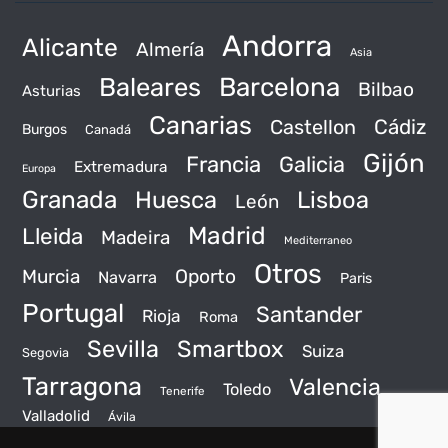
Andorra
Alicante
Almería
Asia
Baleares
Barcelona
Bilbao
Asturias
Canarias
Castellon
Cádiz
Burgos
Canadá
Gijón
Francia
Galicia
Extremadura
Europa
Granada
Huesca
Lisboa
León
Madrid
Lleida
Madeira
Mediterraneo
Otros
Murcia
Oporto
Navarra
Paris
Portugal
Santander
Rioja
Roma
Sevilla
Smartbox
Suiza
Segovia
Tarragona
Valencia
Toledo
Tenerife
Valladolid
Ávila