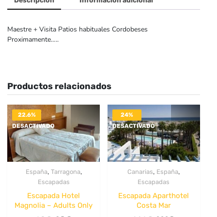
Descripción
Información adicional
Maestre + Visita Patios habituales Cordobeses
Proximamente…..
Productos relacionados
22.6%
24%
DESACTIVADO
DESACTIVADO
,
,
,
,
España
Tarragona
Canarias
España
Escapadas
Escapadas
Escapada Hotel
Escapada Aparthotel
Magnolia – Adults Only
Costa Mar