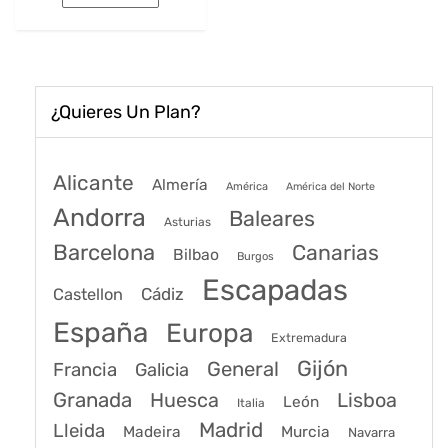
era:
es:
163€.
125€.
¿Quieres Un Plan?
Alicante
Almería
América
América del Norte
Andorra
Baleares
Asturias
Barcelona
Canarias
Bilbao
Burgos
Escapadas
Cádiz
Castellon
España
Europa
Extremadura
Gijón
General
Francia
Galicia
Granada
Huesca
Lisboa
León
Italia
Madrid
Lleida
Murcia
Madeira
Navarra