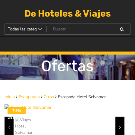
Saltar
al
De Hoteles & Viajes
contenido
Ofertas
Escapada Hotel Selvamar
Inicio
Escapadas
Otros
7.9%
DESACTIVADO