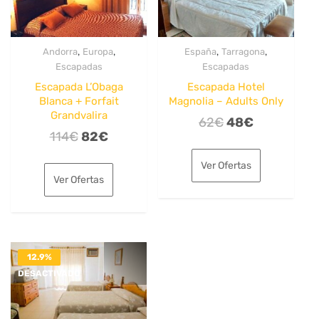
,
,
,
,
Andorra
Europa
España
Tarragona
Escapadas
Escapadas
Escapada L’Obaga
Escapada Hotel
Blanca + Forfait
Magnolia – Adults Only
Grandvalira
El
El
62
€
48
€
El
El
114
€
82
€
precio
precio
precio
precio
original
actual
Ver Ofertas
original
actual
era:
es:
Ver Ofertas
era:
es:
62€.
48€.
114€.
82€.
12.9%
DESACTIVADO