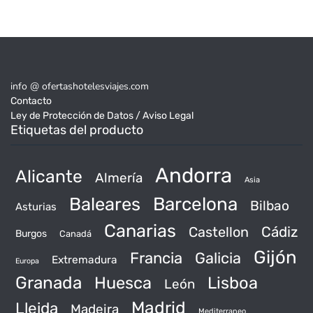
info @ ofertashotelesviajes.com
Contacto
Ley de Protección de Datos / Aviso Legal
Etiquetas del producto
Andorra
Alicante
Almería
Asia
Baleares
Barcelona
Bilbao
Asturias
Canarias
Castellon
Cádiz
Burgos
Canadá
Gijón
Francia
Galicia
Extremadura
Europa
Granada
Huesca
Lisboa
León
Madrid
Lleida
Madeira
Mediterraneo