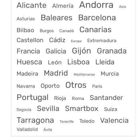
Andorra
Alicante
Almería
Asia
Baleares
Barcelona
Asturias
Canarias
Bilbao
Burgos
Canadá
Castellon
Cádiz
Extremadura
Europa
Gijón
Granada
Francia
Galicia
Huesca
Lisboa
Lleida
León
Madrid
Madeira
Murcia
Mediterraneo
Otros
Oporto
Navarra
Paris
Portugal
Santander
Rioja
Roma
Sevilla
Smartbox
Suiza
Segovia
Tarragona
Valencia
Toledo
Tenerife
Valladolid
Ávila