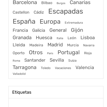
Barcelona
Canarias
Bilbao
Burgos
Escapadas
Cádiz
Castellon
España
Europa
Extremadura
Gijón
General
Francia
Galicia
Granada
Huesca
Lisboa
León
Italia
Madrid
Lleida
Murcia
Madeira
Navarra
Portugal
Otros
Oporto
Rioja
Paris
Sevilla
Santander
Suiza
Roma
Tarragona
Valencia
Toledo
Vacaciones
Valladolid
Etiquetas