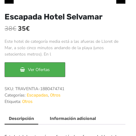
Escapada Hotel Selvamar
El
El
38
€
35
€
precio
precio
Este hotel de categoría media está a las afueras de Lloret de
original
actual
Mar, a solo cinco minutos andando de la playa (unos
setecientos metros). En l
era:
es:
38€.
35€.
Ver Ofertas
SKU:
TRAVENTIA-1880474741
Categorías:
,
Escapadas
Otros
Etiqueta:
Otros
Descripción
Información adicional