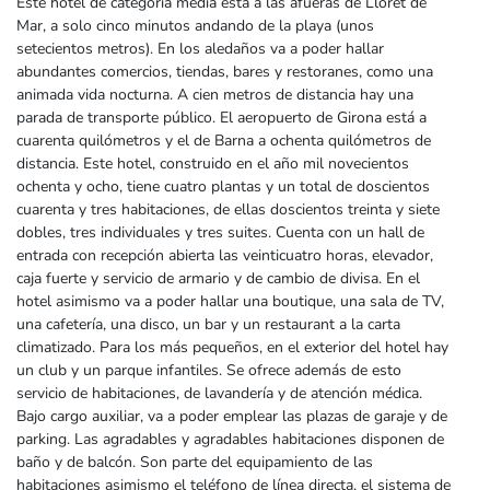
Este hotel de categoría media está a las afueras de Lloret de
Mar, a solo cinco minutos andando de la playa (unos
setecientos metros). En los aledaños va a poder hallar
abundantes comercios, tiendas, bares y restoranes, como una
animada vida nocturna. A cien metros de distancia hay una
parada de transporte público. El aeropuerto de Girona está a
cuarenta quilómetros y el de Barna a ochenta quilómetros de
distancia. Este hotel, construido en el año mil novecientos
ochenta y ocho, tiene cuatro plantas y un total de doscientos
cuarenta y tres habitaciones, de ellas doscientos treinta y siete
dobles, tres individuales y tres suites. Cuenta con un hall de
entrada con recepción abierta las veinticuatro horas, elevador,
caja fuerte y servicio de armario y de cambio de divisa. En el
hotel asimismo va a poder hallar una boutique, una sala de TV,
una cafetería, una disco, un bar y un restaurant a la carta
climatizado. Para los más pequeños, en el exterior del hotel hay
un club y un parque infantiles. Se ofrece además de esto
servicio de habitaciones, de lavandería y de atención médica.
Bajo cargo auxiliar, va a poder emplear las plazas de garaje y de
parking. Las agradables y agradables habitaciones disponen de
baño y de balcón. Son parte del equipamiento de las
habitaciones asimismo el teléfono de línea directa, el sistema de