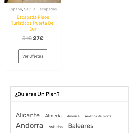
,
,
España
Sevilla
Escapadas
Escapada Pisos
Turisticos Puerta Del
Sur
El
El
31
€
27
€
precio
precio
original
actual
Ver Ofertas
era:
es:
31€.
27€.
¿Quieres Un Plan?
Alicante
Almería
América
América del Norte
Andorra
Baleares
Asturias