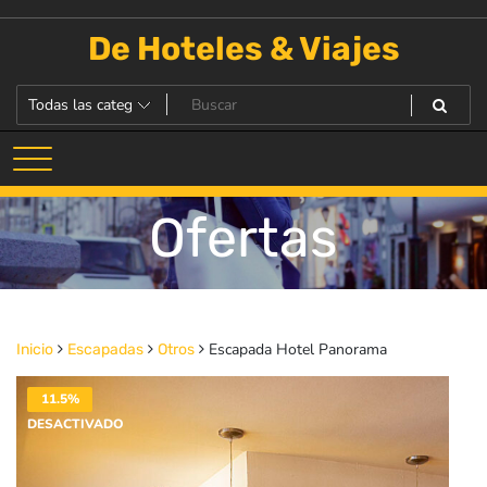
Saltar
al
De Hoteles & Viajes
contenido
Ofertas
Escapada Hotel Panorama
Inicio
Escapadas
Otros
11.5%
DESACTIVADO