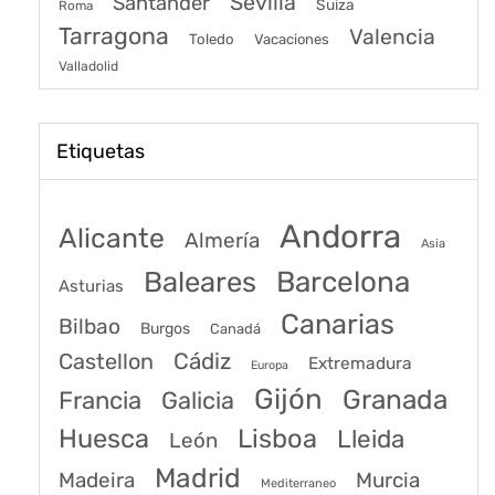
Sevilla
Santander
Suiza
Roma
Tarragona
Valencia
Toledo
Vacaciones
Valladolid
Etiquetas
Andorra
Alicante
Almería
Asia
Baleares
Barcelona
Asturias
Canarias
Bilbao
Burgos
Canadá
Castellon
Cádiz
Extremadura
Europa
Gijón
Granada
Francia
Galicia
Huesca
Lisboa
Lleida
León
Madrid
Madeira
Murcia
Mediterraneo