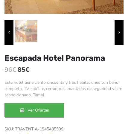
Escapada Hotel Panorama
El
El
96
€
85
€
precio
precio
Este hotel tiene ciento cincuenta y tres habitaciones con baño
original
actual
completo, TV satélite, cerraduras imantadas de seguridad y aire
acondicionado. Tambi
era:
es:
96€.
85€.
Ver Ofertas
SKU:
TRAVENTIA-1945435399