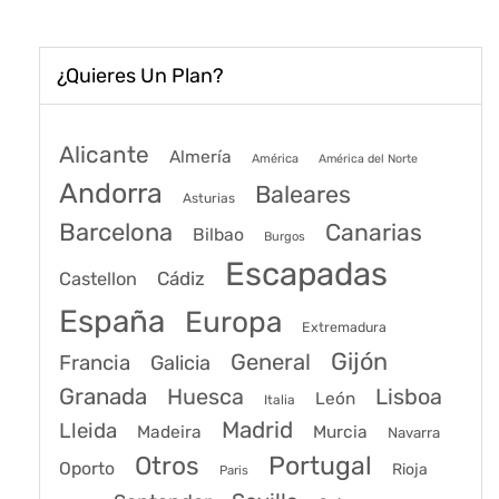
¿Quieres Un Plan?
Alicante
Almería
América
América del Norte
Andorra
Baleares
Asturias
Barcelona
Canarias
Bilbao
Burgos
Escapadas
Cádiz
Castellon
España
Europa
Extremadura
Gijón
General
Francia
Galicia
Granada
Huesca
Lisboa
León
Italia
Madrid
Lleida
Murcia
Madeira
Navarra
Portugal
Otros
Oporto
Rioja
Paris