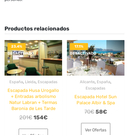
Productos relacionados
23.4%
17.1%
DESACTIVADO
DESACTIVADO
,
,
,
,
España
Lleida
Escapadas
Alicante
España
Escapadas
Escapada Husa Urogallo
+ Entradas arbolismo
Escapada Hotel Sun
Natur Labran + Termas
Palace Albir & Spa
Baronia de Les Tarde
El
El
70
€
58
€
El
El
201
€
154
€
precio
precio
precio
precio
original
actual
Ver Ofertas
original
actual