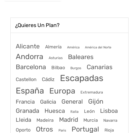
70€.
58€.
¿Quieres Un Plan?
Alicante
Almería
América
América del Norte
Andorra
Baleares
Asturias
Barcelona
Canarias
Bilbao
Burgos
Escapadas
Cádiz
Castellon
España
Europa
Extremadura
Gijón
General
Francia
Galicia
Granada
Huesca
Lisboa
León
Italia
Madrid
Lleida
Murcia
Madeira
Navarra
Portugal
Otros
Oporto
Rioja
Paris