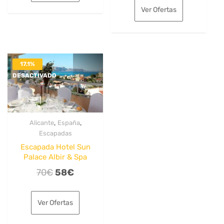
era:
es:
original
actual
Ver Ofertas
32€.
26€.
era:
es:
202€.
154€.
17.1%
DESACTIVADO
,
,
Alicante
España
Escapadas
Escapada Hotel Sun
Palace Albir & Spa
El
El
70
€
58
€
precio
precio
original
actual
Ver Ofertas
era:
es: