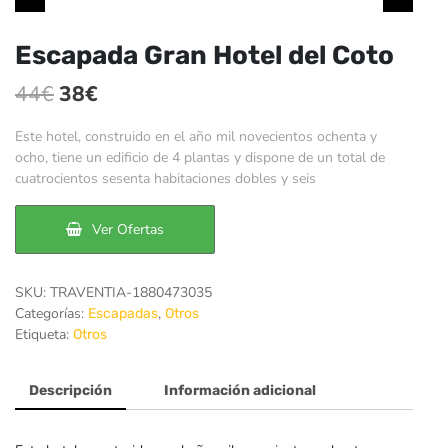
Escapada Gran Hotel del Coto
El
El
44
€
38
€
precio
precio
Este hotel, construido en el año mil novecientos ochenta y
original
actual
ocho, tiene un edificio de 4 plantas y dispone de un total de
cuatrocientos sesenta habitaciones dobles y seis
era:
es:
44€.
38€.
Ver Ofertas
SKU:
TRAVENTIA-1880473035
Categorías:
,
Escapadas
Otros
Etiqueta:
Otros
Descripción
Información adicional