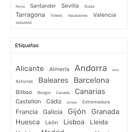
Sevilla
Santander
Suiza
Roma
Tarragona
Valencia
Toledo
Vacaciones
Valladolid
Etiquetas
Andorra
Alicante
Almería
Asia
Baleares
Barcelona
Asturias
Canarias
Bilbao
Burgos
Canadá
Castellon
Cádiz
Extremadura
Europa
Gijón
Granada
Francia
Galicia
Huesca
Lisboa
Lleida
León