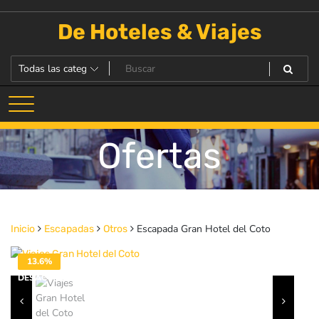
Saltar
al
De Hoteles & Viajes
contenido
Ofertas
Escapada Gran Hotel del Coto
Inicio
Escapadas
Otros
13.6%
DESACTIVADO