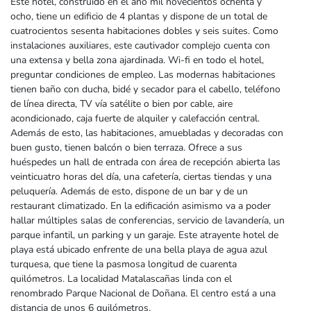
Este hotel, construido en el año mil novecientos ochenta y
ocho, tiene un edificio de 4 plantas y dispone de un total de
cuatrocientos sesenta habitaciones dobles y seis suites. Como
instalaciones auxiliares, este cautivador complejo cuenta con
una extensa y bella zona ajardinada. Wi-fi en todo el hotel,
preguntar condiciones de empleo. Las modernas habitaciones
tienen baño con ducha, bidé y secador para el cabello, teléfono
de línea directa, TV vía satélite o bien por cable, aire
acondicionado, caja fuerte de alquiler y calefacción central.
Además de esto, las habitaciones, amuebladas y decoradas con
buen gusto, tienen balcón o bien terraza. Ofrece a sus
huéspedes un hall de entrada con área de recepción abierta las
veinticuatro horas del día, una cafetería, ciertas tiendas y una
peluquería. Además de esto, dispone de un bar y de un
restaurant climatizado. En la edificación asimismo va a poder
hallar múltiples salas de conferencias, servicio de lavandería, un
parque infantil, un parking y un garaje. Este atrayente hotel de
playa está ubicado enfrente de una bella playa de agua azul
turquesa, que tiene la pasmosa longitud de cuarenta
quilómetros. La localidad Matalascañas linda con el
renombrado Parque Nacional de Doñana. El centro está a una
distancia de unos 6 quilómetros.