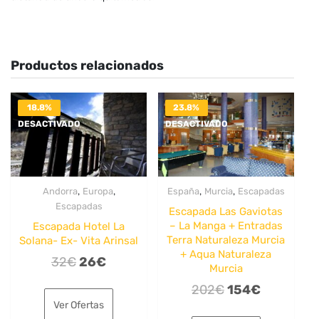
Productos relacionados
18.8%
23.8%
DESACTIVADO
DESACTIVADO
,
,
,
,
Andorra
Europa
España
Murcia
Escapadas
Escapadas
Escapada Las Gaviotas
– La Manga + Entradas
Escapada Hotel La
Terra Naturaleza Murcia
Solana- Ex- Vita Arinsal
+ Aqua Naturaleza
El
El
32
€
26
€
Murcia
precio
precio
El
El
202
€
154
€
original
actual
Ver Ofertas
precio
precio