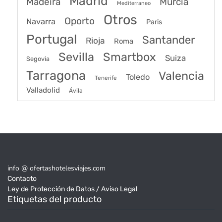
Madrid
Madeira
Murcia
Mediterraneo
Otros
Oporto
Navarra
Paris
Portugal
Santander
Rioja
Roma
Sevilla
Smartbox
Suiza
Segovia
Tarragona
Valencia
Toledo
Tenerife
Valladolid
Ávila
info @ ofertashotelesviajes.com
Contacto
Ley de Protección de Datos / Aviso Legal
Etiquetas del producto