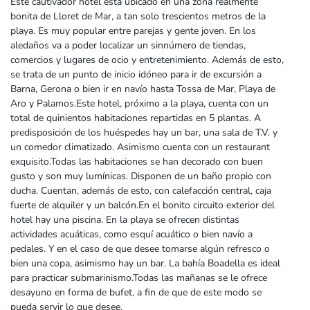
Este cautivador hotel está ubicado en una zona realmente
bonita de Lloret de Mar, a tan solo trescientos metros de la
playa. Es muy popular entre parejas y gente joven. En los
aledaños va a poder localizar un sinnúmero de tiendas,
comercios y lugares de ocio y entretenimiento. Además de esto,
se trata de un punto de inicio idóneo para ir de excursión a
Barna, Gerona o bien ir en navío hasta Tossa de Mar, Playa de
Aro y Palamos.Este hotel, próximo a la playa, cuenta con un
total de quinientos habitaciones repartidas en 5 plantas. A
predisposición de los huéspedes hay un bar, una sala de T.V. y
un comedor climatizado. Asimismo cuenta con un restaurant
exquisito.Todas las habitaciones se han decorado con buen
gusto y son muy lumínicas. Disponen de un baño propio con
ducha. Cuentan, además de esto, con calefacción central, caja
fuerte de alquiler y un balcón.En el bonito circuito exterior del
hotel hay una piscina. En la playa se ofrecen distintas
actividades acuáticas, como esquí acuático o bien navío a
pedales. Y en el caso de que desee tomarse algún refresco o
bien una copa, asimismo hay un bar. La bahía Boadella es ideal
para practicar submarinismo.Todas las mañanas se le ofrece
desayuno en forma de bufet, a fin de que de este modo se
pueda servir lo que desee.