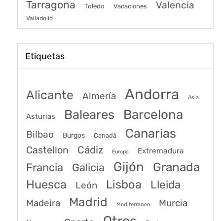
Tarragona
Valencia
Toledo
Vacaciones
Valladolid
Etiquetas
Andorra
Alicante
Almería
Asia
Baleares
Barcelona
Asturias
Canarias
Bilbao
Burgos
Canadá
Castellon
Cádiz
Extremadura
Europa
Gijón
Granada
Francia
Galicia
Huesca
Lisboa
Lleida
León
Madrid
Madeira
Murcia
Mediterraneo
Otros