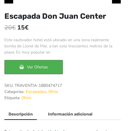
Escapada Don Juan Center
El
El
20
€
15
€
precio
precio
Este cautivador hotel está ubicado en una zona realmente
original
actual
bonita de Lloret de Mar, a tan solo trescientos metros de la
playa. Es muy popular en
era:
es:
20€.
15€.
Ver Ofertas
SKU:
TRAVENTIA-1880474717
Categorías:
,
Escapadas
Otros
Etiqueta:
Otros
Descripción
Información adicional