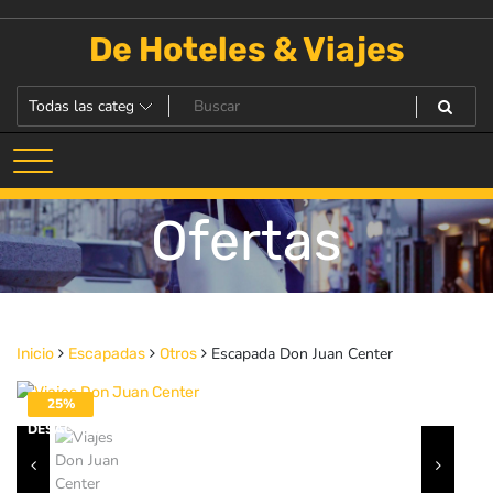
Saltar
al
De Hoteles & Viajes
contenido
Ofertas
Escapada Don Juan Center
Inicio
Escapadas
Otros
25%
DESACTIVADO