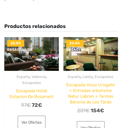
Productos relacionados
25.8%
23.4%
DESACTIVADO
DESACTIVADO
,
,
,
,
España
Valencia
España
Lleida
Escapadas
Escapadas
Escapada Husa Urogallo
+ Entradas arbolismo
Escapada Hotel
Natur Labran + Termas
Estacion De Bocairent
Baronia de Les Tarde
El
El
97
€
72
€
El
El
201
€
154
€
precio
precio
precio
precio
original
actual
Ver Ofertas
original
actual
Ver Ofertas