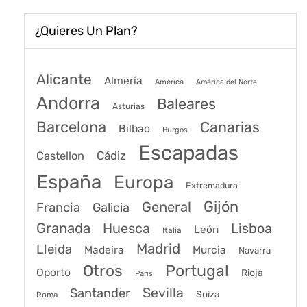
¿Quieres Un Plan?
Alicante
Almería
América
América del Norte
Andorra
Baleares
Asturias
Barcelona
Canarias
Bilbao
Burgos
Escapadas
Cádiz
Castellon
España
Europa
Extremadura
Gijón
General
Francia
Galicia
Granada
Huesca
Lisboa
León
Italia
Madrid
Lleida
Murcia
Madeira
Navarra
Portugal
Otros
Oporto
Rioja
Paris
Sevilla
Santander
Suiza
Roma