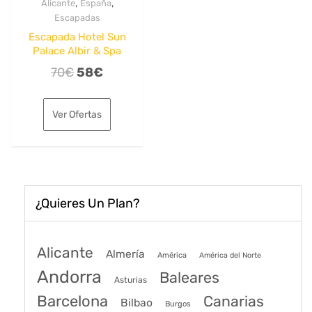
,
,
Alicante
España
Escapadas
Escapada Hotel Sun
Palace Albir & Spa
El
El
70
€
58
€
precio
precio
original
actual
Ver Ofertas
era:
es:
70€.
58€.
¿Quieres Un Plan?
Alicante
Almería
América
América del Norte
Andorra
Baleares
Asturias
Barcelona
Canarias
Bilbao
Burgos