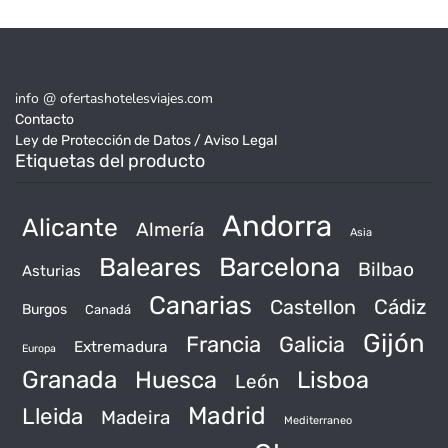
info @ ofertashotelesviajes.com
Contacto
Ley de Protección de Datos / Aviso Legal
Etiquetas del producto
Andorra
Alicante
Almería
Asia
Baleares
Barcelona
Bilbao
Asturias
Canarias
Castellon
Cádiz
Burgos
Canadá
Gijón
Francia
Galicia
Extremadura
Europa
Granada
Huesca
Lisboa
León
Madrid
Lleida
Madeira
Mediterraneo