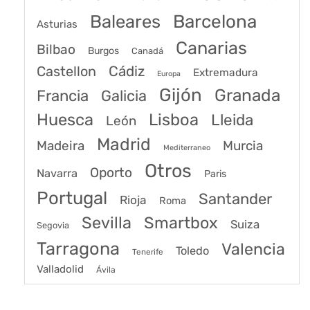
Baleares
Barcelona
Asturias
Canarias
Bilbao
Burgos
Canadá
Castellon
Cádiz
Extremadura
Europa
Gijón
Granada
Francia
Galicia
Huesca
Lisboa
Lleida
León
Madrid
Madeira
Murcia
Mediterraneo
Otros
Oporto
Navarra
Paris
Portugal
Santander
Rioja
Roma
Sevilla
Smartbox
Suiza
Segovia
Tarragona
Valencia
Toledo
Tenerife
Valladolid
Ávila