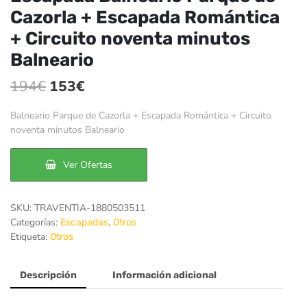
Cazorla + Escapada Romántica
+ Circuito noventa minutos
Balneario
El
El
194
€
153
€
precio
precio
Balneario Parque de Cazorla + Escapada Romántica + Circuito
original
actual
noventa minutos Balneario
era:
es:
Ver Ofertas
194€.
153€.
SKU:
TRAVENTIA-1880503511
Categorías:
,
Escapadas
Otros
Etiqueta:
Otros
Descripción
Información adicional