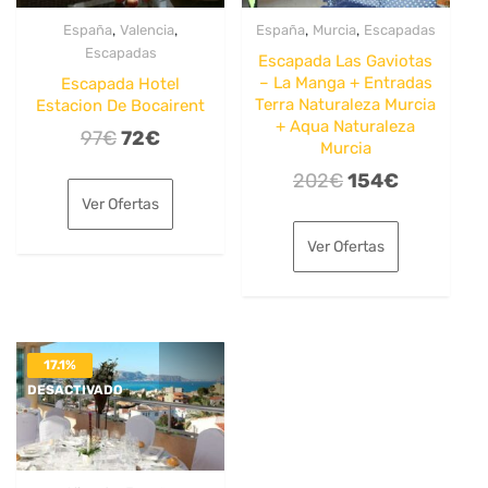
,
,
,
,
España
Valencia
España
Murcia
Escapadas
Escapadas
Escapada Las Gaviotas
– La Manga + Entradas
Escapada Hotel
Terra Naturaleza Murcia
Estacion De Bocairent
+ Aqua Naturaleza
El
El
97
€
72
€
Murcia
precio
precio
El
El
202
€
154
€
original
actual
Ver Ofertas
precio
precio
era:
es:
original
actual
Ver Ofertas
97€.
72€.
era:
es:
202€.
154€.
17.1%
DESACTIVADO