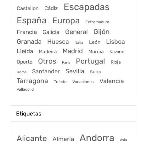
Escapadas
Cádiz
Castellon
España
Europa
Extremadura
Gijón
General
Francia
Galicia
Granada
Huesca
Lisboa
León
Italia
Madrid
Lleida
Murcia
Madeira
Navarra
Portugal
Otros
Oporto
Rioja
Paris
Sevilla
Santander
Suiza
Roma
Tarragona
Valencia
Toledo
Vacaciones
Valladolid
Etiquetas
Andorra
Alicante
Almería
Asia