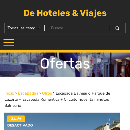
Saltar
al
De Hoteles & Viajes
contenido
Ofertas
Escapada Balneario Parque de
Inicio
Escapadas
Otros
Cazorla + Escapada Romántica + Circuito noventa minutos
Balneario
21.1%
DESACTIVADO