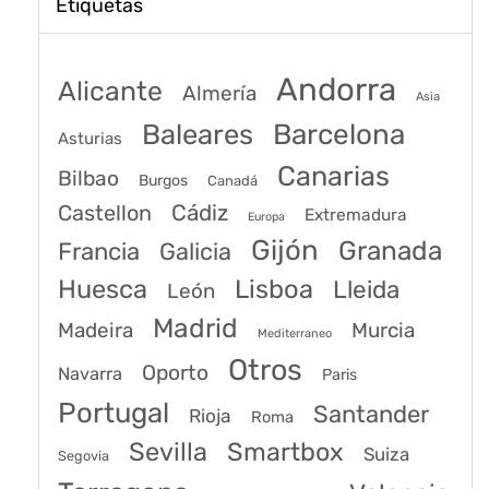
Etiquetas
Andorra
Alicante
Almería
Asia
Baleares
Barcelona
Asturias
Canarias
Bilbao
Burgos
Canadá
Castellon
Cádiz
Extremadura
Europa
Gijón
Granada
Francia
Galicia
Huesca
Lisboa
Lleida
León
Madrid
Madeira
Murcia
Mediterraneo
Otros
Oporto
Navarra
Paris
Portugal
Santander
Rioja
Roma
Sevilla
Smartbox
Suiza
Segovia