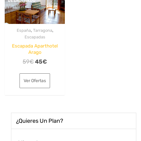
DESACTIVADO
,
,
España
Tarragona
Escapadas
Escapada Aparthotel
Arago
El
El
59
€
45
€
precio
precio
original
actual
Ver Ofertas
era:
es:
59€.
45€.
¿Quieres Un Plan?