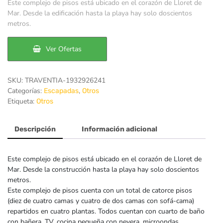
Este complejo de pisos está ubicado en el corazón de Lloret de
original
actual
Mar. Desde la edificación hasta la playa hay solo doscientos
metros.
era:
es:
33€.
28€.
Ver Ofertas
SKU:
TRAVENTIA-1932926241
Categorías:
,
Escapadas
Otros
Etiqueta:
Otros
Descripción
Información adicional
Este complejo de pisos está ubicado en el corazón de Lloret de
Mar. Desde la construcción hasta la playa hay solo doscientos
metros.
Este complejo de pisos cuenta con un total de catorce pisos
(diez de cuatro camas y cuatro de dos camas con sofá-cama)
repartidos en cuatro plantas. Todos cuentan con cuarto de baño
con bañera, TV, cocina pequeña con nevera, microondas,