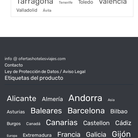
Tarragona
Valencia
Toledo
Tenerife
Valladolid
Ávila
info @ ofertashotelesviajes.com
Contacto
Ley de Protección de Datos / Aviso Legal
Etiquetas del producto
Andorra
Alicante
Almería
Asia
Baleares
Barcelona
Bilbao
Asturias
Canarias
Castellon
Cádiz
Burgos
Canadá
Gijón
Francia
Galicia
Extremadura
Europa