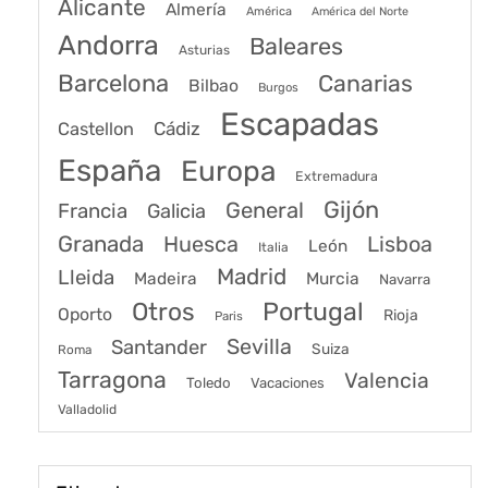
Alicante
Almería
América
América del Norte
Andorra
Baleares
Asturias
Barcelona
Canarias
Bilbao
Burgos
Escapadas
Cádiz
Castellon
España
Europa
Extremadura
Gijón
General
Francia
Galicia
Granada
Huesca
Lisboa
León
Italia
Madrid
Lleida
Murcia
Madeira
Navarra
Portugal
Otros
Oporto
Rioja
Paris
Sevilla
Santander
Suiza
Roma
Tarragona
Valencia
Toledo
Vacaciones
Valladolid