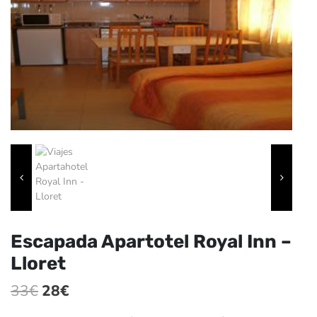
Escapada Apartotel Royal Inn –
Lloret
El
El
33
€
28
€
precio
precio