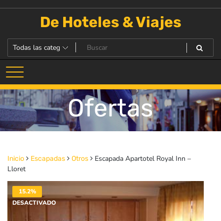
Saltar
al
De Hoteles & Viajes
contenido
Ofertas
Escapada Apartotel Royal Inn –
Inicio
Escapadas
Otros
Lloret
15.2%
DESACTIVADO