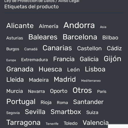
Ley de Protección de Datos / Aviso Legal
Etiquetas del producto
Andorra
Alicante
Almería
Asia
Baleares
Barcelona
Bilbao
Asturias
Canarias
Castellon
Cádiz
Burgos
Canadá
Gijón
Francia
Galicia
Extremadura
Europa
Granada
Huesca
Lisboa
León
Madrid
Lleida
Madeira
Mediterraneo
Otros
Murcia
Oporto
Navarra
Paris
Portugal
Santander
Rioja
Roma
Sevilla
Smartbox
Suiza
Segovia
Tarragona
Valencia
Toledo
Tenerife