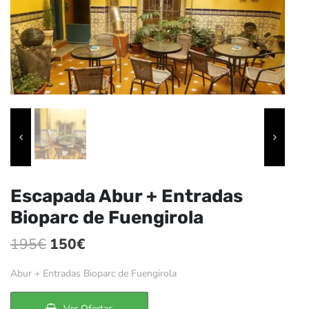
Escapada Abur + Entradas
Bioparc de Fuengirola
El
El
195
€
150
€
precio
precio
Abur + Entradas Bioparc de Fuengirola
original
actual
era:
es:
Ver Ofertas