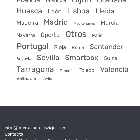
Francia
Galicia
Huesca
Lisboa
Lleida
León
Madrid
Madeira
Murcia
Mediterraneo
Otros
Oporto
Navarra
Paris
Portugal
Santander
Rioja
Roma
Sevilla
Smartbox
Suiza
Segovia
Tarragona
Valencia
Toledo
Tenerife
Valladolid
Ávila
info @ ofertashotelesviajes.com
Contacto