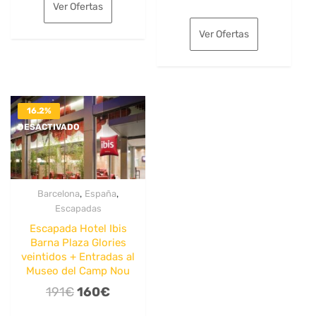
original
actual
Ver Ofertas
precio
precio
era:
es:
original
actual
Ver Ofertas
160€.
123€.
era:
es:
202€.
154€.
16.2%
DESACTIVADO
,
,
Barcelona
España
Escapadas
Escapada Hotel Ibis
Barna Plaza Glories
veintidos + Entradas al
Museo del Camp Nou
El
El
191
€
160
€
precio
precio