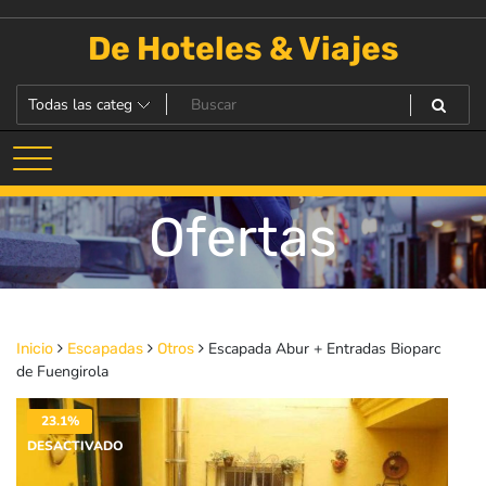
Saltar
al
De Hoteles & Viajes
contenido
Ofertas
Escapada Abur + Entradas Bioparc
Inicio
Escapadas
Otros
de Fuengirola
23.1%
DESACTIVADO