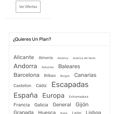
original
actual
Ver Ofertas
era:
es:
191€.
160€.
¿Quieres Un Plan?
Alicante
Almería
América
América del Norte
Andorra
Baleares
Asturias
Barcelona
Canarias
Bilbao
Burgos
Escapadas
Cádiz
Castellon
España
Europa
Extremadura
Gijón
General
Francia
Galicia
Granada
Huesca
Lisboa
León
Italia