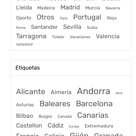
Madrid
Lleida
Murcia
Madeira
Navarra
Portugal
Otros
Oporto
Rioja
Paris
Sevilla
Santander
Suiza
Roma
Tarragona
Valencia
Toledo
Vacaciones
Valladolid
Etiquetas
Andorra
Alicante
Almería
Asia
Baleares
Barcelona
Asturias
Canarias
Bilbao
Burgos
Canadá
Castellon
Cádiz
Extremadura
Europa
Gijón
Granada