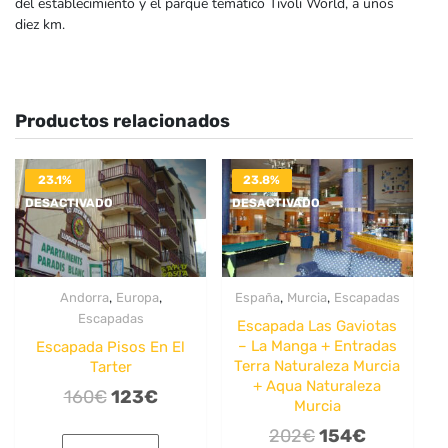
del establecimiento y el parque temático Tivoli World, a unos
diez km.
Productos relacionados
23.1%
23.8%
DESACTIVADO
DESACTIVADO
,
,
,
,
Andorra
Europa
España
Murcia
Escapadas
Escapadas
Escapada Las Gaviotas
– La Manga + Entradas
Escapada Pisos En El
Terra Naturaleza Murcia
Tarter
+ Aqua Naturaleza
El
El
160
€
123
€
Murcia
precio
precio
El
El
202
€
154
€