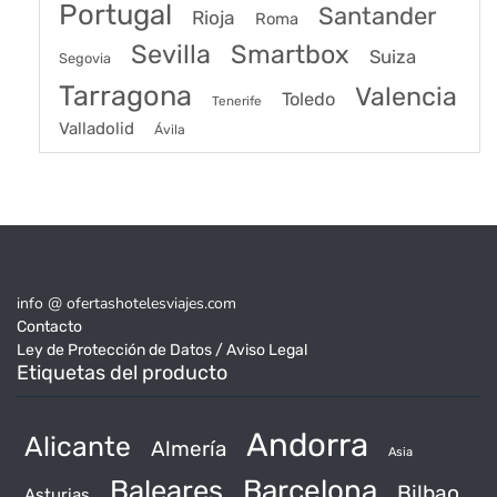
Portugal
Santander
Rioja
Roma
Sevilla
Smartbox
Suiza
Segovia
Tarragona
Valencia
Toledo
Tenerife
Valladolid
Ávila
info @ ofertashotelesviajes.com
Contacto
Ley de Protección de Datos / Aviso Legal
Etiquetas del producto
Andorra
Alicante
Almería
Asia
Baleares
Barcelona
Bilbao
Asturias