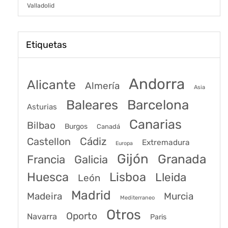
Valladolid
Etiquetas
Andorra
Alicante
Almería
Asia
Baleares
Barcelona
Asturias
Canarias
Bilbao
Burgos
Canadá
Castellon
Cádiz
Extremadura
Europa
Gijón
Granada
Francia
Galicia
Huesca
Lisboa
Lleida
León
Madrid
Madeira
Murcia
Mediterraneo
Otros
Oporto
Navarra
Paris