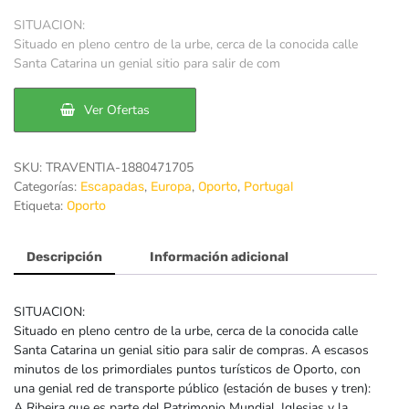
precio
precio
SITUACION:
original
actual
Situado en pleno centro de la urbe, cerca de la conocida calle
Santa Catarina un genial sitio para salir de com
era:
es:
62€.
44€.
Ver Ofertas
SKU:
TRAVENTIA-1880471705
Categorías:
,
,
,
Escapadas
Europa
Oporto
Portugal
Etiqueta:
Oporto
Descripción
Información adicional
SITUACION:
Situado en pleno centro de la urbe, cerca de la conocida calle
Santa Catarina un genial sitio para salir de compras. A escasos
minutos de los primordiales puntos turísticos de Oporto, con
una genial red de transporte público (estación de buses y tren):
A Ribeira que es parte del Patrimonio Mundial, Iglesias y la