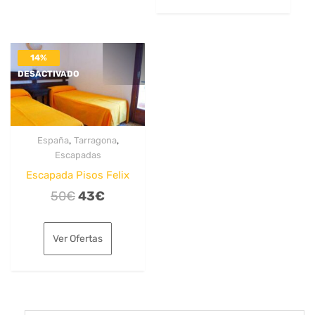
202€.
154€.
14%
DESACTIVADO
,
,
España
Tarragona
Escapadas
Escapada Pisos Felix
El
El
50
€
43
€
precio
precio
original
actual
Ver Ofertas
era:
es:
50€.
43€.