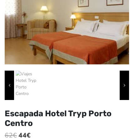
Escapada Hotel Tryp Porto
Centro
El
El
62
€
44
€