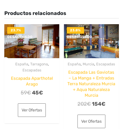
Productos relacionados
23.7%
23.8%
DESACTIVADO
DESACTIVADO
,
,
,
,
España
Tarragona
España
Murcia
Escapadas
Escapadas
Escapada Las Gaviotas
– La Manga + Entradas
Escapada Aparthotel
Terra Naturaleza Murcia
Arago
+ Aqua Naturaleza
El
El
59
€
45
€
Murcia
precio
precio
El
El
202
€
154
€
original
actual
Ver Ofertas
precio
precio
era:
es:
original
actual
Ver Ofertas
59€.
45€.
era:
es: