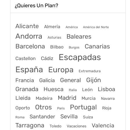
¿Quieres Un Plan?
Alicante
Almería
América
América del Norte
Andorra
Baleares
Asturias
Barcelona
Canarias
Bilbao
Burgos
Escapadas
Cádiz
Castellon
España
Europa
Extremadura
Gijón
General
Francia
Galicia
Granada
Huesca
Lisboa
León
Italia
Madrid
Lleida
Murcia
Madeira
Navarra
Portugal
Otros
Oporto
Rioja
Paris
Sevilla
Santander
Suiza
Roma
Tarragona
Valencia
Toledo
Vacaciones