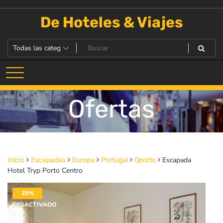
Saltar
al
De Hoteles & Viajes
contenido
Ofertas
Escapada
Inicio
Escapadas
Europa
Portugal
Oporto
Hotel Tryp Porto Centro
29%
DESACTIVADO