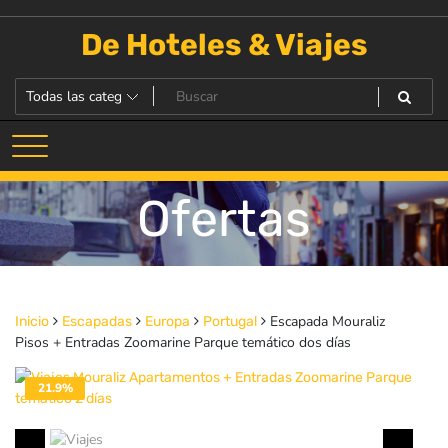
Saltar
al
De Hoteles & Viajes
contenido
Ofertas
Escapada Mouraliz
Inicio
Escapadas
Europa
Portugal
Pisos + Entradas Zoomarine Parque temático dos días
21.9%
DESACTIVADO