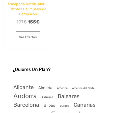
Escapada Ratón-Mar +
Entradas al Museo del
Camp Nou
El
El
197
€
155
€
precio
precio
original
actual
Ver Ofertas
era:
es:
197€.
155€.
¿Quieres Un Plan?
Alicante
Almería
América
América del Norte
Andorra
Baleares
Asturias
Barcelona
Canarias
Bilbao
Burgos