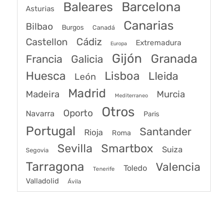
Baleares
Barcelona
Asturias
Canarias
Bilbao
Burgos
Canadá
Castellon
Cádiz
Extremadura
Europa
Gijón
Granada
Francia
Galicia
Huesca
Lisboa
Lleida
León
Madrid
Madeira
Murcia
Mediterraneo
Otros
Oporto
Navarra
Paris
Portugal
Santander
Rioja
Roma
Sevilla
Smartbox
Suiza
Segovia
Tarragona
Valencia
Toledo
Tenerife
Valladolid
Ávila