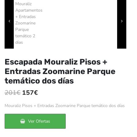
Escapada Mouraliz Pisos +
Entradas Zoomarine Parque
temático dos días
El
El
201
€
157
€
precio
precio
Mouraliz Pisos + Entradas Zoomarine Parque temático dos días
original
actual
era:
es:
Ver Ofertas
201€.
157€.