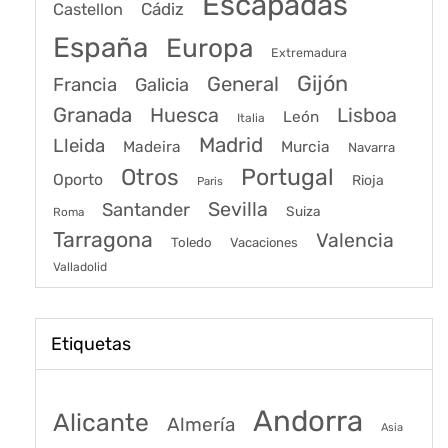
Escapadas
Cádiz
Castellon
España
Europa
Extremadura
Gijón
General
Francia
Galicia
Granada
Huesca
Lisboa
León
Italia
Madrid
Lleida
Murcia
Madeira
Navarra
Portugal
Otros
Oporto
Rioja
Paris
Sevilla
Santander
Suiza
Roma
Tarragona
Valencia
Toledo
Vacaciones
Valladolid
Etiquetas
Andorra
Alicante
Almería
Asia