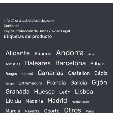
info @ ofertashotelesviajes.com
Contacto
Ley de Protección de Datos / Aviso Legal
Etiquetas del producto
Andorra
Alicante
Almería
Asia
Baleares
Barcelona
Bilbao
Asturias
Canarias
Castellon
Cádiz
Burgos
Canadá
Gijón
Francia
Galicia
Extremadura
Europa
Granada
Huesca
Lisboa
León
Madrid
Lleida
Madeira
Mediterraneo
Otros
Murcia
Oporto
Navarra
Paris