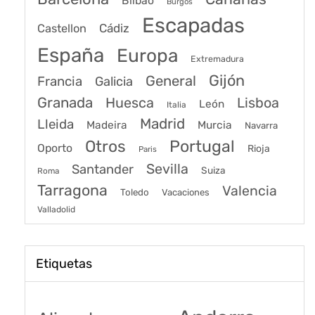
Bilbao
Burgos
Escapadas
Cádiz
Castellon
España
Europa
Extremadura
Gijón
General
Francia
Galicia
Granada
Huesca
Lisboa
León
Italia
Madrid
Lleida
Murcia
Madeira
Navarra
Portugal
Otros
Oporto
Rioja
Paris
Sevilla
Santander
Suiza
Roma
Tarragona
Valencia
Toledo
Vacaciones
Valladolid
Etiquetas