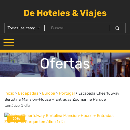
Saltar
al
De Hoteles & Viajes
contenido
Ofertas
Escapada Cheerfulway
Inicio
Escapadas
Europa
Portugal
Bertolina Mansion-House + Entradas Zoomarine Parque
temático 1 día
20%
DESACTIVADO