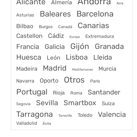
Andorra
Alicante
Almería
Asia
Baleares
Barcelona
Asturias
Canarias
Bilbao
Burgos
Canadá
Castellon
Cádiz
Extremadura
Europa
Gijón
Granada
Francia
Galicia
Huesca
Lisboa
Lleida
León
Madrid
Madeira
Murcia
Mediterraneo
Otros
Oporto
Navarra
Paris
Portugal
Santander
Rioja
Roma
Sevilla
Smartbox
Suiza
Segovia
Tarragona
Valencia
Toledo
Tenerife
Valladolid
Ávila