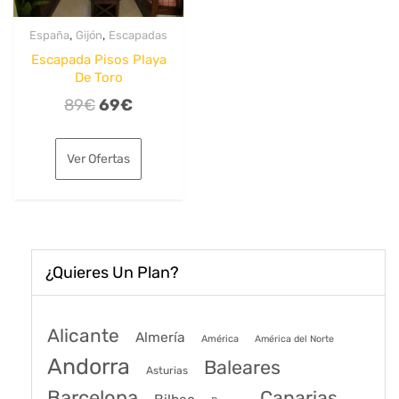
,
,
España
Gijón
Escapadas
Escapada Pisos Playa
De Toro
El
El
89
€
69
€
precio
precio
original
actual
Ver Ofertas
era:
es:
89€.
69€.
¿Quieres Un Plan?
Alicante
Almería
América
América del Norte
Andorra
Baleares
Asturias
Barcelona
Canarias