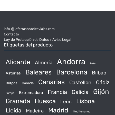
info @ ofertashotelesviajes.com
Contacto
Ley de Protección de Datos / Aviso Legal
Etiquetas del producto
Andorra
Alicante
Almería
Asia
Baleares
Barcelona
Bilbao
Asturias
Canarias
Castellon
Cádiz
Burgos
Canadá
Gijón
Francia
Galicia
Extremadura
Europa
Granada
Huesca
Lisboa
León
Madrid
Lleida
Madeira
Mediterraneo