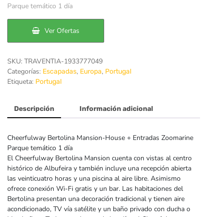
original
actual
Parque temático 1 día
era:
es:
Ver Ofertas
75€.
60€.
SKU:
TRAVENTIA-1933777049
Categorías:
,
,
Escapadas
Europa
Portugal
Etiqueta:
Portugal
Descripción
Información adicional
Cheerfulway Bertolina Mansion-House + Entradas Zoomarine
Parque temático 1 día
El Cheerfulway Bertolina Mansion cuenta con vistas al centro
histórico de Albufeira y también incluye una recepción abierta
las veinticuatro horas y una piscina al aire libre. Asimismo
ofrece conexión Wi-Fi gratis y un bar. Las habitaciones del
Bertolina presentan una decoración tradicional y tienen aire
acondicionado, TV vía satélite y un baño privado con ducha o