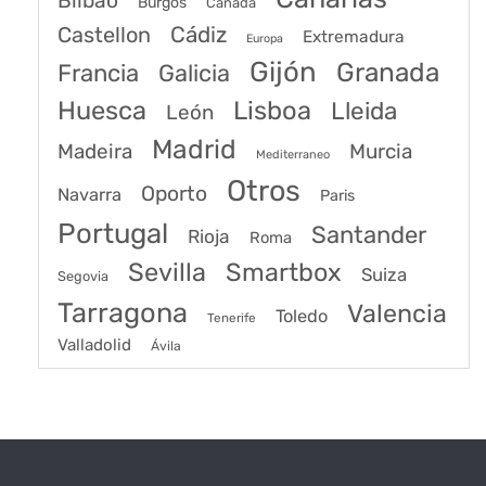
Bilbao
Burgos
Canadá
Castellon
Cádiz
Extremadura
Europa
Gijón
Granada
Francia
Galicia
Huesca
Lisboa
Lleida
León
Madrid
Madeira
Murcia
Mediterraneo
Otros
Oporto
Navarra
Paris
Portugal
Santander
Rioja
Roma
Sevilla
Smartbox
Suiza
Segovia
Tarragona
Valencia
Toledo
Tenerife
Valladolid
Ávila