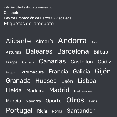
info @ ofertashotelesviajes.com
Contacto
Ley de Protección de Datos / Aviso Legal
Etiquetas del producto
Andorra
Alicante
Almería
Asia
Baleares
Barcelona
Bilbao
Asturias
Canarias
Castellon
Cádiz
Burgos
Canadá
Gijón
Francia
Galicia
Extremadura
Europa
Granada
Huesca
Lisboa
León
Madrid
Lleida
Madeira
Mediterraneo
Otros
Murcia
Oporto
Navarra
Paris
Portugal
Santander
Rioja
Roma