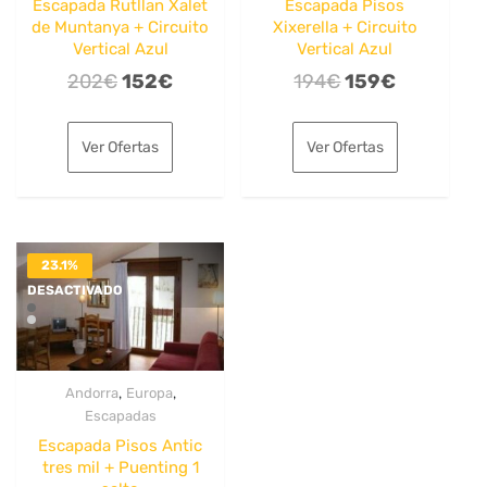
Escapada Rutllan Xalet
Escapada Pisos
de Muntanya + Circuito
Xixerella + Circuito
Vertical Azul
Vertical Azul
El
El
El
El
202
€
152
€
194
€
159
€
precio
precio
precio
precio
original
actual
original
actual
Ver Ofertas
Ver Ofertas
era:
es:
era:
es:
202€.
152€.
194€.
159€.
23.1%
DESACTIVADO
,
,
Andorra
Europa
Escapadas
Escapada Pisos Antic
tres mil + Puenting 1