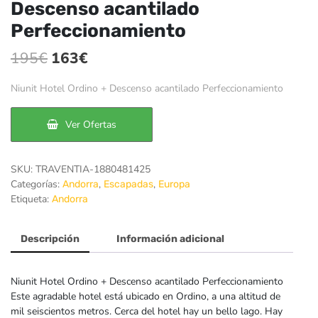
Descenso acantilado
Perfeccionamiento
El
El
195
€
163
€
precio
precio
Niunit Hotel Ordino + Descenso acantilado Perfeccionamiento
original
actual
era:
es:
Ver Ofertas
195€.
163€.
SKU:
TRAVENTIA-1880481425
Categorías:
,
,
Andorra
Escapadas
Europa
Etiqueta:
Andorra
Descripción
Información adicional
Niunit Hotel Ordino + Descenso acantilado Perfeccionamiento
Este agradable hotel está ubicado en Ordino, a una altitud de
mil seiscientos metros. Cerca del hotel hay un bello lago. Hay