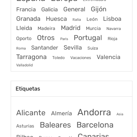
Gijón
General
Francia
Galicia
Granada
Huesca
Lisboa
León
Italia
Madrid
Lleida
Murcia
Madeira
Navarra
Portugal
Otros
Oporto
Rioja
Paris
Sevilla
Santander
Suiza
Roma
Tarragona
Valencia
Toledo
Vacaciones
Valladolid
Etiquetas
Andorra
Alicante
Almería
Asia
Baleares
Barcelona
Asturias
Canarias