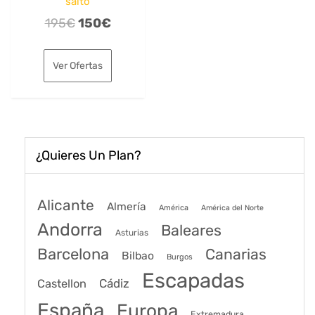
salto
El
El
195
€
150
€
precio
precio
original
actual
Ver Ofertas
era:
es:
195€.
150€.
¿Quieres Un Plan?
Alicante
Almería
América
América del Norte
Andorra
Baleares
Asturias
Barcelona
Canarias
Bilbao
Burgos
Escapadas
Cádiz
Castellon
España
Europa
Extremadura