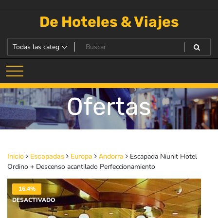
Saltar
al
De Hoteles & Viajes
contenido
Ofertas
Escapada Niunit Hotel
Inicio
Escapadas
Europa
Andorra
Ordino + Descenso acantilado Perfeccionamiento
16.4%
DESACTIVADO