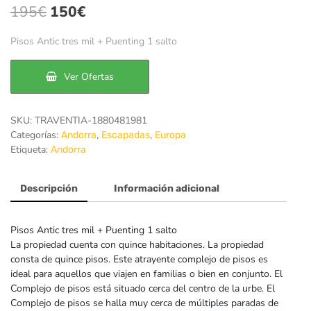
El
El
195
€
150
€
precio
precio
Pisos Antic tres mil + Puenting 1 salto
original
actual
era:
es:
Ver Ofertas
195€.
150€.
SKU:
TRAVENTIA-1880481981
Categorías:
,
,
Andorra
Escapadas
Europa
Etiqueta:
Andorra
Descripción
Información adicional
Pisos Antic tres mil + Puenting 1 salto
La propiedad cuenta con quince habitaciones. La propiedad
consta de quince pisos. Este atrayente complejo de pisos es
ideal para aquellos que viajen en familias o bien en conjunto. El
Complejo de pisos está situado cerca del centro de la urbe. El
Complejo de pisos se halla muy cerca de múltiples paradas de