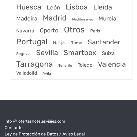
Huesca
Lisboa
Lleida
León
Madrid
Madeira
Murcia
Mediterraneo
Otros
Oporto
Navarra
Paris
Portugal
Santander
Rioja
Roma
Sevilla
Smartbox
Suiza
Segovia
Tarragona
Valencia
Toledo
Tenerife
Valladolid
Ávila
info @ ofertashotelesviajes.com
Contacto
Ley de Protección de Datos / Aviso Legal