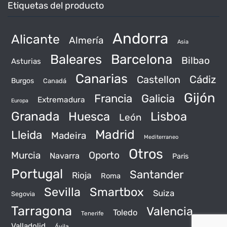
Etiquetas del producto
Andorra
Alicante
Almería
Asia
Baleares
Barcelona
Bilbao
Asturias
Canarias
Castellon
Cádiz
Burgos
Canadá
Gijón
Francia
Galicia
Extremadura
Europa
Granada
Huesca
Lisboa
León
Madrid
Lleida
Madeira
Mediterraneo
Otros
Murcia
Oporto
Navarra
Paris
Portugal
Santander
Rioja
Roma
Sevilla
Smartbox
Suiza
Segovia
Tarragona
Valencia
Toledo
Tenerife
Valladolid
Ávila