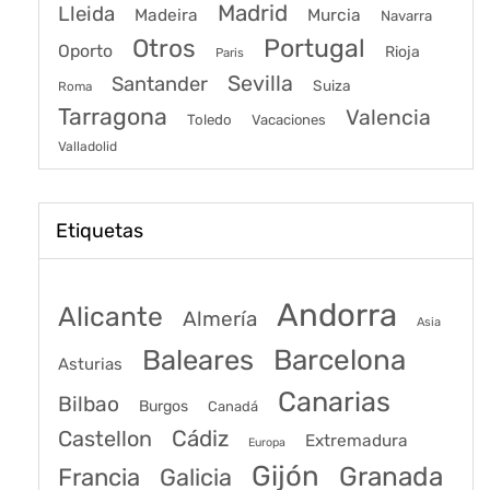
Madrid
Lleida
Murcia
Madeira
Navarra
Portugal
Otros
Oporto
Rioja
Paris
Sevilla
Santander
Suiza
Roma
Tarragona
Valencia
Toledo
Vacaciones
Valladolid
Etiquetas
Andorra
Alicante
Almería
Asia
Baleares
Barcelona
Asturias
Canarias
Bilbao
Burgos
Canadá
Castellon
Cádiz
Extremadura
Europa
Gijón
Granada
Francia
Galicia