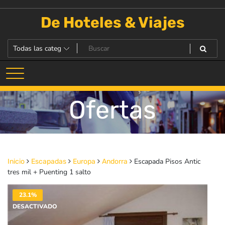
Saltar
al
De Hoteles & Viajes
contenido
Ofertas
Escapada Pisos Antic
Inicio
Escapadas
Europa
Andorra
tres mil + Puenting 1 salto
23.1%
DESACTIVADO