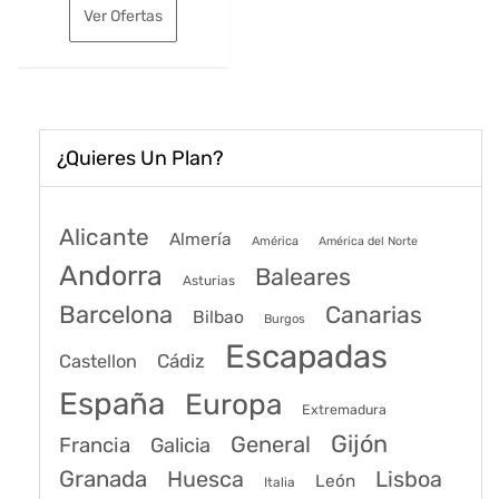
original
actual
Ver Ofertas
era:
es:
87€.
65€.
¿Quieres Un Plan?
Alicante
Almería
América
América del Norte
Andorra
Baleares
Asturias
Barcelona
Canarias
Bilbao
Burgos
Escapadas
Cádiz
Castellon
España
Europa
Extremadura
Gijón
General
Francia
Galicia
Granada
Huesca
Lisboa
León
Italia