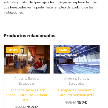
autobús y metro, lo que deja a los huéspedes explorar la urbe.
Los huéspedes van a poder hacer empleo del parking de las
instalaciones.
Productos relacionados
21.2%
18.2%
DESACTIVADO
DESACTIVADO
,
,
,
,
Andorra
Europa
Andorra
Europa
Escapadas
Escapadas
Escapada Anyos Park
Escapada President +
Pisos + Circuito Vertical
Circuito Vertical Azul
Azul
El
El
192
€
157
€
El
El
193
€
152
€