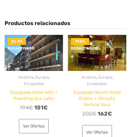
Productos relacionados
22.2%
19.8%
DESACTIVADO
DESACTIVADO
,
,
,
,
Andorra
Europa
Andorra
Europa
Escapadas
Escapadas
Escapada Hotel Alfa +
Escapada Niunit Hotel
Puenting dos salto
Ordino + Circuito
Vertical Azul
El
El
194
€
151
€
El
El
202
€
162
€
precio
precio
precio
precio
original
actual
Ver Ofertas
original
actual
era:
es:
Ver Ofertas