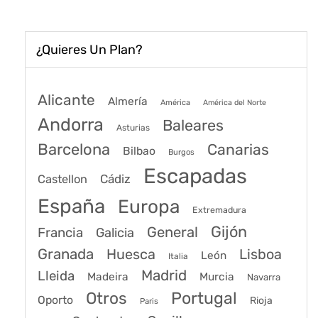
¿Quieres Un Plan?
Alicante
Almería
América
América del Norte
Andorra
Baleares
Asturias
Barcelona
Canarias
Bilbao
Burgos
Escapadas
Cádiz
Castellon
España
Europa
Extremadura
Gijón
General
Francia
Galicia
Granada
Huesca
Lisboa
León
Italia
Madrid
Lleida
Murcia
Madeira
Navarra
Portugal
Otros
Oporto
Rioja
Paris