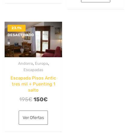
era:
es:
194€.
151€.
202€.
162€.
23.1%
DESACTIVADO
,
,
Andorra
Europa
Escapadas
Escapada Pisos Antic
tres mil + Puenting 1
salto
El
El
195
€
150
€
precio
precio
original
actual
Ver Ofertas
era:
es:
195€.
150€.