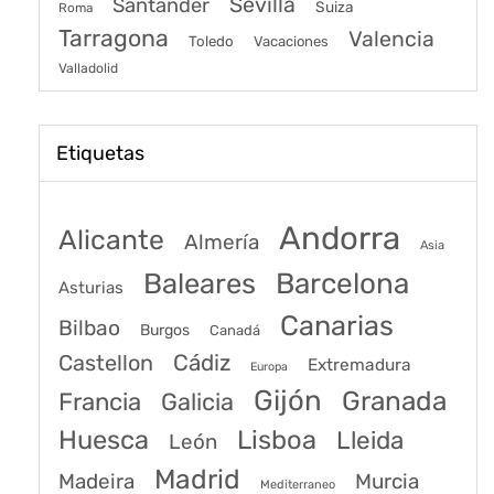
Sevilla
Santander
Suiza
Roma
Tarragona
Valencia
Toledo
Vacaciones
Valladolid
Etiquetas
Andorra
Alicante
Almería
Asia
Baleares
Barcelona
Asturias
Canarias
Bilbao
Burgos
Canadá
Castellon
Cádiz
Extremadura
Europa
Gijón
Granada
Francia
Galicia
Huesca
Lisboa
Lleida
León
Madrid
Madeira
Murcia
Mediterraneo