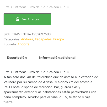
precio
precio
Erts + Entradas Circo del Sol Scalada + Inuu
original
actual
era:
es:
Ver Ofertas
202€.
162€.
SKU:
TRAVENTIA-1952697583
Categorías:
,
,
Andorra
Escapadas
Europa
Etiqueta:
Andorra
Descripción
Información adicional
Erts + Entradas Circo del Sol Scalada + Inuu
A tan solo dos km del telecabina que da acceso a la estación de
Vallnord por su campo de Arinsal. y a cinco km del acceso a
Pal.El hotel dispone de recepción, bar, guarda skis y
aparcamiento exterior.Las habitaciones están pertrechadas con
baño completo, secador para el cabello, TV, teléfono y caja
fuerte.