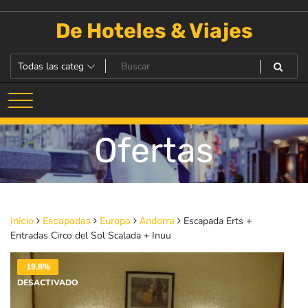
Saltar
al
De Hoteles & Viajes
contenido
Ofertas
Escapada Erts +
Inicio
Escapadas
Europa
Andorra
Entradas Circo del Sol Scalada + Inuu
19.8%
DESACTIVADO