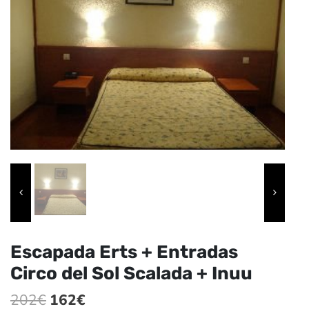
Escapada Erts + Entradas
Circo del Sol Scalada + Inuu
El
El
202
€
162
€