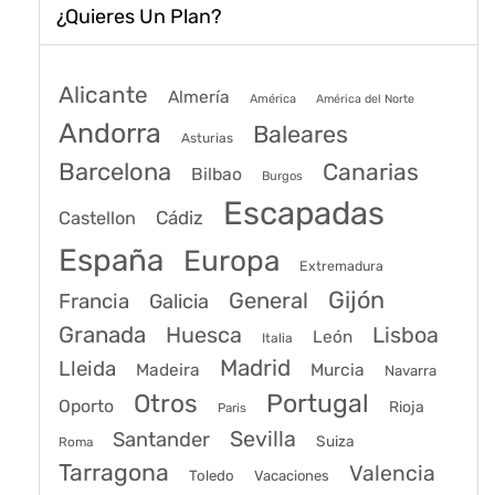
¿Quieres Un Plan?
Alicante
Almería
América
América del Norte
Andorra
Baleares
Asturias
Barcelona
Canarias
Bilbao
Burgos
Escapadas
Cádiz
Castellon
España
Europa
Extremadura
Gijón
General
Francia
Galicia
Granada
Huesca
Lisboa
León
Italia
Madrid
Lleida
Murcia
Madeira
Navarra
Portugal
Otros
Oporto
Rioja
Paris
Sevilla
Santander
Suiza
Roma
Tarragona
Valencia
Toledo
Vacaciones