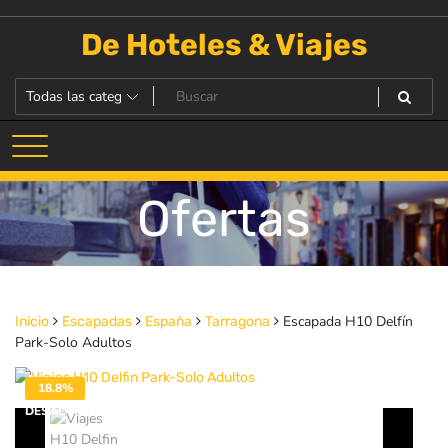
Saltar
al
De Hoteles & Viajes
contenido
Ofertas
Escapada H10 Delfín
Inicio
Escapadas
España
Tarragona
Park-Solo Adultos
18.8%
DESACTIVADO