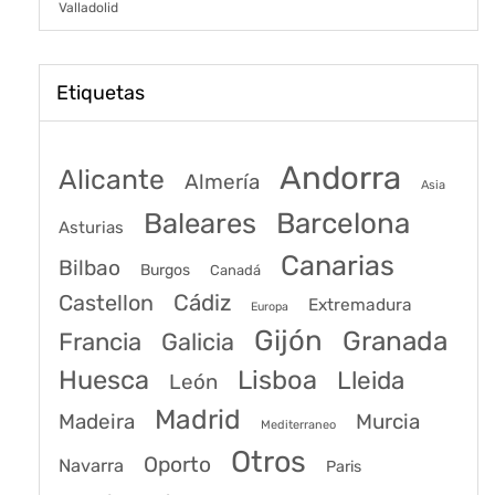
Valladolid
Etiquetas
Andorra
Alicante
Almería
Asia
Baleares
Barcelona
Asturias
Canarias
Bilbao
Burgos
Canadá
Castellon
Cádiz
Extremadura
Europa
Gijón
Granada
Francia
Galicia
Huesca
Lisboa
Lleida
León
Madrid
Madeira
Murcia
Mediterraneo
Otros
Oporto
Navarra
Paris