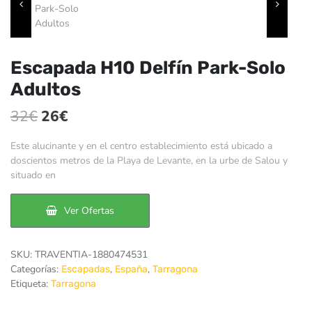
Escapada H10 Delfín Park-Solo
Adultos
El
El
32
€
26
€
precio
precio
Este alucinante y en el centro establecimiento está ubicado a
original
actual
doscientos metros de la Playa de Levante, en la urbe de Salou y
situado en
era:
es:
32€.
26€.
Ver Ofertas
SKU:
TRAVENTIA-1880474531
Categorías:
,
,
Escapadas
España
Tarragona
Etiqueta:
Tarragona