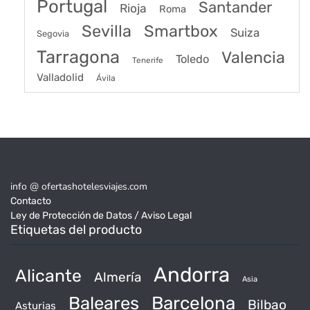
Portugal
Santander
Rioja
Roma
Sevilla
Smartbox
Suiza
Segovia
Tarragona
Valencia
Toledo
Tenerife
Valladolid
Ávila
info @ ofertashotelesviajes.com
Contacto
Ley de Protección de Datos / Aviso Legal
Etiquetas del producto
Andorra
Alicante
Almería
Asia
Baleares
Barcelona
Bilbao
Asturias