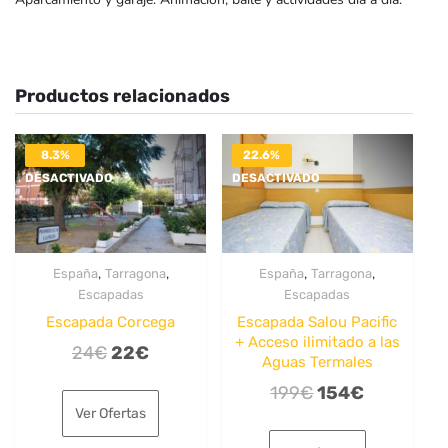
Productos relacionados
8.3%
22.6%
DESACTIVADO
DESACTIVADO
,
,
,
,
España
Tarragona
España
Tarragona
Escapadas
Escapadas
Escapada Corcega
Escapada Salou Pacific
+ Acceso ilimitado a las
El
El
24
€
22
€
Aguas Termales
precio
precio
El
El
199
€
154
€
original
actual
Ver Ofertas
precio
precio
era:
es:
original
actual