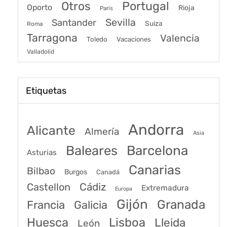
Portugal
Otros
Oporto
Rioja
Paris
Sevilla
Santander
Suiza
Roma
Tarragona
Valencia
Toledo
Vacaciones
Valladolid
Etiquetas
Andorra
Alicante
Almería
Asia
Baleares
Barcelona
Asturias
Canarias
Bilbao
Burgos
Canadá
Castellon
Cádiz
Extremadura
Europa
Gijón
Granada
Francia
Galicia
Huesca
Lisboa
Lleida
León