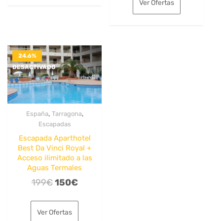
Ver Ofertas
24€.
22€.
era:
es:
199€.
154€.
24.6%
DESACTIVADO
,
,
España
Tarragona
Escapadas
Escapada Aparthotel
Best Da Vinci Royal +
Acceso ilimitado a las
Aguas Termales
El
El
199
€
150
€
precio
precio
original
actual
Ver Ofertas