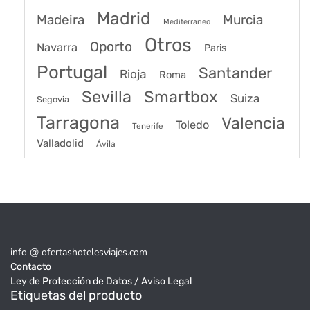
Madrid
Madeira
Murcia
Mediterraneo
Otros
Oporto
Navarra
Paris
Portugal
Santander
Rioja
Roma
Sevilla
Smartbox
Suiza
Segovia
Tarragona
Valencia
Toledo
Tenerife
Valladolid
Ávila
info @ ofertashotelesviajes.com
Contacto
Ley de Protección de Datos / Aviso Legal
Etiquetas del producto