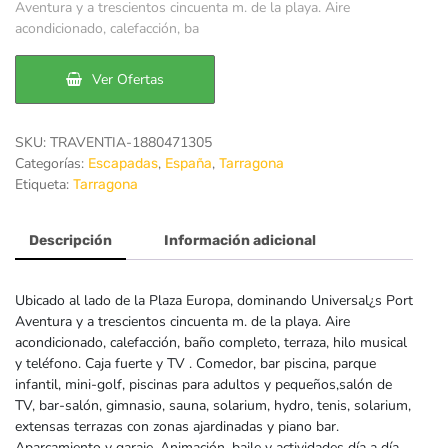
original
actual
Aventura y a trescientos cincuenta m. de la playa. Aire
acondicionado, calefacción, ba
era:
es:
49€.
35€.
Ver Ofertas
SKU:
TRAVENTIA-1880471305
Categorías:
,
,
Escapadas
España
Tarragona
Etiqueta:
Tarragona
Descripción
Información adicional
Ubicado al lado de la Plaza Europa, dominando Universal¿s Port
Aventura y a trescientos cincuenta m. de la playa. Aire
acondicionado, calefacción, baño completo, terraza, hilo musical
y teléfono. Caja fuerte y TV . Comedor, bar piscina, parque
infantil, mini-golf, piscinas para adultos y pequeños,salón de
TV, bar-salón, gimnasio, sauna, solarium, hydro, tenis, solarium,
extensas terrazas con zonas ajardinadas y piano bar.
Aparcamiento y garaje. Animación, baile y actividades día a día.