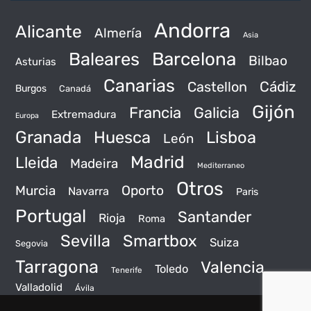
Andorra
Alicante
Almería
Asia
Baleares
Barcelona
Bilbao
Asturias
Canarias
Castellon
Cádiz
Burgos
Canadá
Gijón
Francia
Galicia
Extremadura
Europa
Granada
Huesca
Lisboa
León
Madrid
Lleida
Madeira
Mediterraneo
Otros
Murcia
Oporto
Navarra
Paris
Portugal
Santander
Rioja
Roma
Sevilla
Smartbox
Suiza
Segovia
Tarragona
Valencia
Toledo
Tenerife
Valladolid
Ávila