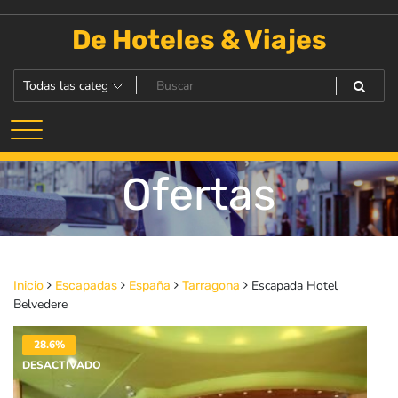
Saltar
al
De Hoteles & Viajes
contenido
Ofertas
Escapada Hotel
Inicio
Escapadas
España
Tarragona
Belvedere
28.6%
DESACTIVADO