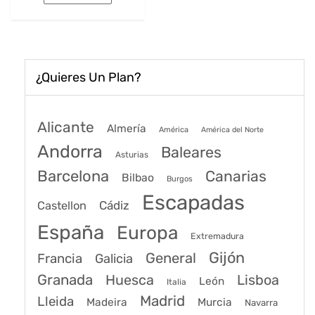
era:
es:
199€.
150€.
¿Quieres Un Plan?
Alicante
Almería
América
América del Norte
Andorra
Baleares
Asturias
Barcelona
Canarias
Bilbao
Burgos
Escapadas
Cádiz
Castellon
España
Europa
Extremadura
Gijón
General
Francia
Galicia
Granada
Huesca
Lisboa
León
Italia
Madrid
Lleida
Murcia
Madeira
Navarra