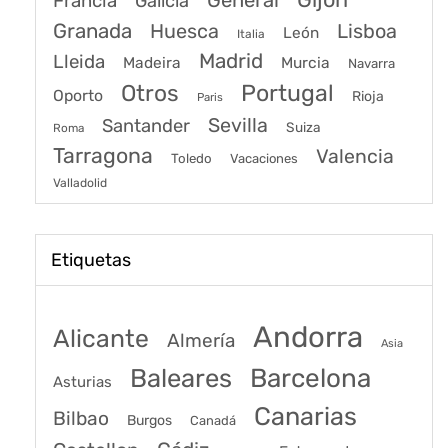
Francia
Galicia
Granada
Huesca
Lisboa
León
Italia
Madrid
Lleida
Murcia
Madeira
Navarra
Portugal
Otros
Oporto
Rioja
Paris
Sevilla
Santander
Suiza
Roma
Tarragona
Valencia
Toledo
Vacaciones
Valladolid
Etiquetas
Andorra
Alicante
Almería
Asia
Baleares
Barcelona
Asturias
Canarias
Bilbao
Burgos
Canadá