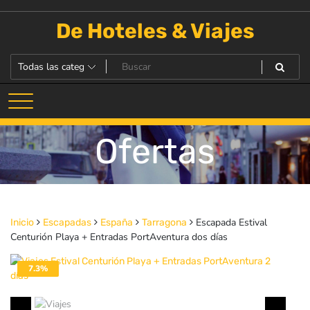
Saltar
al
De Hoteles & Viajes
contenido
Ofertas
Escapada Estival
Inicio
Escapadas
España
Tarragona
Centurión Playa + Entradas PortAventura dos días
7.3%
DESACTIVADO