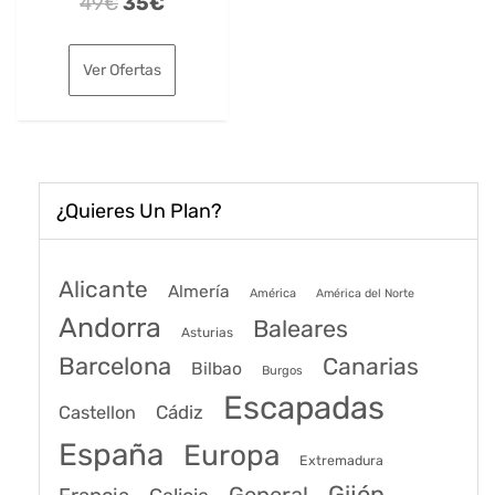
El
El
49
€
35
€
precio
precio
original
actual
Ver Ofertas
era:
es:
49€.
35€.
¿Quieres Un Plan?
Alicante
Almería
América
América del Norte
Andorra
Baleares
Asturias
Barcelona
Canarias
Bilbao
Burgos
Escapadas
Cádiz
Castellon
España
Europa
Extremadura
Gijón
General