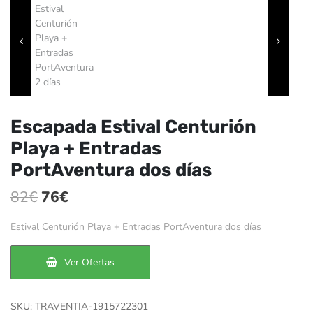
Escapada Estival Centurión
Playa + Entradas
PortAventura dos días
El
El
82
€
76
€
precio
precio
Estival Centurión Playa + Entradas PortAventura dos días
original
actual
era:
es:
Ver Ofertas
82€.
76€.
SKU:
TRAVENTIA-1915722301