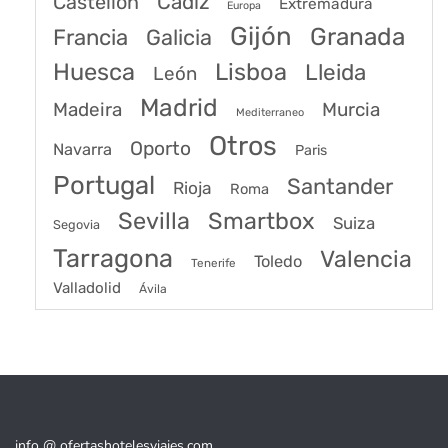
Castellon
Cádiz
Extremadura
Europa
Gijón
Granada
Francia
Galicia
Huesca
Lisboa
Lleida
León
Madrid
Madeira
Murcia
Mediterraneo
Otros
Oporto
Navarra
Paris
Portugal
Santander
Rioja
Roma
Sevilla
Smartbox
Suiza
Segovia
Tarragona
Valencia
Toledo
Tenerife
Valladolid
Ávila
info @ ofertashotelesviajes.com