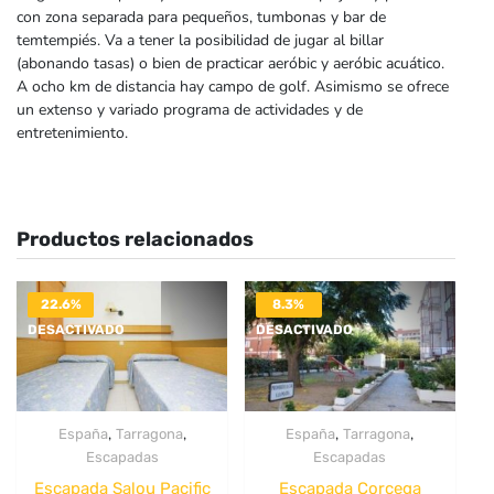
con zona separada para pequeños, tumbonas y bar de
temtempiés. Va a tener la posibilidad de jugar al billar
(abonando tasas) o bien de practicar aeróbic y aeróbic acuático.
A ocho km de distancia hay campo de golf. Asimismo se ofrece
un extenso y variado programa de actividades y de
entretenimiento.
Productos relacionados
22.6%
8.3%
DESACTIVADO
DESACTIVADO
,
,
,
,
España
Tarragona
España
Tarragona
Escapadas
Escapadas
Escapada Salou Pacific
Escapada Corcega