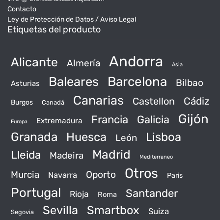
Contacto
Ley de Protección de Datos / Aviso Legal
Etiquetas del producto
Andorra
Alicante
Almería
Asia
Baleares
Barcelona
Bilbao
Asturias
Canarias
Castellon
Cádiz
Burgos
Canadá
Gijón
Francia
Galicia
Extremadura
Europa
Granada
Huesca
Lisboa
León
Madrid
Lleida
Madeira
Mediterraneo
Otros
Murcia
Oporto
Navarra
Paris
Portugal
Santander
Rioja
Roma
Sevilla
Smartbox
Suiza
Segovia