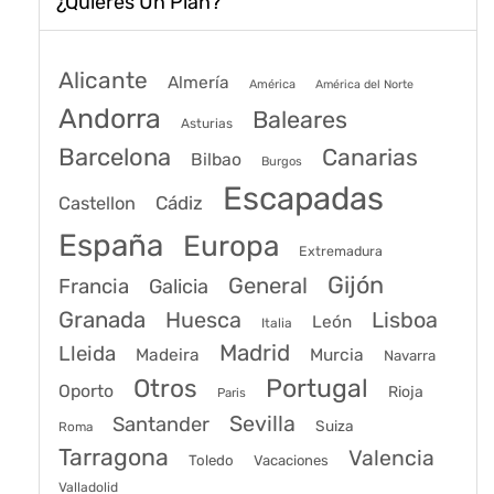
¿Quieres Un Plan?
Alicante
Almería
América
América del Norte
Andorra
Baleares
Asturias
Barcelona
Canarias
Bilbao
Burgos
Escapadas
Cádiz
Castellon
España
Europa
Extremadura
Gijón
General
Francia
Galicia
Granada
Huesca
Lisboa
León
Italia
Madrid
Lleida
Murcia
Madeira
Navarra
Portugal
Otros
Oporto
Rioja
Paris
Sevilla
Santander
Suiza
Roma
Tarragona
Valencia
Toledo
Vacaciones
Valladolid