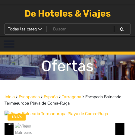
Saltar
al
De Hoteles & Viajes
contenido
Ofertas
Escapada Balneario
Inicio
Escapadas
España
Tarragona
Termaeuropa Playa de Coma-Ruga
18.6%
DESACTIVADO