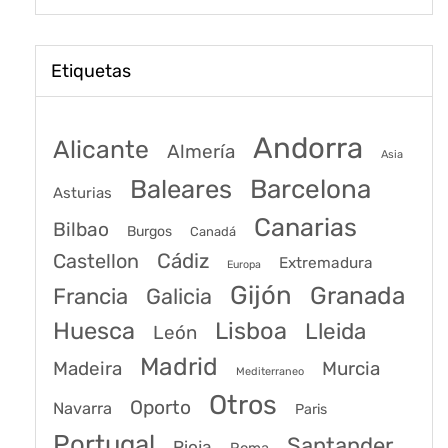
Etiquetas
Andorra
Alicante
Almería
Asia
Baleares
Barcelona
Asturias
Canarias
Bilbao
Burgos
Canadá
Castellon
Cádiz
Extremadura
Europa
Gijón
Granada
Francia
Galicia
Huesca
Lisboa
Lleida
León
Madrid
Madeira
Murcia
Mediterraneo
Otros
Oporto
Navarra
Paris
Portugal
Santander
Rioja
Roma