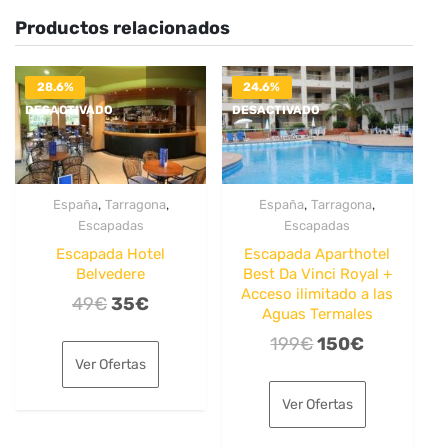
Productos relacionados
28.6%
24.6%
DESACTIVADO
DESACTIVADO
,
,
,
,
España
Tarragona
España
Tarragona
Escapadas
Escapadas
Escapada Hotel
Escapada Aparthotel
Belvedere
Best Da Vinci Royal +
Acceso ilimitado a las
El
El
49
€
35
€
Aguas Termales
precio
precio
El
El
199
€
150
€
original
actual
Ver Ofertas
precio
precio
era:
es:
original
actual
Ver Ofertas
49€.
35€.
era:
es: