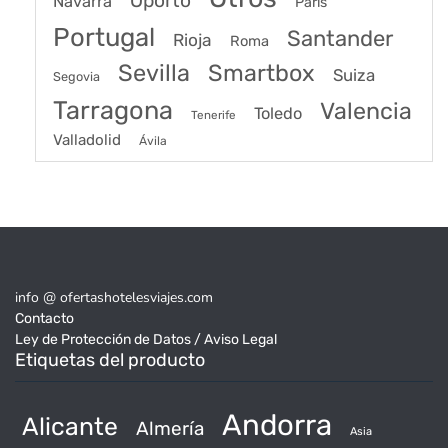
Oporto
Navarra
Paris
Portugal
Santander
Rioja
Roma
Sevilla
Smartbox
Suiza
Segovia
Tarragona
Valencia
Toledo
Tenerife
Valladolid
Ávila
info @ ofertashotelesviajes.com
Contacto
Ley de Protección de Datos / Aviso Legal
Etiquetas del producto
Andorra
Alicante
Almería
Asia