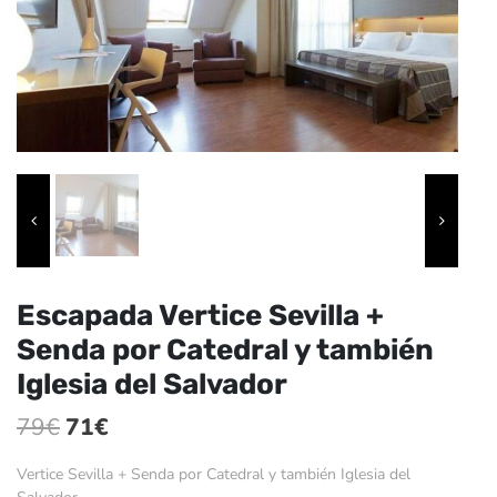
Escapada Vertice Sevilla +
Senda por Catedral y también
Iglesia del Salvador
El
El
79
€
71
€
precio
precio
Vertice Sevilla + Senda por Catedral y también Iglesia del
original
actual