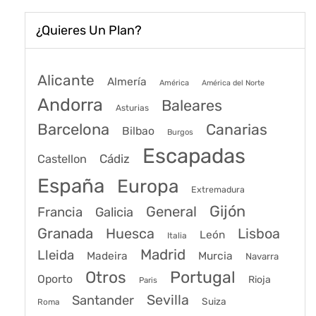
¿Quieres Un Plan?
Alicante
Almería
América
América del Norte
Andorra
Baleares
Asturias
Barcelona
Canarias
Bilbao
Burgos
Escapadas
Cádiz
Castellon
España
Europa
Extremadura
Gijón
General
Francia
Galicia
Granada
Huesca
Lisboa
León
Italia
Madrid
Lleida
Murcia
Madeira
Navarra
Portugal
Otros
Oporto
Rioja
Paris
Sevilla
Santander
Suiza
Roma