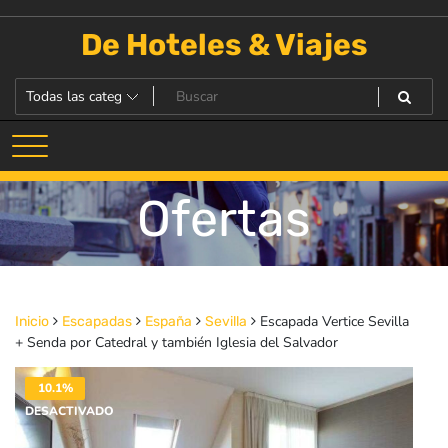
Saltar
al
De Hoteles & Viajes
contenido
Ofertas
Escapada Vertice Sevilla
Inicio
Escapadas
España
Sevilla
+ Senda por Catedral y también Iglesia del Salvador
10.1%
DESACTIVADO