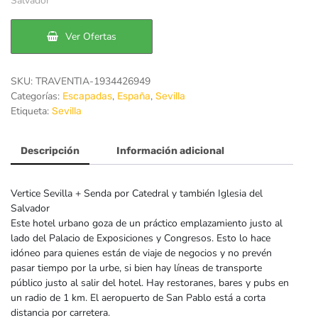
Salvador
era:
es:
Ver Ofertas
79€.
71€.
SKU:
TRAVENTIA-1934426949
Categorías:
,
,
Escapadas
España
Sevilla
Etiqueta:
Sevilla
Descripción
Información adicional
Vertice Sevilla + Senda por Catedral y también Iglesia del
Salvador
Este hotel urbano goza de un práctico emplazamiento justo al
lado del Palacio de Exposiciones y Congresos. Esto lo hace
idóneo para quienes están de viaje de negocios y no prevén
pasar tiempo por la urbe, si bien hay líneas de transporte
público justo al salir del hotel. Hay restoranes, bares y pubs en
un radio de 1 km. El aeropuerto de San Pablo está a corta
distancia por carretera.