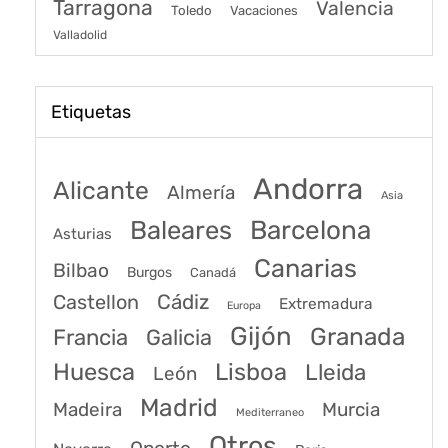
Tarragona
Valencia
Toledo
Vacaciones
Valladolid
Etiquetas
Andorra
Alicante
Almería
Asia
Baleares
Barcelona
Asturias
Canarias
Bilbao
Burgos
Canadá
Castellon
Cádiz
Extremadura
Europa
Gijón
Granada
Francia
Galicia
Huesca
Lisboa
Lleida
León
Madrid
Madeira
Murcia
Mediterraneo
Otros