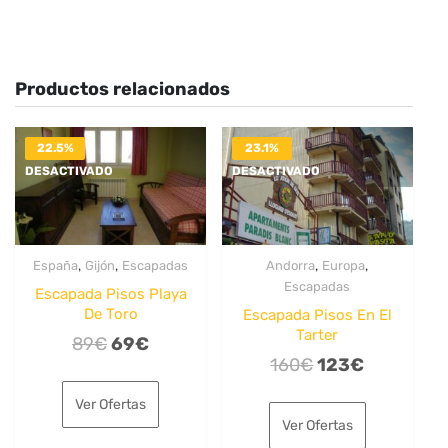
Productos relacionados
22.5%
23.1%
DESACTIVADO
DESACTIVADO
,
,
,
,
España
Gijón
Escapadas
Andorra
Europa
Escapadas
Escapada Pisos Playa
De Toro
Escapada Pisos En El
Tarter
El
El
89
€
69
€
El
El
160
€
123
€
precio
precio
precio
precio
original
actual
Ver Ofertas
original
actual
era:
es:
Ver Ofertas
era:
es: