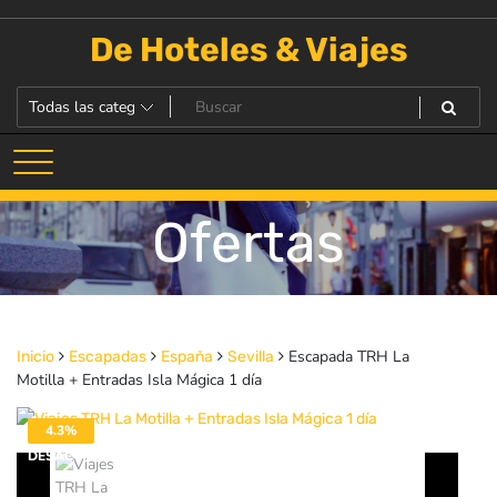
Saltar
al
De Hoteles & Viajes
contenido
Ofertas
Escapada TRH La
Inicio
Escapadas
España
Sevilla
Motilla + Entradas Isla Mágica 1 día
4.3%
DESACTIVADO