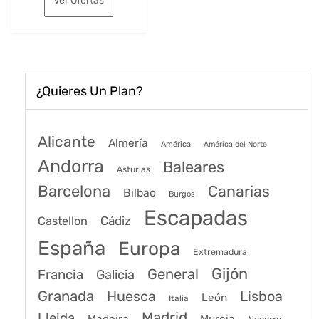
Ver Ofertas
era:
es:
192€.
151€.
¿Quieres Un Plan?
Alicante
Almería
América
América del Norte
Andorra
Baleares
Asturias
Barcelona
Canarias
Bilbao
Burgos
Escapadas
Cádiz
Castellon
España
Europa
Extremadura
Gijón
General
Francia
Galicia
Granada
Huesca
Lisboa
León
Italia
Madrid
Lleida
Murcia
Madeira