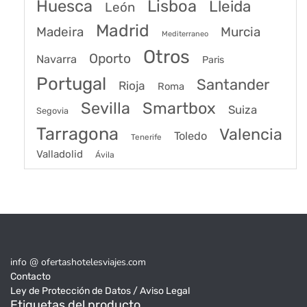
Huesca
Lisboa
Lleida
León
Madrid
Madeira
Murcia
Mediterraneo
Otros
Oporto
Navarra
Paris
Portugal
Santander
Rioja
Roma
Sevilla
Smartbox
Suiza
Segovia
Tarragona
Valencia
Toledo
Tenerife
Valladolid
Ávila
info @ ofertashotelesviajes.com
Contacto
Ley de Protección de Datos / Aviso Legal
Etiquetas del producto