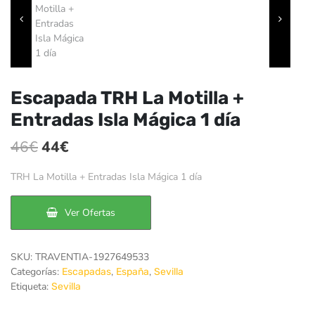
Escapada TRH La Motilla +
Entradas Isla Mágica 1 día
El
El
46
€
44
€
precio
precio
TRH La Motilla + Entradas Isla Mágica 1 día
original
actual
era:
es:
Ver Ofertas
46€.
44€.
SKU:
TRAVENTIA-1927649533
Categorías:
,
,
Escapadas
España
Sevilla
Etiqueta:
Sevilla