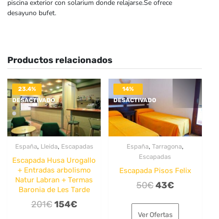
piscina exterior con solarium donde relajarse.Se ofrece
desayuno bufet.
Productos relacionados
23.4%
14%
DESACTIVADO
DESACTIVADO
,
,
,
,
España
Lleida
Escapadas
España
Tarragona
Escapadas
Escapada Husa Urogallo
+ Entradas arbolismo
Escapada Pisos Felix
Natur Labran + Termas
El
El
50
€
43
€
Baronia de Les Tarde
precio
precio
El
El
201
€
154
€
original
actual
Ver Ofertas
precio
precio