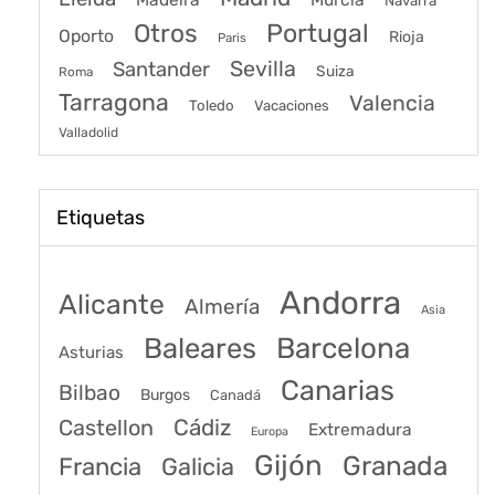
Navarra
Portugal
Otros
Oporto
Rioja
Paris
Sevilla
Santander
Suiza
Roma
Tarragona
Valencia
Toledo
Vacaciones
Valladolid
Etiquetas
Andorra
Alicante
Almería
Asia
Baleares
Barcelona
Asturias
Canarias
Bilbao
Burgos
Canadá
Castellon
Cádiz
Extremadura
Europa
Gijón
Granada
Francia
Galicia