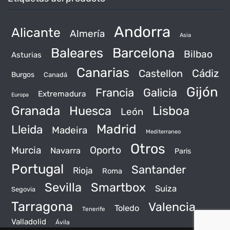
Andorra
Alicante
Almería
Asia
Baleares
Barcelona
Bilbao
Asturias
Canarias
Castellon
Cádiz
Burgos
Canadá
Gijón
Francia
Galicia
Extremadura
Europa
Granada
Huesca
Lisboa
León
Madrid
Lleida
Madeira
Mediterraneo
Otros
Murcia
Oporto
Navarra
Paris
Portugal
Santander
Rioja
Roma
Sevilla
Smartbox
Suiza
Segovia
Tarragona
Valencia
Toledo
Tenerife
Valladolid
Ávila