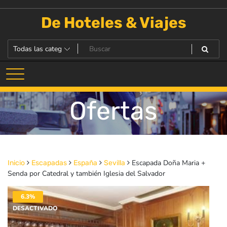
Saltar
al
De Hoteles & Viajes
contenido
Ofertas
Escapada Doña Maria +
Inicio
Escapadas
España
Sevilla
Senda por Catedral y también Iglesia del Salvador
6.3%
DESACTIVADO