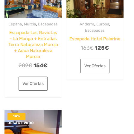
,
,
,
,
España
Murcia
Escapadas
Andorra
Europa
Escapadas
Escapada Las Gaviotas
– La Manga + Entradas
Escapada Hotel Palarine
Terra Naturaleza Murcia
El
El
163
€
125
€
+ Aqua Naturaleza
precio
precio
Murcia
original
actual
El
El
202
€
154
€
Ver Ofertas
era:
es:
precio
precio
163€.
125€.
original
actual
Ver Ofertas
era:
es:
202€.
154€.
14%
DESACTIVADO