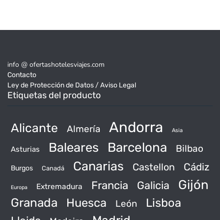
info @ ofertashotelesviajes.com
Contacto
Ley de Protección de Datos / Aviso Legal
Etiquetas del producto
Andorra
Alicante
Almería
Asia
Baleares
Barcelona
Bilbao
Asturias
Canarias
Castellon
Cádiz
Burgos
Canadá
Gijón
Francia
Galicia
Extremadura
Europa
Granada
Huesca
Lisboa
León