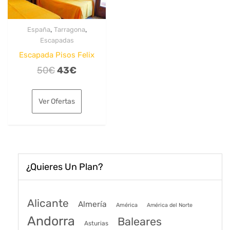
,
,
España
Tarragona
Escapadas
Escapada Pisos Felix
El
El
50
€
43
€
precio
precio
original
actual
Ver Ofertas
era:
es:
50€.
43€.
¿Quieres Un Plan?
Alicante
Almería
América
América del Norte
Andorra
Baleares
Asturias