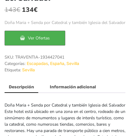
El
El
143
€
134
€
precio
precio
Doña Maria + Senda por Catedral y también Iglesia del Salvador
original
actual
era:
es:
Ver Ofertas
143€.
134€.
SKU:
TRAVENTIA-1934427041
Categorías:
,
,
Escapadas
España
Sevilla
Etiqueta:
Sevilla
Descripción
Información adicional
Doña Maria + Senda por Catedral y también Iglesia del Salvador
Este hotel está ubicado en una zona en el centro, rodeado de un
sinnúmero de monumentos y lugares de interés turístico, como
la catedral, como numerosas tiendas, comercios, bares y
restoranes. Hay una parada de transporte público a cien metros,