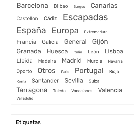
Barcelona
Canarias
Bilbao
Burgos
Escapadas
Cádiz
Castellon
España
Europa
Extremadura
Gijón
General
Francia
Galicia
Granada
Huesca
Lisboa
León
Italia
Madrid
Lleida
Murcia
Madeira
Navarra
Portugal
Otros
Oporto
Rioja
Paris
Sevilla
Santander
Suiza
Roma
Tarragona
Valencia
Toledo
Vacaciones
Valladolid
Etiquetas