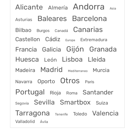
Andorra
Alicante
Almería
Asia
Baleares
Barcelona
Asturias
Canarias
Bilbao
Burgos
Canadá
Castellon
Cádiz
Extremadura
Europa
Gijón
Granada
Francia
Galicia
Huesca
Lisboa
Lleida
León
Madrid
Madeira
Murcia
Mediterraneo
Otros
Oporto
Navarra
Paris
Portugal
Santander
Rioja
Roma
Sevilla
Smartbox
Suiza
Segovia
Tarragona
Valencia
Toledo
Tenerife
Valladolid
Ávila