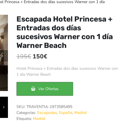
l Princesa + Entradas dos días sucesivos Warner con 1 día
Escapada Hotel Princesa +
Entradas dos días
sucesivos Warner con 1 día
Warner Beach
El
El
195
€
150
€
precio
precio
Hotel Princesa + Entradas dos días sucesivos Warner con
original
actual
1 día Warner Beach
era:
es:
Ver Ofertas
195€.
150€.
SKU:
TRAVENTIA-1973585495
Categorías:
,
,
Escapadas
España
Madrid
Etiqueta:
Madrid