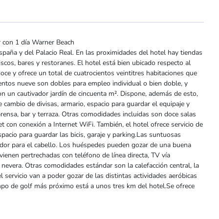
r con 1 día Warner Beach
spaña y del Palacio Real. En las proximidades del hotel hay tiendas
cos, bares y restoranes. El hotel está bien ubicado respecto al
oce y ofrece un total de cuatrocientos veintitres habitaciones que
ientos nueve son dobles para empleo individual o bien doble, y
on un cautivador jardín de cincuenta m². Dispone, además de esto,
de cambio de divisas, armario, espacio para guardar el equipaje y
prensa, bar y terraza. Otras comodidades incluidas son doce salas
t con conexión a Internet WiFi. También, el hotel ofrece servicio de
spacio para guardar las bicis, garaje y parking.Las suntuosas
ador para el cabello. Los huéspedes pueden gozar de una buena
ienen pertrechadas con teléfono de línea directa, TV vía
 y nevera. Otras comodidades estándar son la calefacción central, la
l servicio van a poder gozar de las distintas actividades aeróbicas
mpo de golf más próximo está a unos tres km del hotel.Se ofrece