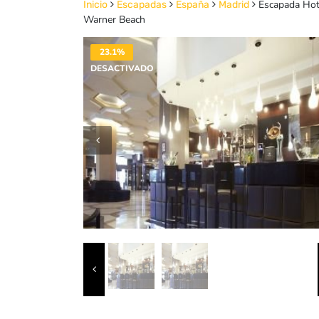
Escapada Hote
Inicio
Escapadas
España
Madrid
Warner Beach
23.1%
DESACTIVADO