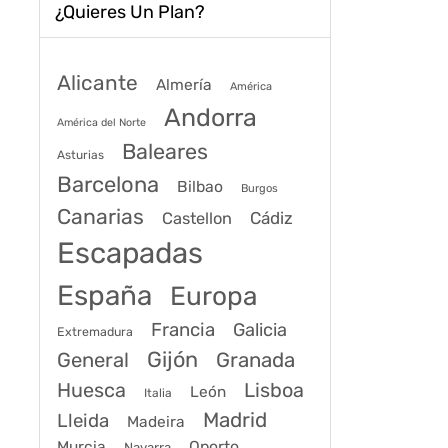
¿Quieres Un Plan?
Alicante
Almería
América
Andorra
América del Norte
Baleares
Asturias
Barcelona
Bilbao
Burgos
Canarias
Cádiz
Castellon
Escapadas
España
Europa
Francia
Galicia
Extremadura
Gijón
General
Granada
Huesca
Lisboa
León
Italia
Madrid
Lleida
Madeira
Murcia
Oporto
Navarra