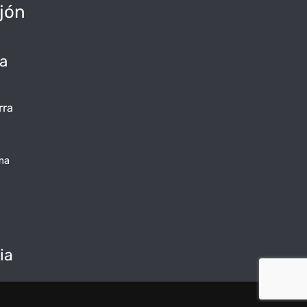
jón
da
rra
ma
ia