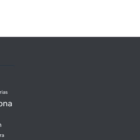
rias
ona
n
ra