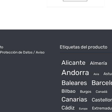
era:
es:
191€.
160€.
Etiquetas del producto
to
 Protección de Datos / Aviso
Alicante
Almería
Andorra
Astu
Asia
Baleares
Barcel
Bilbao
Burgos
Canadá
Canarias
Castello
Cádiz
Extremadu
Europa