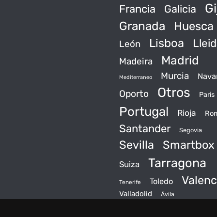
Gi
Francia
Galicia
Granada
Huesca
Lisboa
Llei
León
Madrid
Madeira
Murcia
Nava
Mediterraneo
Otros
Oporto
Paris
Portugal
Rioja
Ro
Santander
Segovia
Sevilla
Smartbox
Tarragona
Suiza
Valenc
Toledo
Tenerife
Valladolid
Ávila