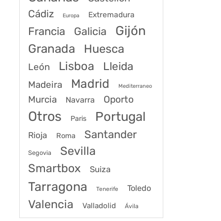
Cádiz
Extremadura
Europa
Gijón
Francia
Galicia
Granada
Huesca
Lisboa
Lleida
León
Madrid
Madeira
Mediterraneo
Murcia
Oporto
Navarra
Otros
Portugal
Paris
Santander
Rioja
Roma
Sevilla
Segovia
Smartbox
Suiza
Tarragona
Toledo
Tenerife
Valencia
Valladolid
Ávila