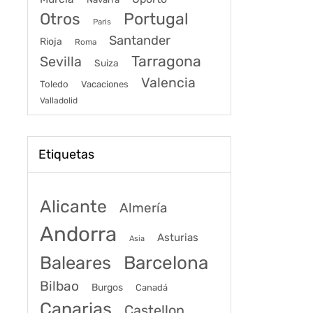
Portugal
Otros
Paris
Santander
Rioja
Roma
Tarragona
Sevilla
Suiza
Valencia
Toledo
Vacaciones
Valladolid
Etiquetas
Alicante
Almería
Andorra
Asturias
Asia
Baleares
Barcelona
Bilbao
Burgos
Canadá
Canarias
Castellon