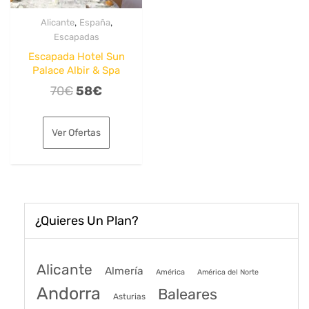
,
,
Alicante
España
Escapadas
Escapada Hotel Sun
Palace Albir & Spa
El
El
70
€
58
€
precio
precio
original
actual
Ver Ofertas
era:
es:
70€.
58€.
¿Quieres Un Plan?
Alicante
Almería
América
América del Norte
Andorra
Baleares
Asturias