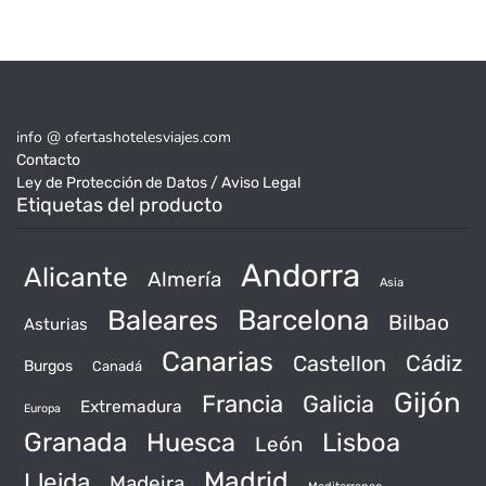
info @ ofertashotelesviajes.com
Contacto
Ley de Protección de Datos / Aviso Legal
Etiquetas del producto
Andorra
Alicante
Almería
Asia
Baleares
Barcelona
Bilbao
Asturias
Canarias
Castellon
Cádiz
Burgos
Canadá
Gijón
Francia
Galicia
Extremadura
Europa
Granada
Huesca
Lisboa
León
Madrid
Lleida
Madeira