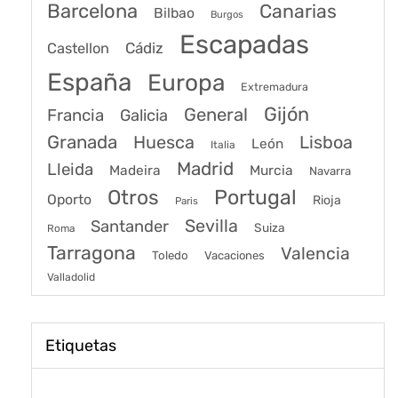
Barcelona
Canarias
Bilbao
Burgos
Escapadas
Cádiz
Castellon
España
Europa
Extremadura
Gijón
General
Francia
Galicia
Granada
Huesca
Lisboa
León
Italia
Madrid
Lleida
Murcia
Madeira
Navarra
Portugal
Otros
Oporto
Rioja
Paris
Sevilla
Santander
Suiza
Roma
Tarragona
Valencia
Toledo
Vacaciones
Valladolid
Etiquetas