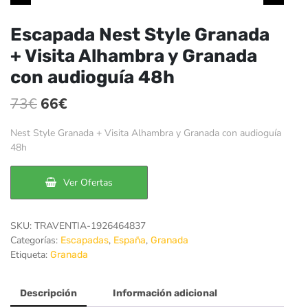
Escapada Nest Style Granada
+ Visita Alhambra y Granada
con audioguía 48h
El
El
73
€
66
€
precio
precio
Nest Style Granada + Visita Alhambra y Granada con audioguía
original
actual
48h
era:
es:
Ver Ofertas
73€.
66€.
SKU:
TRAVENTIA-1926464837
Categorías:
,
,
Escapadas
España
Granada
Etiqueta:
Granada
Descripción
Información adicional