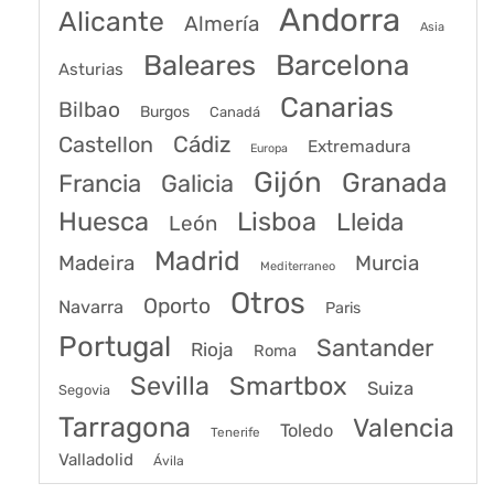
Andorra
Alicante
Almería
Asia
Baleares
Barcelona
Asturias
Canarias
Bilbao
Burgos
Canadá
Castellon
Cádiz
Extremadura
Europa
Gijón
Granada
Francia
Galicia
Huesca
Lisboa
Lleida
León
Madrid
Madeira
Murcia
Mediterraneo
Otros
Oporto
Navarra
Paris
Portugal
Santander
Rioja
Roma
Sevilla
Smartbox
Suiza
Segovia
Tarragona
Valencia
Toledo
Tenerife
Valladolid
Ávila