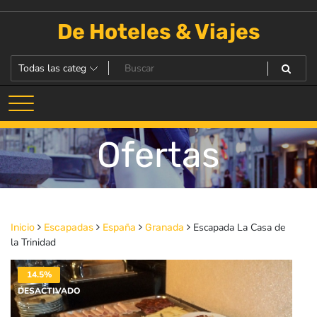
Saltar
al
De Hoteles & Viajes
contenido
Ofertas
Escapada La Casa de
Inicio
Escapadas
España
Granada
la Trinidad
14.5%
DESACTIVADO