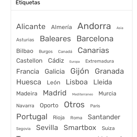
Etiquetas
Andorra
Alicante
Almería
Asia
Baleares
Barcelona
Asturias
Canarias
Bilbao
Burgos
Canadá
Castellon
Cádiz
Extremadura
Europa
Gijón
Granada
Francia
Galicia
Huesca
Lisboa
Lleida
León
Madrid
Madeira
Murcia
Mediterraneo
Otros
Oporto
Navarra
Paris
Portugal
Santander
Rioja
Roma
Sevilla
Smartbox
Suiza
Segovia