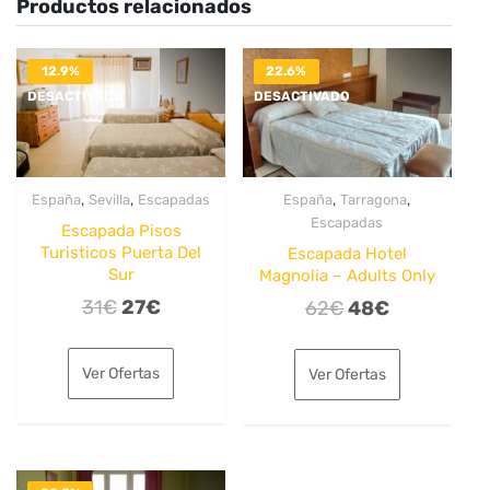
Productos relacionados
12.9%
22.6%
DESACTIVADO
DESACTIVADO
,
,
,
,
España
Sevilla
Escapadas
España
Tarragona
Escapadas
Escapada Pisos
Turisticos Puerta Del
Escapada Hotel
Sur
Magnolia – Adults Only
El
El
31
€
27
€
El
El
62
€
48
€
precio
precio
precio
precio
original
actual
original
actual
Ver Ofertas
Ver Ofertas
era:
es:
era:
es:
31€.
27€.
62€.
48€.