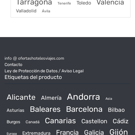
Tarragona
Valencia
Toledo
Tenerife
Valladolid
Ávila
info @ ofertashotelesviajes.com
Contacto
Ley de Protección de Datos / Aviso Legal
Etiquetas del producto
Andorra
Alicante
Almería
Asia
Baleares
Barcelona
Bilbao
Asturias
Canarias
Castellon
Cádiz
Burgos
Canadá
Gijón
Francia
Galicia
Extremadura
Europa