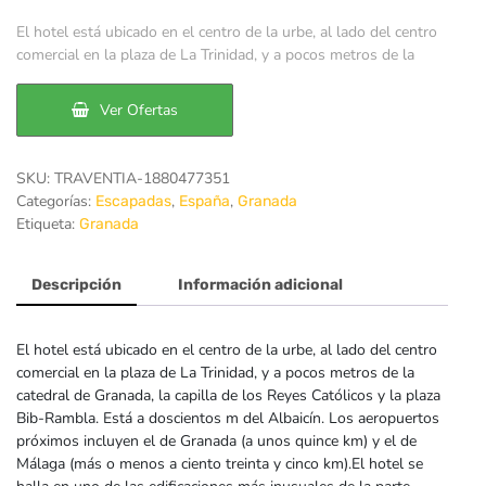
precio
precio
El hotel está ubicado en el centro de la urbe, al lado del centro
original
actual
comercial en la plaza de La Trinidad, y a pocos metros de la
era:
es:
Ver Ofertas
62€.
53€.
SKU:
TRAVENTIA-1880477351
Categorías:
,
,
Escapadas
España
Granada
Etiqueta:
Granada
Descripción
Información adicional
El hotel está ubicado en el centro de la urbe, al lado del centro
comercial en la plaza de La Trinidad, y a pocos metros de la
catedral de Granada, la capilla de los Reyes Católicos y la plaza
Bib-Rambla. Está a doscientos m del Albaicín. Los aeropuertos
próximos incluyen el de Granada (a unos quince km) y el de
Málaga (más o menos a ciento treinta y cinco km).El hotel se