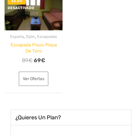
22.5%
DESACTIVADO
,
,
España
Gijón
Escapadas
Escapada Pisos Playa
De Toro
El
El
89
€
69
€
precio
precio
original
actual
Ver Ofertas
era:
es:
89€.
69€.
¿Quieres Un Plan?