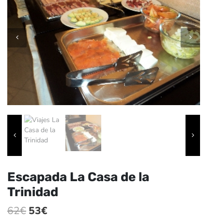
Escapada La Casa de la
Trinidad
El
El
62
€
53
€