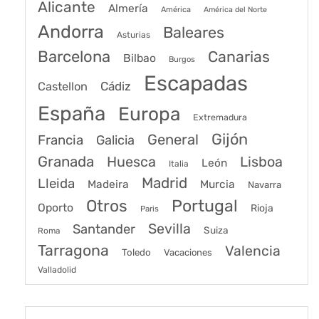
Alicante
Almería
América
América del Norte
Andorra
Baleares
Asturias
Barcelona
Canarias
Bilbao
Burgos
Escapadas
Cádiz
Castellon
España
Europa
Extremadura
Gijón
General
Francia
Galicia
Granada
Huesca
Lisboa
León
Italia
Madrid
Lleida
Murcia
Madeira
Navarra
Portugal
Otros
Oporto
Rioja
Paris
Sevilla
Santander
Suiza
Roma
Tarragona
Valencia
Toledo
Vacaciones
Valladolid